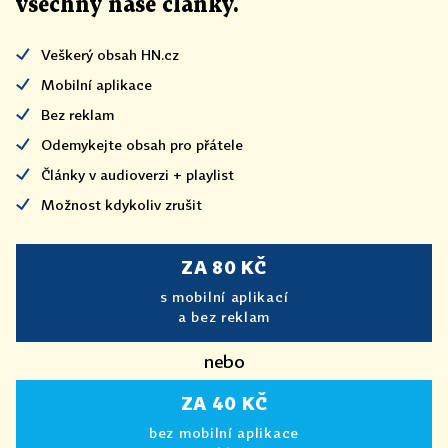
všechny naše články
.
Veškerý obsah HN.cz
Mobilní aplikace
Bez reklam
Odemykejte obsah pro přátele
Články v audioverzi + playlist
Možnost kdykoliv zrušit
ZA 80 KČ
s mobilní aplikací
a bez reklam
nebo
ZA 40 KČ
bez mobilní aplikace