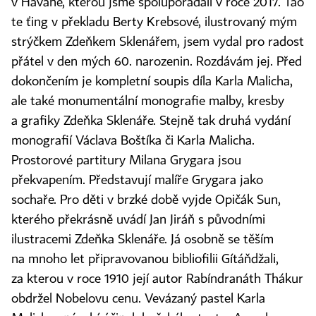
v Havaně, kterou jsme spolupořádali v roce 2017. Tao
te ťing v překladu Berty Krebsové, ilustrovaný mým
strýčkem Zdeňkem Sklenářem, jsem vydal pro radost
přátel v den mých 60. narozenin. Rozdávám jej. Před
dokončením je kompletní soupis díla Karla Malicha,
ale také monumentální monografie malby, kresby
a grafiky Zdeňka Sklenáře. Stejně tak druhá vydání
monografií Václava Boštíka či Karla Malicha.
Prostorové partitury Milana Grygara jsou
překvapením. Představují malíře Grygara jako
sochaře. Pro děti v brzké době vyjde Opičák Sun,
kterého překrásně uvádí Jan Jiráň s původními
ilustracemi Zdeňka Sklenáře. Já osobně se těším
na mnoho let připravovanou bibliofilii Gítáňdžali,
za kterou v roce 1910 její autor Rabíndranáth Thákur
obdržel Nobelovu cenu. Vevázaný pastel Karla