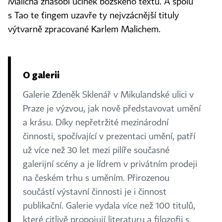
Malicha znásobí účinek božského textu. A spolu
s Tao te ťingem uzavře ty nejvzácnější tituly
výtvarně zpracované Karlem Malichem.
O galerii
Galerie Zdeněk Sklenář v Mikulandské ulici v
Praze je výzvou, jak nově představovat umění
a krásu. Díky nepřetržité mezinárodní
činnosti, spočívající v prezentaci umění, patří
už více než 30 let mezi pilíře současné
galerijní scény a je lídrem v privátním prodeji
na českém trhu s uměním. Přirozenou
součástí výstavní činnosti je i činnost
publikační. Galerie vydala více než 100 titulů,
které citlivě propojují literaturu a filozofii s