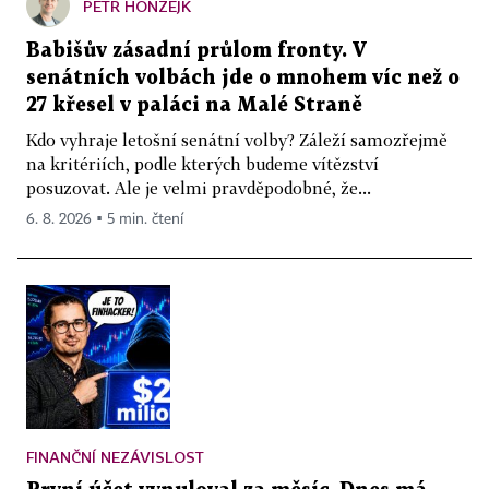
PETR HONZEJK
Babišův zásadní průlom fronty. V
senátních volbách jde o mnohem víc než o
27 křesel v paláci na Malé Straně
Kdo vyhraje letošní senátní volby? Záleží samozřejmě
na kritériích, podle kterých budeme vítězství
posuzovat. Ale je velmi pravděpodobné, že...
6. 8. 2026 ▪ 5 min. čtení
FINANČNÍ NEZÁVISLOST