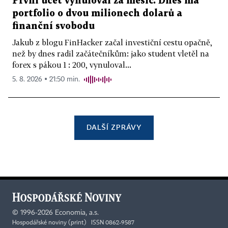
První účet vynuloval za měsíc. Dnes má
portfolio o dvou milionech dolarů a
finanční svobodu
Jakub z blogu FinHacker začal investiční cestu opačně,
než by dnes radil začátečníkům: jako student vletěl na
forex s pákou 1 : 200, vynuloval...
5. 8. 2026 ▪ 21:50 min.
DALŠÍ ZPRÁVY
©
1996-2026
Economia, a.s.
Hospodářské noviny (print) ISSN 0862-9587