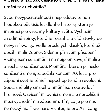
v Česku a naopak českého v Číně. Čím vás čínské
umění tak uchvátilo?
Svou nevypočitatelností i nepředstavitelnou
hloubkou pět tisíc let dlouhé historie, která je
inspirací pro všechny kultury světa. Vycházím
z rodinné sbírky, která je rozsáhlá a čítá stovky děl
nejvyšší kvality. Vedle proslulých klasiků, které už
obsáhl malíř Zdeněk Sklenář při svém působení
v Číně, jsem se zaměřil i na nejpronikavější malíře
a sochaře současnosti. Proměna, kterou přineslo
současné umění, započala koncem 70. let a pro
západní svět je téměř nepochopitelná a revoluční.
Současné elity čínského umění jsou opravdoví
hrdinové. Osvícení milovníci umění ale nerozlišují
mezi východním a západním. Tím, co je pro nás
německý malíř Gerhard Richter, je pro Asii Čang