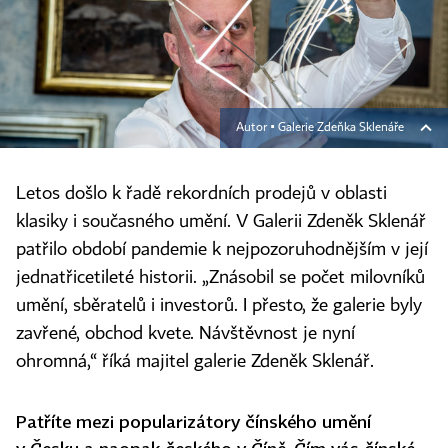
Autor ▪
Galerie Zdeňka Sklenáře
Letos došlo k řadě rekordních prodejů v oblasti
klasiky i současného umění. V Galerii Zdeněk Sklenář
patřilo období pandemie k nejpozoruhodnějším v její
jednatřicetileté historii. „Znásobil se počet milovníků
umění, sběratelů i investorů. I přesto, že galerie byly
zavřené, obchod kvete. Návštěvnost je nyní
ohromná,“ říká majitel galerie Zdeněk Sklenář.
Patříte mezi popularizátory čínského umění