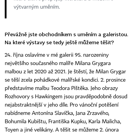
výtvarným uměním.
Převážně jste obchodníkem s uměním a galeristou.
Na které výstavy se tedy ještě můžeme těšit?
24. října oslavíme v mé galerii 95. narozeniny
největšího současného malíře Milana Grygara
malbou z let 2020 až 2021. Je štěstí, že Milan Grygar
se těší zcela pohádkové malířské kondici. 2. prosince
představíme malbu Teodora Pištěka. Jeho obrazy
Rozhovory s Hawkingem jsou pravděpodobně dosud
nejabstraktnější v jeho díle. Pro vánoční potěšení
nabídneme Antonína Slavíčka, Jana Zrzavého,
Bohumila Kubištu, Františka Kupku, Karla Malicha,
Toyen a jiné velikány. A těšit se můžeme 2. února