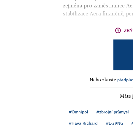
zejména pro zaměstnance Aera
stabilizace Aera finančně, p
ZBÝ
Nebo zkuste
předpla
Máte j
#Omnipol
#zbrojní průmysl
#Háva Richard
#L-39NG