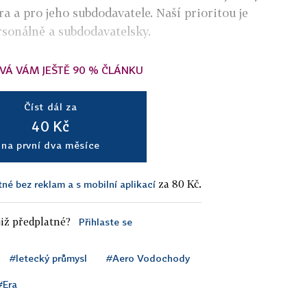
 a pro jeho subdodavatele. Naší prioritou je
ersonálně a subdodavatelsky.
VÁ VÁM JEŠTĚ 90 % ČLÁNKU
Číst dál za
40 Kč
na první dva měsíce
za 80 Kč.
tné bez reklam a s mobilní aplikací
iž předplatné?
Přihlaste se
#letecký průmysl
#Aero Vodochody
#Era