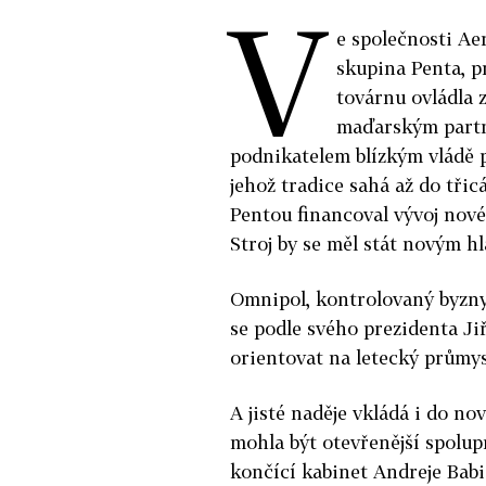
V
e společnosti Ae
skupina Penta, 
továrnu ovládla 
maďarským partn
podnikatelem blízkým vládě 
jehož tradice sahá až do třic
Pentou financoval vývoj nov
Stroj by se měl stát novým 
Omnipol, kontrolovaný byzn
se podle svého prezidenta Ji
orientovat na letecký průmys
A jisté naděje vkládá i do no
mohla být otevřenější spol
končící kabinet Andreje Babi