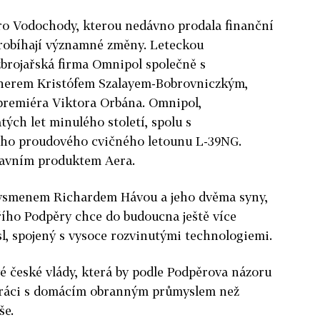
ro Vodochody, kterou nedávno prodala finanční
probíhají významné změny. Leteckou
zbrojařská firma Omnipol společně s
erem Kristófem Szalayem-Bobrovniczkým,
premiéra Viktora Orbána. Omnipol,
átých let minulého století, spolu s
ého proudového cvičného letounu L-39NG.
hlavním produktem Aera.
ysmenem Richardem Hávou a jeho dvěma syny,
řího Podpěry chce do budoucna ještě více
l, spojený s vysoce rozvinutými technologiemi.
vé české vlády, která by podle Podpěrova názoru
upráci s domácím obranným průmyslem než
še.