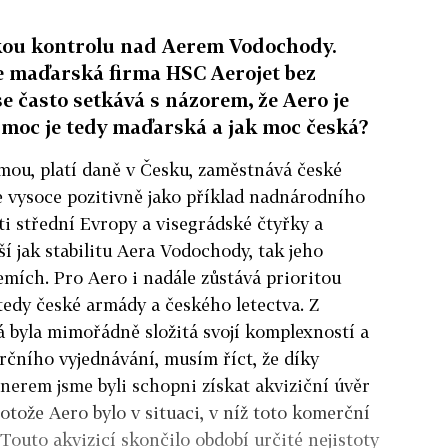
kou kontrolu nad Aerem Vodochody.
e maďarská firma HSC Aerojet bez
se často setkává s názorem, že Aero je
 moc je tedy maďarská a jak moc česká?
rmou, platí daně v Česku, zaměstnává české
vysoce pozitivně jako příklad nadnárodního
ti střední Evropy a visegrádské čtyřky a
í jak stabilitu Aera Vodochody, tak jeho
emích. Pro Aero i nadále zůstává prioritou
edy české armády a českého letectva. Z
rá byla mimořádně složitá svojí komplexností a
rčního vyjednávání, musím říct, že díky
erem jsme byli schopni získat akviziční úvěr
otože Aero bylo v situaci, v níž toto komerční
Touto akvizicí skončilo období určité nejistoty