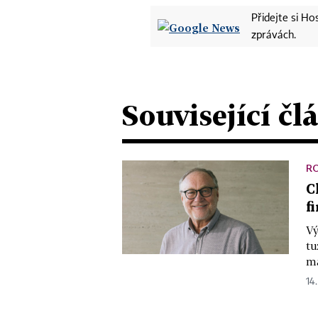
Přidejte si H
zprávách.
Související čl
R
C
f
Vý
tu
ma
14