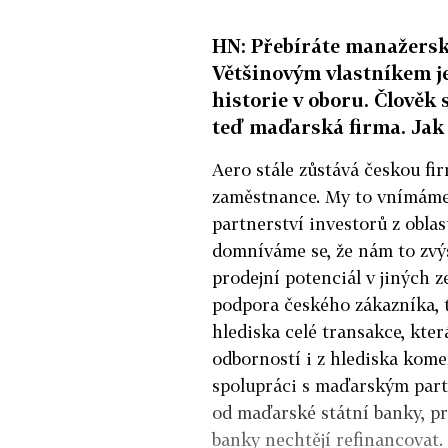
HN: Přebíráte manažers
Většinovým vlastníkem j
historie v oboru. Člověk 
teď maďarská firma. Jak
Aero stále zůstává českou fi
zaměstnance. My to vnímáme 
partnerství investorů z oblas
domníváme se, že nám to zvýš
prodejní potenciál v jiných z
podpora českého zákazníka, t
hlediska celé transakce, kte
odborností i z hlediska kome
spolupráci s maďarským partn
od maďarské státní banky, pr
banky nechtějí refinancovat. 