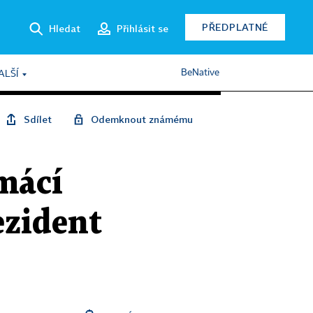
PŘEDPLATNÉ
Hledat
Přihlásit se
BeNative
ALŠÍ
Sdílet
Odemknout známému
mácí
ezident