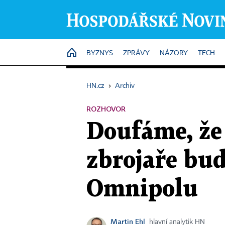
HOME
BYZNYS
ZPRÁVY
NÁZORY
TECH
HN.cz
›
Archiv
ROZHOVOR
Doufáme, že
zbrojaře bud
Omnipolu
Martin Ehl
hlavní analytik HN