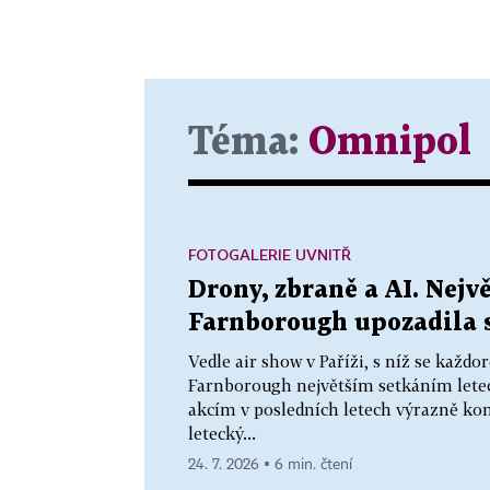
Téma:
Omnipol
FOTOGALERIE UVNITŘ
Drony, zbraně a AI. Nejv
Farnborough upozadila 
Vedle air show v Paříži, s níž se každo
Farnborough největším setkáním let
akcím v posledních letech výrazně kon
letecký...
24. 7. 2026 ▪ 6 min. čtení