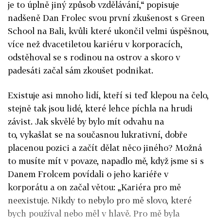
je to úplně jiný způsob vzdělávání,“ popisuje
nadšeně Dan Frolec svou první zkušenost s Green
School na Bali, kvůli které ukončil velmi úspěšnou,
více než dvacetiletou kariéru v korporacích,
odstěhoval se s rodinou na ostrov a skoro v
padesáti začal sám zkoušet podnikat.
Existuje asi mnoho lidí, kteří si teď klepou na čelo,
stejně tak jsou lidé, které lehce píchla na hrudi
závist. Jak skvělé by bylo mít odvahu na
to, vykašlat se na současnou lukrativní, dobře
placenou pozici a začít dělat něco jiného? Možná
to musíte mít v povaze, napadlo mě, když jsme si s
Danem Frolcem povídali o jeho kariéře v
korporátu a on začal větou: „Kariéra pro mě
neexistuje. Nikdy to nebylo pro mě slovo, které
bych používal nebo měl v hlavě. Pro mě byla