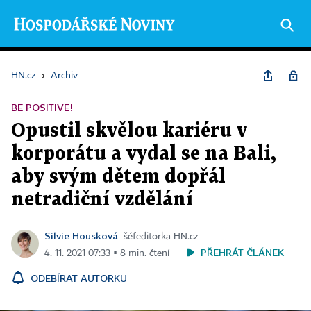
HN.cz
›
Archiv
BE POSITIVE!
Opustil skvělou kariéru v
korporátu a vydal se na Bali,
aby svým dětem dopřál
netradiční vzdělání
Silvie Housková
šéfeditorka HN.cz
PŘEHRÁT ČLÁNEK
4. 11. 2021 07:33 ▪ 8 min. čtení
ODEBÍRAT AUTORKU