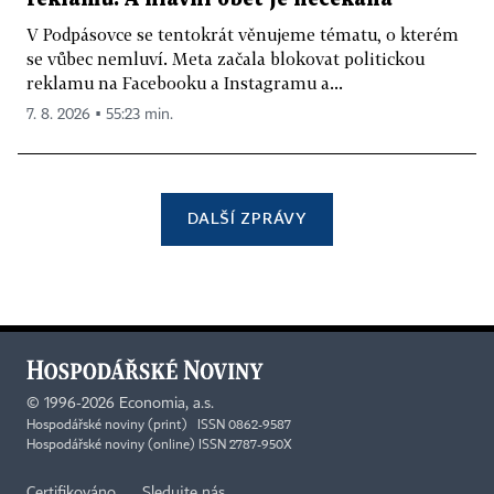
V Podpásovce se tentokrát věnujeme tématu, o kterém
se vůbec nemluví. Meta začala blokovat politickou
reklamu na Facebooku a Instagramu a...
7. 8. 2026 ▪ 55:23 min.
DALŠÍ ZPRÁVY
©
1996-2026
Economia, a.s.
Hospodářské noviny (print) ISSN 0862-9587
Hospodářské noviny (online) ISSN 2787-950X
Certifikováno
Sledujte nás