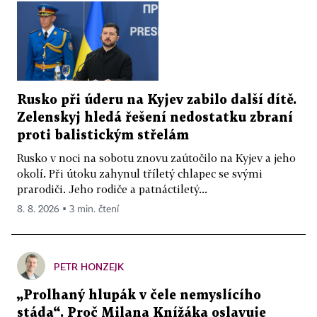
Rusko při úderu na Kyjev zabilo další dítě.
Zelenskyj hledá řešení nedostatku zbraní
proti balistickým střelám
Rusko v noci na sobotu znovu zaútočilo na Kyjev a jeho
okolí. Při útoku zahynul tříletý chlapec se svými
prarodiči. Jeho rodiče a patnáctiletý...
8. 8. 2026 ▪ 3 min. čtení
PETR HONZEJK
„Prolhaný hlupák v čele nemyslícího
stáda“. Proč Milana Knížáka oslavuje