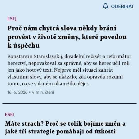
ODEBÍRAT
ESEJ
Proč nám chytrá slova někdy brání
provést v životě změny, které povedou
k úspěchu
Konstantin Stanislavskij, divadelní režisér a reformátor
herectví, nepovažoval za správné, aby se herec učil roli
jen jako hotový text. Nejprve měl situaci zahrát
vlastními slovy, aby se ukázalo, zda opravdu rozumí
tomu, co se v daném okamžiku děje:...
16. 6. 2026 ▪ 4 min. čtení
ESEJ
Máte strach? Proč se tolik bojíme změn a
jaké tři strategie pomáhají od úzkosti