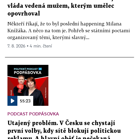
vláda vedená mužem, kterým umělec
opovrhoval
Někteří říkají, že to byl poslední happening Milana
Knížáka. A něco na tom je. Pohřeb se státními poctami
organizovaný těmi, kterými slavný...
7. 8. 2026 ▪ 4 min. čtení
55:23
PODCAST PODPÁSOVKA
Utajený problém. V Česku se chystají
první volby, kdy sítě blokují politickou
reklamu. A hlavní oběť je nečekaná