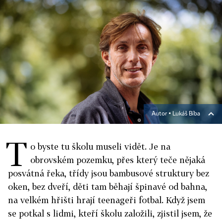
Autor ▪
Lukáš Bíba
T
o byste tu školu museli vidět. Je na
obrovském pozemku, přes který teče nějaká
posvátná řeka, třídy jsou bambusové struktury bez
oken, bez dveří, děti tam běhají špinavé od bahna,
na velkém hřišti hrají teenageři fotbal. Když jsem
se potkal s lidmi, kteří školu založili, zjistil jsem, že