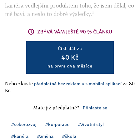
kariéra vedlejším produktem toho, že jsem dělal, co
mě baví, a neslo to dobré výsledky.“
ZBÝVÁ VÁM JEŠTĚ 90 % ČLÁNKU
Číst dál za
40 Kč
na první dva měsíce
Nebo zkuste
za 80
předplatné bez reklam a s mobilní aplikací
Kč.
Máte již předplatné?
Přihlaste se
#seberozvoj
#korporace
#životní styl
#kariéra
#změna
#škola