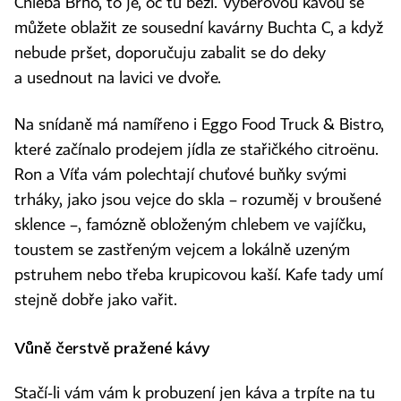
Chleba Brno, to je, oč tu běží. Výběrovou kávou se
můžete oblažit ze sousední kavárny Buchta C, a když
nebude pršet, doporučuju zabalit se do deky
a usednout na lavici ve dvoře.
Na snídaně má namířeno i Eggo Food Truck & Bistro,
které začínalo prodejem jídla ze stařičkého citroënu.
Ron a Víťa vám polechtají chuťové buňky svými
trháky, jako jsou vejce do skla – rozuměj v broušené
sklence –, famózně obloženým chlebem ve vajíčku,
toustem se zastřeným vejcem a lokálně uzeným
pstruhem nebo třeba krupicovou kaší. Kafe tady umí
stejně dobře jako vařit.
Vůně čerstvě pražené kávy
Stačí‑li vám vám k probuzení jen káva a trpíte na tu