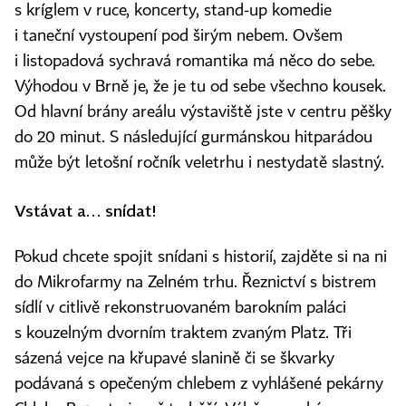
s kríglem v ruce, koncerty, stand‑up komedie
i taneční vystoupení pod širým nebem. Ovšem
i listopadová sychravá romantika má něco do sebe.
Výhodou v Brně je, že je tu od sebe všechno kousek.
Od hlavní brány areálu výstaviště jste v centru pěšky
do 20 minut. S následující gurmánskou hitparádou
může být letošní ročník veletrhu i nestydatě slastný.
Vstávat a… snídat!
Pokud chcete spojit snídani s historií, zajděte si na ni
do Mikrofarmy na Zelném trhu. Řeznictví s bistrem
sídlí v citlivě rekonstruovaném barokním paláci
s kouzelným dvorním traktem zvaným Platz. Tři
sázená vejce na křupavé slanině či se škvarky
podávaná s opečeným chlebem z vyhlášené pekárny