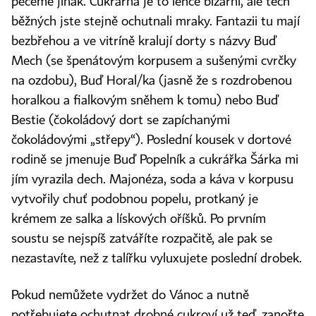
pečeme jinak. Cukrárna je to lehce bizarní, ale těch
běžných jste stejně ochutnali mraky. Fantazii tu mají
bezbřehou a ve vitríně kralují dorty s názvy Buď
Mech (se špenátovým korpusem a sušenými cvrčky
na ozdobu), Buď Horal/ka (jasně že s rozdrobenou
horalkou a fialkovým sněhem k tomu) nebo Buď
Bestie (čokoládový dort se zapíchanými
čokoládovými „střepy“). Poslední kousek v dortové
rodině se jmenuje Buď Popelník a cukrářka Šárka mi
jím vyrazila dech. Majonéza, soda a káva v korpusu
vytvořily chuť podobnou popelu, protkaný je
krémem ze salka a lískových oříšků. Po prvním
soustu se nejspíš zatváříte rozpačitě, ale pak se
nezastavíte, než z talířku vyluxujete poslední drobek.
Pokud nemůžete vydržet do Vánoc a nutně
potřebujete ochutnat drobné cukroví už teď, zanořte