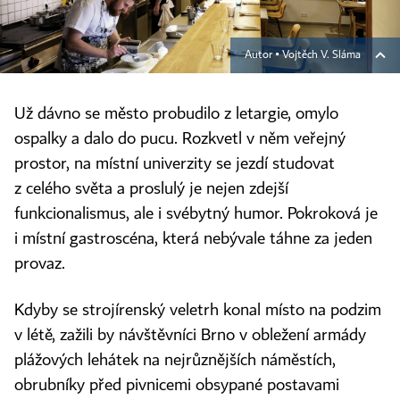
Autor ▪
Vojtěch V. Sláma
Už dávno se město probudilo z letargie, omylo
ospalky a dalo do pucu. Rozkvetl v něm veřejný
prostor, na místní univerzity se jezdí studovat
z celého světa a proslulý je nejen zdejší
funkcionalismus, ale i svébytný humor. Pokroková je
i místní gastroscéna, která nebývale táhne za jeden
provaz.
Kdyby se strojírenský veletrh konal místo na podzim
v létě, zažili by návštěvníci Brno v obležení armády
plážových lehátek na nejrůznějších náměstích,
obrubníky před pivnicemi obsypané postavami