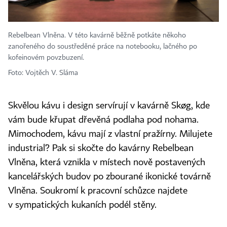
Rebelbean Vlněna. V této kavárně běžně potkáte někoho
zanořeného do soustředěné práce na notebooku, lačného po
kofeinovém povzbuzení.
Foto: Vojtěch V. Sláma
Skvělou kávu i design servírují v kavárně Skøg, kde
vám bude křupat dřevěná podlaha pod nohama.
Mimochodem, kávu mají z vlastní pražírny. Milujete
industrial? Pak si skočte do kavárny Rebelbean
Vlněna, která vznikla v místech nově postavených
kancelářských budov po zbourané ikonické továrně
Vlněna. Soukromí k pracovní schůzce najdete
v sympatických kukaních podél stěny.