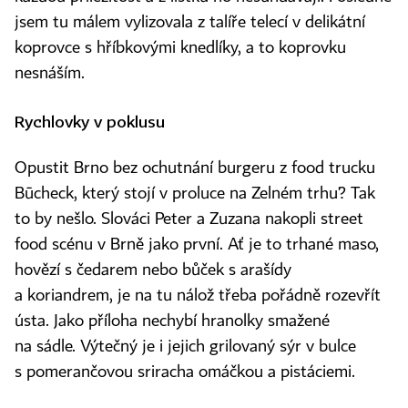
jsem tu málem vylizovala z talíře telecí v delikátní
koprovce s hříbkovými knedlíky, a to koprovku
nesnáším.
Rychlovky v poklusu
Opustit Brno bez ochutnání burgeru z food trucku
Būcheck, který stojí v proluce na Zelném trhu? Tak
to by nešlo. Slováci Peter a Zuzana nakopli street
food scénu v Brně jako první. Ať je to trhané maso,
hovězí s čedarem nebo bůček s arašídy
a koriandrem, je na tu nálož třeba pořádně rozevřít
ústa. Jako příloha nechybí hranolky smažené
na sádle. Výtečný je i jejich grilovaný sýr v bulce
s pomerančovou sriracha omáčkou a pistáciemi.