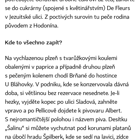
se do cukrárny (spojené s květinářstvím) De Fleurs
v Jezuitské ulici. Z poctivých surovin tu peče rodina
původem z Hodonína.
Kde to všechno zapít?
Na vychlazenou plzeň s tvarůžkovými koulemi
obalenými v paprice a případně druhou plzeň
s pečeným kolenem chodí Brňané do hostince
U Bláhovky. V podniku, kde se konzervovala dávná
doba, si většinou bez rezervace nesednete. Je‑li
hezky, vyjděte kopec po ulici Sladová, zahněte
vpravo a po Pellicově dojdete k pivovaru Albert.
S nejromantičtější polohou i názvem piva. Desítku
„Šalinu“ si můžete vychutnat pod korunami platanů
na úbočí hradu Špilberk, kde se sedí na lavici, zídce