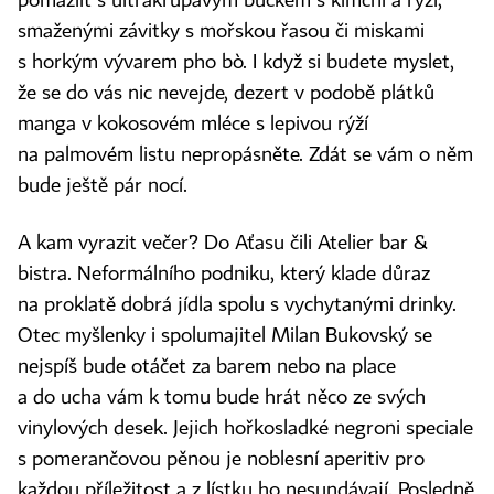
pomazlit s ultrakřupavým bůčkem s kimchi a rýží,
smaženými závitky s mořskou řasou či miskami
s horkým vývarem pho bò. I když si budete myslet,
že se do vás nic nevejde, dezert v podobě plátků
manga v kokosovém mléce s lepivou rýží
na palmovém listu nepropásněte. Zdát se vám o něm
bude ještě pár nocí.
A kam vyrazit večer? Do Aťasu čili Atelier bar &
bistra. Neformálního podniku, který klade důraz
na proklatě dobrá jídla spolu s vychytanými drinky.
Otec myšlenky i spolumajitel Milan Bukovský se
nejspíš bude otáčet za barem nebo na place
a do ucha vám k tomu bude hrát něco ze svých
vinylových desek. Jejich hořkosladké negroni speciale
s pomerančovou pěnou je noblesní aperitiv pro
každou příležitost a z lístku ho nesundávají. Posledně