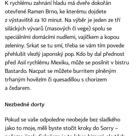
K rychlému zahnání hladu má dveře dokořán
otevřené Ramen Brno, ke kterému dojdete
z výstaviště za 10 minut. Na výběr je jeden ze tří
siláckých vývarů (masových či vege) spolu se
speciálními domácími nudlemi, vajíčkem a kopou
zeleniny. Srkat se tu smí, třeba se vám tím povede
přehlušit vlezlý japonský pop. Kdo by dal přednost
před Asií rychlému Mexiku, může se posilnit v bistru
Bastardo. Nacpat se můžete burritem plněným
trhaným hovězím či quesadillou s chorizem
a čedarem.
Nezbedné dorty
Pokud se vaše odpoledne neobejde bez sladkého
jako to moje, měli byste stočit kroky do Sorry –