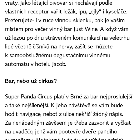
vraty. Jako létající pivovar si nechávají podle
vlastních receptur vařit ležák, ipu, „ejly“ i kyseláče.
Preferujete‑li v ruce vinnou sklenku, pak je vaším
místem pro večer vinný bar Just Wine. A když vám
už lezou po dnu stráveném komunikací na veletrhu
lidé včetně číšníků na nervy, zašít se můžete
k samoobslužnému degustačnímu vinnému
automatu v hotelu Jacob.
Bar, nebo už cirkus?
Super Panda Circus platí v Brně za bar nejproslulejší
a také nejšílenější. K jeho návštěvě se vám bude
hodit navigace, neboť z ulice nekřičí žádný nápis.
Za nenápadným závěsem je třeba zazvonit a vyčkat
na uvaděče, jenž vám pootevře dveře pandího