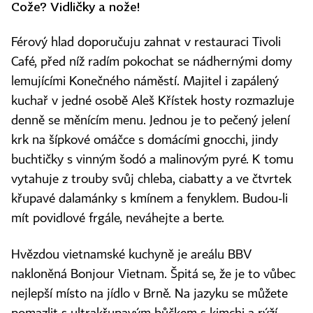
Cože? Vidličky a nože!
Férový hlad doporučuju zahnat v restauraci Tivoli
Café, před níž radím pokochat se nádhernými domy
lemujícími Konečného náměstí. Majitel i zapálený
kuchař v jedné osobě Aleš Křístek hosty rozmazluje
denně se měnícím menu. Jednou je to pečený jelení
krk na šípkové omáčce s domácími gnocchi, jindy
buchtičky s vinným šodó a malinovým pyré. K tomu
vytahuje z trouby svůj chleba, ciabatty a ve čtvrtek
křupavé dalamánky s kmínem a fenyklem. Budou‑li
mít povidlové frgále, neváhejte a berte.
Hvězdou vietnamské kuchyně je areálu BBV
nakloněná Bonjour Vietnam. Špitá se, že je to vůbec
nejlepší místo na jídlo v Brně. Na jazyku se můžete