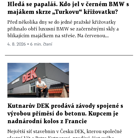
Hledá se papaláš. Kdo jel v černém BMW s
majákem skrze „Turkovu“ křižovatku?
Před několika dny se do jedné pražské křižovatky
přihnalo obří luxusní BMW se začerněnými skly a
blikajícím majáčkem na střeše. Na červenou...
4. 8. 2026 ▪ 6 min. čtení
Kutnarův DEK prodává závody spojené s
výrobou příměsí do betonu. Kupcem je
nadnárodní kolos z Francie
Největší síť stavebnin v Česku DEK, kterou společně
vlastní Vít a Petra Kutnarovi, prodává část svého