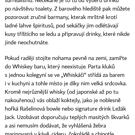
surrealismu. Nečekané je to tu od výběru drinků
po návštěvu toalety. Z barového hlediště pak můžete
pozorovat zručné barmany, kterak mrštně krotí
ladné lahve špiritusů, pod sekáčky jim odlétávají
kusy tříštícího se ledu a připravují drinky, které nikde
jinde neochutnáte.
Pokud raději stojíte nohama pevně na zemi, zamiřte
do Whiskey baru, který neexistuje. Parta kluků
s jednou kolegyní se ve „Whiskáči“ střídá za barem
i v kuchyni a tohle místo je díky nim velká srdcovka.
Kromě nejrůznější whisky (od japonské až po tu
nakouřenou) vás oblaží koktejly, jako je noblesně
hořká Rašelinová bowle nebo signature drink Ležák
Jack. Uzobávat doporučuju teplých masitých škvarků
a asi nemusím dodávat, že vyhlášená žebra
marinovaná v kávě, cideru, čokoládě a chipotle