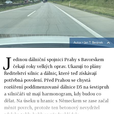
Autor ▪
Jan T. Beránek
J
edinou dálniční spojnici Prahy s Bavorskem
čekají roky velkých oprav. Ukazují to plány
Ředitelství silnic a dálnic, které teď získávají
potřebná povolení. Před Prahou se chystá
rozšíření poddimenzované dálnice D5 na šestipruh
a silničáři už mají harmonogram, kdy budou co
dělat. Na úseku u hranic s Německem se zase začal
měnit povrch, protože ten betonový nevydržel