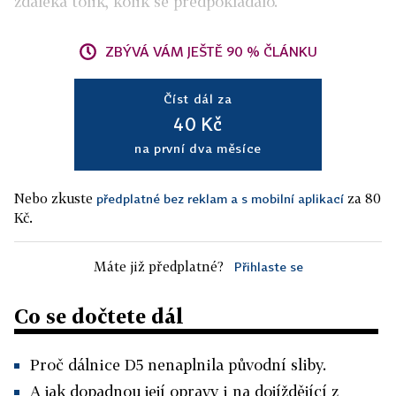
zdaleka tolik, kolik se předpokládalo.
ZBÝVÁ VÁM JEŠTĚ 90 % ČLÁNKU
Číst dál za
40 Kč
na první dva měsíce
Nebo zkuste
za 80
předplatné bez reklam a s mobilní aplikací
Kč.
Máte již předplatné?
Přihlaste se
Co se dočtete dál
Proč dálnice D5 nenaplnila původní sliby.
A jak dopadnou její opravy i na dojíždějící z