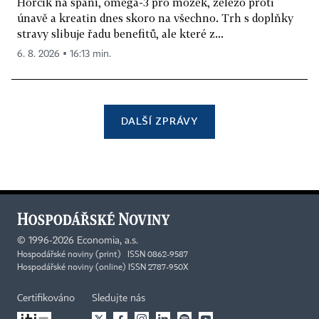
Hořčík na spaní, omega-3 pro mozek, železo proti
únavě a kreatin dnes skoro na všechno. Trh s doplňky
stravy slibuje řadu benefitů, ale které z...
6. 8. 2026 ▪ 16:13 min.
DALŠÍ ZPRÁVY
©
1996-2026
Economia, a.s.
Hospodářské noviny (print) ISSN 0862-9587
Hospodářské noviny (online) ISSN 2787-950X
Certifikováno
Sledujte nás