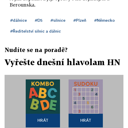
Berounska.
#dálnice
#D5
#silnice
#Plzeň
#Německo
#Ředitelství silnic a dálnic
Nudíte se na poradě?
Vyřešte dnešní hlavolam HN
HRÁT
HRÁT