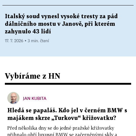
Italský soud vynesl vysoké tresty za pád
dálničního mostu v Janově, při kterém
zahynulo 43 lidí
17. 7. 2026 ▪ 3 min. čtení
Vybíráme z HN
JAN KUBITA
Hledá se papaláš. Kdo jel v černém BMW s
majákem skrze „Turkovu“ křižovatku?
Před několika dny se do jedné pražské křižovatky
přihnalo obří luxusní BMW se začerněnými skly a