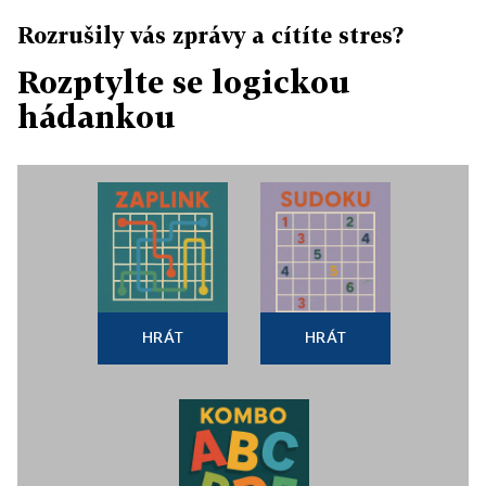
Rozrušily vás zprávy a cítíte stres?
Rozptylte se logickou
hádankou
HRÁT
HRÁT