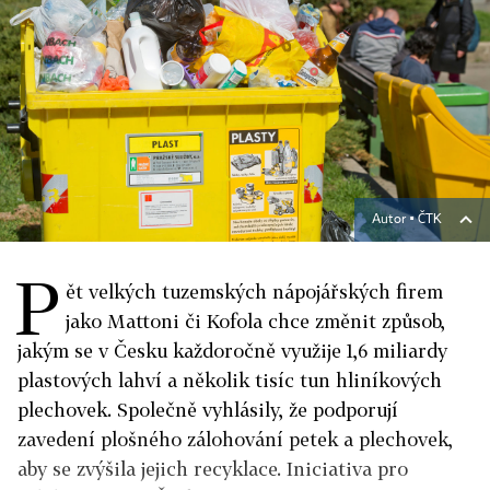
Autor ▪
ČTK
P
ět velkých tuzemských nápojářských firem
jako
Mattoni či Kofola
chce změnit způsob,
jakým se v Česku každoročně využije 1,6 miliardy
plastových lahví a několik tisíc tun hliníkových
plechovek. Společně vyhlásily, že podporují
zavedení plošného zálohování petek a plechovek,
aby se zvýšila jejich recyklace. Iniciativa pro