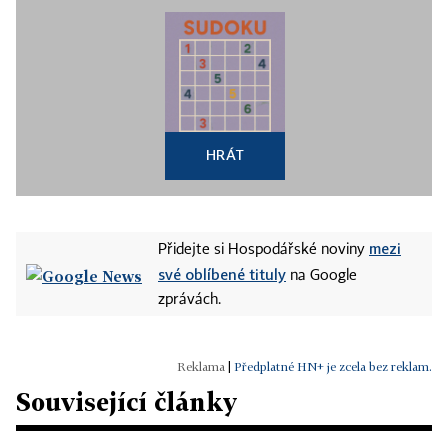
HRÁT
mezi
Přidejte si Hospodářské noviny
své oblíbené tituly
na Google
zprávách.
|
Předplatné HN+ je zcela bez reklam.
Související články