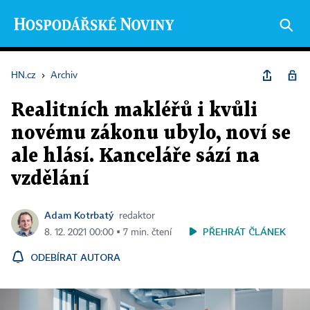
HN.cz
›
Archiv
Realitních makléřů i kvůli
novému zákonu ubylo, noví se
ale hlásí. Kanceláře sází na
vzdělání
Adam Kotrbatý
redaktor
PŘEHRÁT ČLÁNEK
8. 12. 2021 00:00 ▪ 7 min. čtení
ODEBÍRAT AUTORA