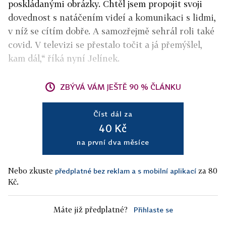
poskládanými obrázky. Chtěl jsem propojit svoji
dovednost s natáčením videí a komunikaci s lidmi,
v níž se cítím dobře. A samozřejmě sehrál roli také
covid. V televizi se přestalo točit a já přemýšlel,
kam dál,“ říká nyní Jelínek.
ZBÝVÁ VÁM JEŠTĚ 90 % ČLÁNKU
Číst dál za
40 Kč
na první dva měsíce
Nebo zkuste
za 80
předplatné bez reklam a s mobilní aplikací
Kč.
Máte již předplatné?
Přihlaste se