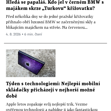
Hledá se papaláš. Kdo jel v černém BMW s
majákem skrze „Turkovu“ křižovatku?
Před několika dny se do jedné pražské křižovatky
přihnalo obří luxusní BMW se začerněnými skly a
blikajícím majáčkem na střeše. Na červenou...
4. 8. 2026 ▪ 6 min. čtení
Týden s technologiemi: Nejlepší mobilní
skládačky přicházejí v nejhorší možné
době
Apple letos zopakuje svůj nejlepší trik. Vezme
ověřenou technologii a nabídne ji jako fantastickou