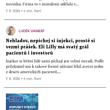
novinku. Firma to v minulosti udělala v...
7. 8. 2026 ▪ 4 min. čtení
LUDĚK VAINERT
Nehladov, nepíchej si injekci, prostě si
vezmi prášek. Eli Lilly má svatý grál
pacientů i investorů
Injekce si běžní lidé sami píchají jen velmi neradi. Podle
průzkumů má k takové formě užívání léků averzi sedm
z deseti amerických pacientů....
7. 8. 2026 ▪ 4 min. čtení