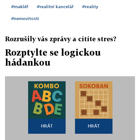
#makléř
#realitní kancelář
#reality
#nemovitosti
Rozrušily vás zprávy a cítíte stres?
Rozptylte se logickou
hádankou
HRÁT
HRÁT