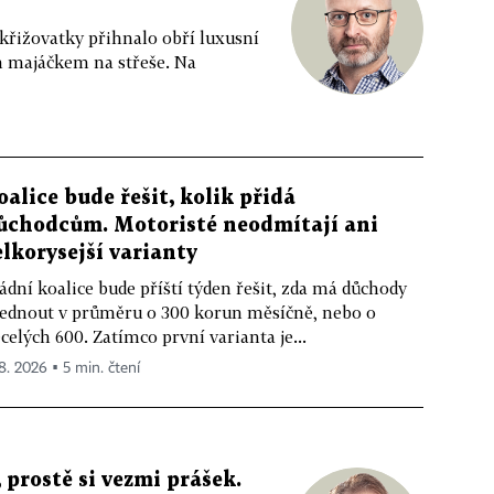
 křižovatky přihnalo obří luxusní
m majáčkem na střeše. Na
oalice bude řešit, kolik přidá
ůchodcům. Motoristé neodmítají ani
elkorysejší varianty
ádní koalice bude příští týden řešit, zda má důchody
ednout v průměru o 300 korun měsíčně, nebo o
celých 600. Zatímco první varianta je...
 8. 2026 ▪ 5 min. čtení
 prostě si vezmi prášek.