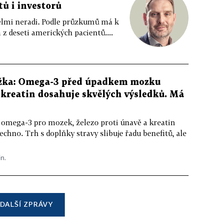
tů i investorů
 velmi neradi. Podle průzkumů má k
z deseti amerických pacientů....
žka: Omega-3 před úpadkem mozku
kreatin dosahuje skvělých výsledků. Má
 omega-3 pro mozek, železo proti únavě a kreatin
echno. Trh s doplňky stravy slibuje řadu benefitů, ale
in.
DALŠÍ ZPRÁVY