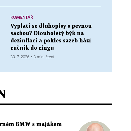
KOMENTÁŘ
Vyplatí se dluhopisy s pevnou
sazbou? Dlouholetý býk na
dezinflaci a pokles sazeb hází
ručník do ringu
30. 7. 2026 ▪ 3 min. čtení
N
 černém BMW s majákem