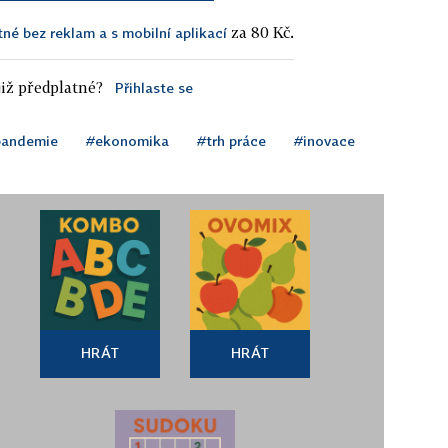
za 80 Kč.
tné bez reklam a s mobilní aplikací
iž předplatné?
Přihlaste se
pandemie
#ekonomika
#trh práce
#inovace
HRÁT
HRÁT