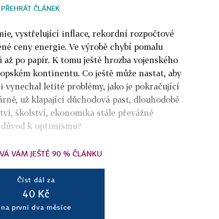
PŘEHRÁT ČLÁNEK
e, vystřelující inflace, rekordní rozpočtové
ěné ceny energie. Ve výrobě chybí pomalu
ů až po papír. K tomu ještě hrozba vojenského
ropském kontinentu. Co ještě může nastat, aby
i vynechal letité problémy, jako je pokračující
rně, už klapající důchodová past, dlouhodobě
ví, školství, ekonomika stále převážně
ý důvod k optimismu?
VÁ VÁM JEŠTĚ 90 % ČLÁNKU
Číst dál za
40 Kč
na první dva měsíce