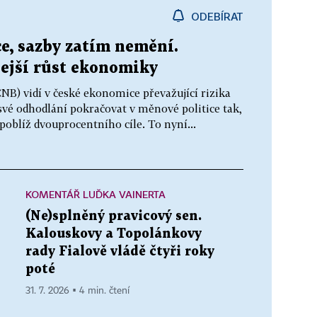
ODEBÍRAT
ce, sazby zatím nemění.
ejší růst ekonomiky
B) vidí v české ekonomice převažující rizika
 své odhodlání pokračovat v měnové politice tak,
poblíž dvouprocentního cíle. To nyní...
KOMENTÁŘ LUĎKA VAINERTA
(Ne)splněný pravicový sen.
Kalouskovy a Topolánkovy
rady Fialově vládě čtyři roky
poté
31. 7. 2026 ▪ 4 min. čtení