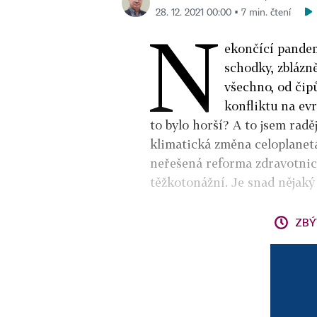
28. 12. 2021 00:00 ▪ 7 min. čtení
N
ekončící pandemi
schodky, zblázn
všechno, od čip
konfliktu na ev
to bylo horší? A to jsem raděj
klimatická změna celoplanetá
neřešená reforma zdravotnict
těžkotonážní. Je snad nějak
ZBÝ