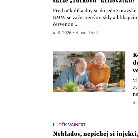
skrze „Turkovu“ křižovatku?
Před několika dny se do jedné pražské
BMW se začerněnými skly a blikající
červenou...
4. 8. 2026 ▪ 6 min. čtení
K
d
v
Vl
zv
ne
6.
LUDĚK VAINERT
Nehladov, nepíchej si injekci,