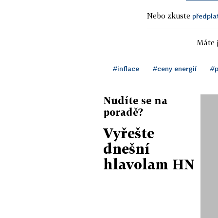
Nebo zkuste
předpla
Máte j
#inflace
#ceny energií
#
Nudíte se na
poradě?
Vyřešte
dnešní
hlavolam HN