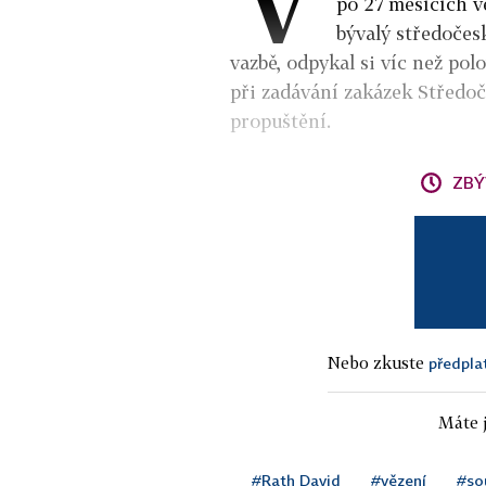
po 27 měsících v
bývalý středočes
vazbě, odpykal si víc než po
při zadávání zakázek Středoč
propuštění.
ZBÝ
Nebo zkuste
předpla
Máte j
#Rath David
#vězení
#so