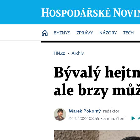
HOME
BYZNYS
ZPRÁVY
NÁZORY
TECH
HN.cz
›
Archiv
Bývalý hejtm
ale brzy můž
Marek Pokorný
redaktor
12. 1. 2022 08:55 ▪ 5 min. čtení