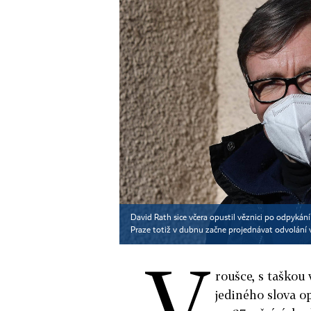
David Rath sice včera opustil věznici po odpykání
Praze totiž v dubnu začne projednávat odvolání v
V
roušce, s taškou 
jediného slova o