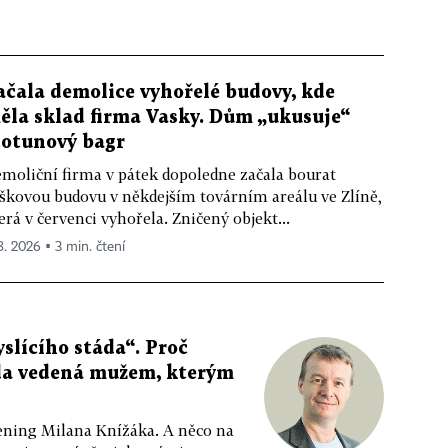
ačala demolice vyhořelé budovy, kde
ěla sklad firma Vasky. Dům „ukusuje“
totunový bagr
moliční firma v pátek dopoledne začala bourat
škovou budovu v někdejším továrním areálu ve Zlíně,
erá v červenci vyhořela. Zničený objekt...
 8. 2026 ▪ 3 min. čtení
slícího stáda“. Proč
da vedená mužem, kterým
ppening Milana Knížáka. A něco na