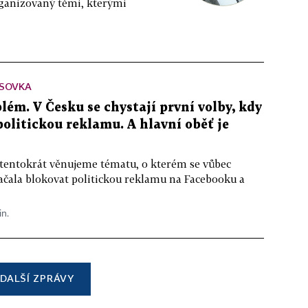
rganizovaný těmi, kterými
SOVKA
lém. V Česku se chystají první volby, kdy
 politickou reklamu. A hlavní oběť je
 tentokrát věnujeme tématu, o kterém se vůbec
ačala blokovat politickou reklamu na Facebooku a
in.
DALŠÍ ZPRÁVY