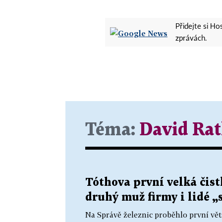
Přidejte si H
zprávách.
Téma:
David Ra
Tóthova první velká čist
druhý muž firmy i lidé „
Na Správě železnic proběhlo první vět