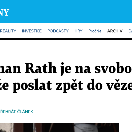
ARCHIV
REALITY
INVESTICE
PODCASTY
HRY
PročNe
D
an Rath je na svobod
e poslat zpět do věz
PŘEHRÁT ČLÁNEK