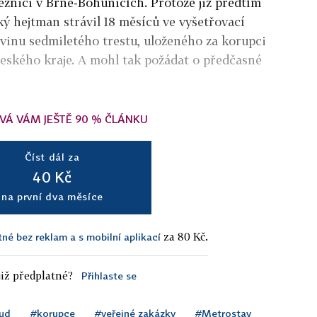
ěznici v Brně-Bohunicích. Protože již předtím
ký hejtman strávil 18 měsíců ve vyšetřovací
lovinu sedmiletého trestu, uloženého za korupci
eského kraje. A mohl tak požádat o předčasné
VÁ VÁM JEŠTĚ 90 % ČLÁNKU
Číst dál za
40 Kč
na první dva měsíce
za 80 Kč.
tné bez reklam a s mobilní aplikací
iž předplatné?
Přihlaste se
ud
#korupce
#veřejné zakázky
#Metrostav