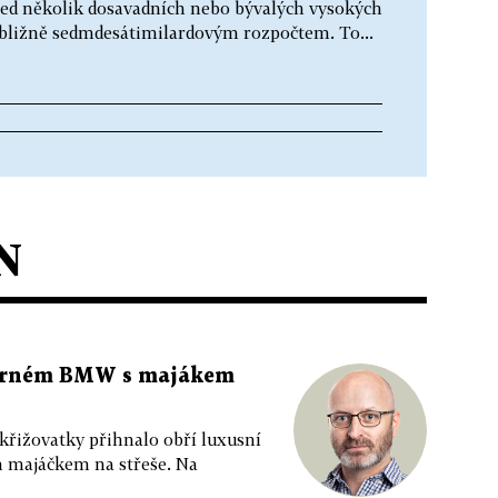
ned několik dosavadních nebo bývalých vysokých
ibližně sedmdesátimilardovým rozpočtem. To...
N
 černém BMW s majákem
 křižovatky přihnalo obří luxusní
m majáčkem na střeše. Na