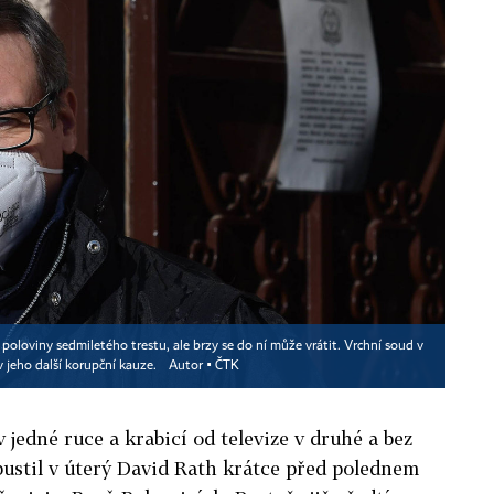
 poloviny sedmiletého trestu, ale brzy se do ní může vrátit. Vrchní soud v
 jeho další korupční kauze.
Autor ▪
ČTK
v jedné ruce a krabicí od televize v druhé a bez
pustil v úterý David Rath krátce před polednem