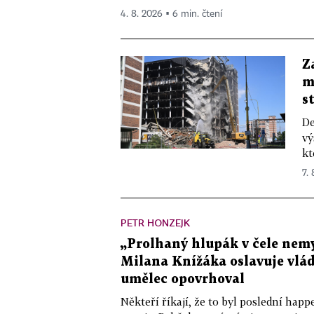
4. 8. 2026 ▪ 6 min. čtení
Z
m
s
De
vý
kt
7.
PETR HONZEJK
„Prolhaný hlupák v čele nemy
Milana Knížáka oslavuje vlá
umělec opovrhoval
Někteří říkají, že to byl poslední ha