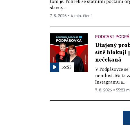
tom je. Pohřeb se státními poctami o
slavný...
7. 8. 2026 ▪ 4 min. čtení
PODCAST PODPÁ
Utajený prob
sítě blokují
nečekaná
55:23
V Podpásovce se
nemluví. Meta z
Instagramu a...
7. 8. 2026 ▪ 55:23 m