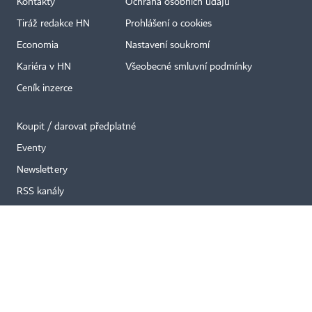
Kontakty
Ochrana osobních údajů
Tiráž redakce HN
Prohlášení o cookies
×
Economia
Nastavení soukromí
Kariéra v HN
Všeobecné smluvní podmínky
Ceník inzerce
Koupit / darovat předplatné
Eventy
Newslettery
RSS kanály
Autorská práva vykonává vydavatel. Bez písemného svolení vydavatele je
zakázáno jakékoli užití částí nebo celku díla, zejména rozmnožování a šíření
jakýmkoli způsobem, mechanickým nebo elektronickým, v českém nebo
jiném jazyce. Bez souhlasu vydavatele je zakázáno též rozmnožování
obsahu pro účely automatizované analýzy textů nebo dat
podle ustanovení § 39c autorského zákona.