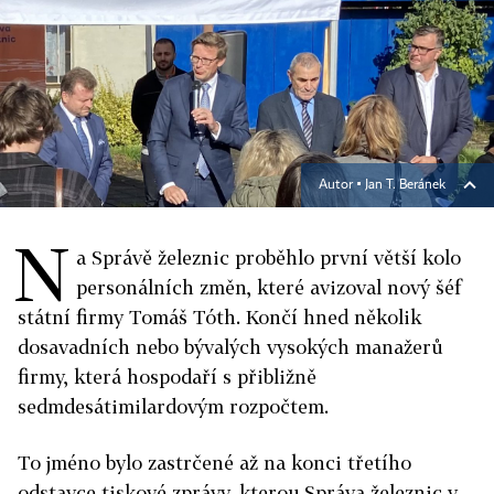
Autor ▪
Jan T. Beránek
N
a Správě železnic proběhlo první větší kolo
personálních změn, které avizoval nový šéf
státní firmy Tomáš Tóth. Končí hned několik
dosavadních nebo bývalých vysokých manažerů
firmy, která hospodaří s přibližně
sedmdesátimilardovým rozpočtem.
To jméno bylo zastrčené až na konci třetího
odstavce tiskové zprávy, kterou Správa železnic v