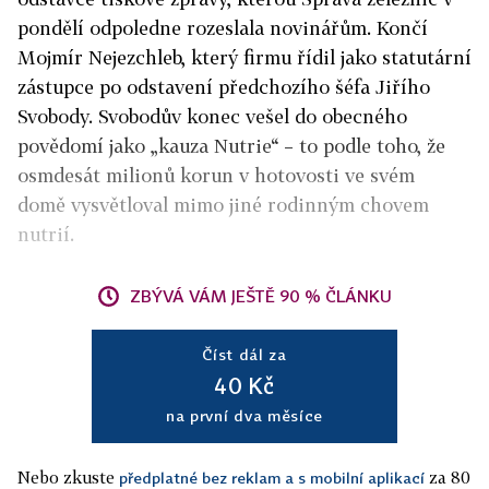
pondělí odpoledne rozeslala novinářům. Končí
Mojmír Nejezchleb, který firmu řídil jako statutární
zástupce po odstavení předchozího šéfa Jiřího
Svobody. Svobodův konec vešel do obecného
povědomí jako „kauza Nutrie“ – to podle toho, že
osmdesát milionů korun v hotovosti ve svém
domě vysvětloval mimo jiné rodinným chovem
nutrií.
ZBÝVÁ VÁM JEŠTĚ 90 % ČLÁNKU
Číst dál za
40 Kč
na první dva měsíce
Nebo zkuste
za 80
předplatné bez reklam a s mobilní aplikací