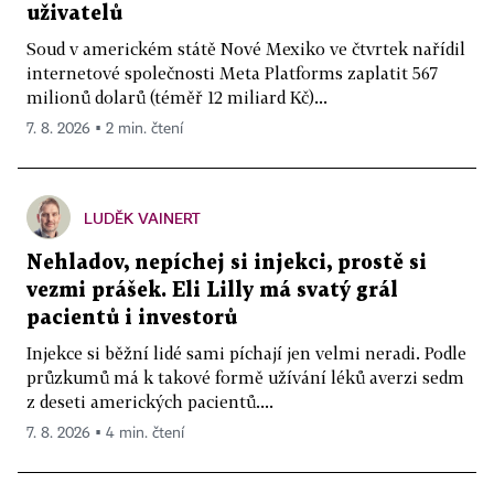
uživatelů
Soud v americkém státě Nové Mexiko ve čtvrtek nařídil
internetové společnosti Meta Platforms zaplatit 567
milionů dolarů (téměř 12 miliard Kč)...
7. 8. 2026 ▪ 2 min. čtení
LUDĚK VAINERT
Nehladov, nepíchej si injekci, prostě si
vezmi prášek. Eli Lilly má svatý grál
pacientů i investorů
Injekce si běžní lidé sami píchají jen velmi neradi. Podle
průzkumů má k takové formě užívání léků averzi sedm
z deseti amerických pacientů....
7. 8. 2026 ▪ 4 min. čtení