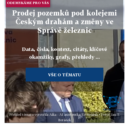
ODEMYKÁME PRO VÁS
Prodej pozemků pod kolejemi
Českým drahám a změny ve
Správě železnic
Data, čísla, kontext, citáty, klíčové
okamžiky, grafy, přehledy ...
VŠE O TÉMATU
Přehled tématu vytvořila Aika - AI asistentka Economia • Foto: Jan T.
Beránek