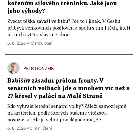
kořenům silového tréninku. Jaké jsou
jeho výhody?
Zvedat těžká závaží ve fitku? Jde to i jinak. V Česku
přibývá venkovních posiloven a spolu s tím i těch, kteří
na nich cvičí s vlastní vahou....
6. 8. 2026 ▪ 17 min. čtení
PETR HONZEJK
Babišův zásadní průlom fronty. V
senátních volbách jde o mnohem víc než o
27 křesel v paláci na Malé Straně
Kdo vyhraje letošní senátní volby? Záleží samozřejmě
na kritériích, podle kterých budeme vítězství
posuzovat. Ale je velmi pravděpodobné, že...
6. 8. 2026 ▪ 5 min. čtení