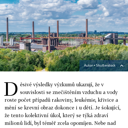
Autor ▪
Shutterstock
D
ěsivé výsledky výzkumů ukazují, že v
souvislosti se znečištěním vzduchu a vody
roste počet případů rakoviny, leukémie, křivice a
mění se krevní obraz dokonce i u dětí. Je šokující,
že tento kolektivní úkol, který se týká zdraví
milionů lidí, byl téměř zcela opomíjen. Nebe nad