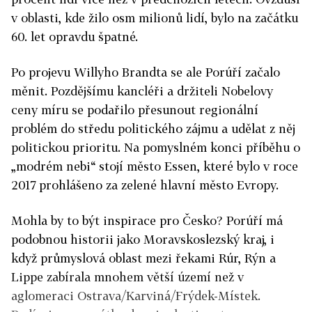
v oblasti, kde žilo osm milionů lidí, bylo na začátku
60. let opravdu špatné.
Po projevu Willyho Brandta se ale Porúří začalo
měnit. Pozdějšímu kancléři a držiteli Nobelovy
ceny míru se podařilo přesunout regionální
problém do středu politického zájmu a udělat z něj
politickou prioritu. Na pomyslném konci příběhu o
„modrém nebi“ stojí město Essen, které bylo v roce
2017 prohlášeno za zelené hlavní město Evropy.
Mohla by to být inspirace pro Česko? Porúří má
podobnou historii jako Moravskoslezský kraj, i
když průmyslová oblast mezi řekami Rúr, Rýn a
Lippe zabírala mnohem větší území než v
aglomeraci Ostrava/Karviná/Frýdek-Místek.