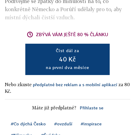
Podívejme se zpátky do minulosti na to, co
konkrétně Německo a Porúří udělaly pro to, aby
místní dýchali čistší vzduch.
ZBÝVÁ VÁM JEŠTĚ 80 % ČLÁNKU
Číst dál za
40 Kč
na první dva měsíce
Nebo zkuste
za 80
předplatné bez reklam a s mobilní aplikací
Kč.
Máte již předplatné?
Přihlaste se
#Co dýchá Česko
#ovzduší
#inspirace