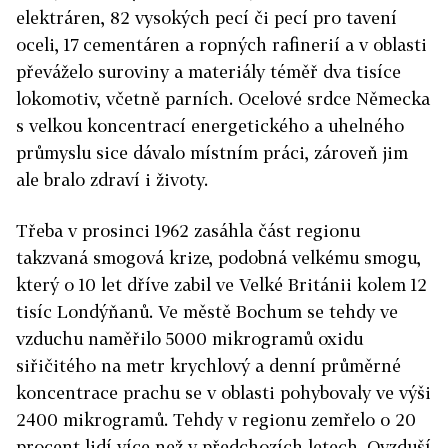
elektráren, 82 vysokých pecí či pecí pro tavení
oceli, 17 cementáren a ropných rafinerií a v oblasti
převáželo suroviny a materiály téměř dva tisíce
lokomotiv, včetně parních. Ocelové srdce Německa
s velkou koncentrací energetického a uhelného
průmyslu sice dávalo místním práci, zároveň jim
ale bralo zdraví i životy.
Třeba v prosinci 1962 zasáhla část regionu
takzvaná smogová krize, podobná velkému smogu,
který o 10 let dříve zabil ve Velké Británii kolem 12
tisíc Londýňanů. Ve městě Bochum se tehdy ve
vzduchu naměřilo 5000 mikrogramů oxidu
siřičitého na metr krychlový a denní průměrné
koncentrace prachu se v oblasti pohybovaly ve výši
2400 mikrogramů.
Tehdy v regionu zemřelo o 20
procent lidí více než v předchozích letech.
Ovzduší