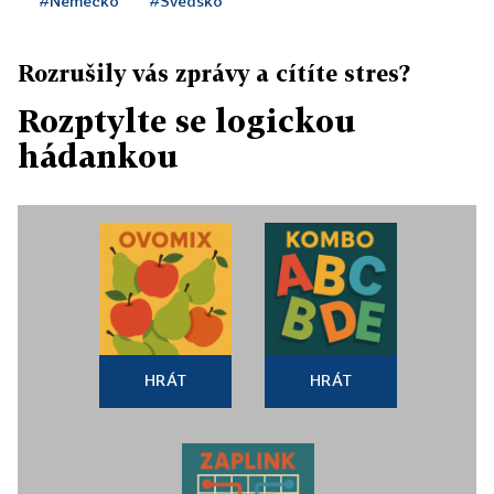
#Německo
#Švédsko
Rozrušily vás zprávy a cítíte stres?
Rozptylte se logickou
hádankou
HRÁT
HRÁT