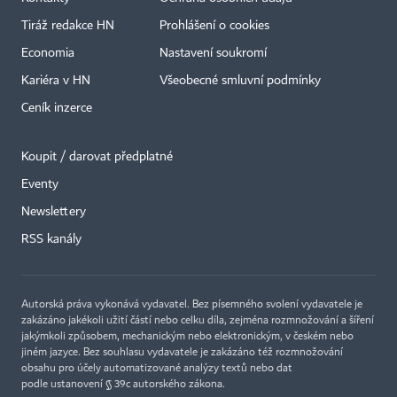
Tiráž redakce HN
Prohlášení o cookies
Economia
Nastavení soukromí
Kariéra v HN
Všeobecné smluvní podmínky
Ceník inzerce
Koupit / darovat předplatné
Eventy
Newslettery
×
RSS kanály
Autorská práva vykonává vydavatel. Bez písemného svolení vydavatele je
zakázáno jakékoli užití částí nebo celku díla, zejména rozmnožování a šíření
jakýmkoli způsobem, mechanickým nebo elektronickým, v českém nebo
jiném jazyce. Bez souhlasu vydavatele je zakázáno též rozmnožování
obsahu pro účely automatizované analýzy textů nebo dat
podle ustanovení § 39c autorského zákona.