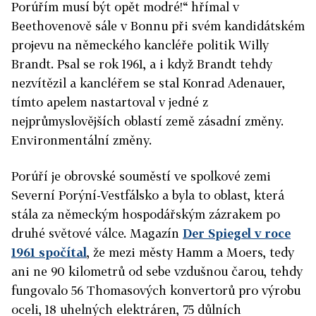
Porúřím musí být opět modré!“ hřímal v
Beethovenově sále v Bonnu při svém kandidátském
projevu na německého kancléře politik Willy
Brandt. Psal se rok 1961, a i když Brandt tehdy
nezvítězil a kancléřem se stal Konrad Adenauer,
tímto apelem nastartoval v jedné z
nejprůmyslovějších oblastí země zásadní změny.
Environmentální změny.
Porúří je obrovské souměstí ve spolkové zemi
Severní Porýní-Vestfálsko a byla to oblast, která
stála za německým hospodářským zázrakem po
druhé světové válce. Magazín
Der Spiegel v roce
1961 spočítal
, že mezi městy Hamm a Moers, tedy
ani ne 90 kilometrů od sebe vzdušnou čarou, tehdy
fungovalo 56 Thomasových konvertorů pro výrobu
oceli, 18 uhelných elektráren, 75 důlních