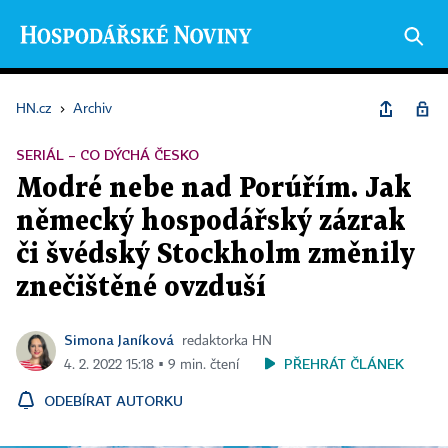
HN.cz
›
Archiv
SERIÁL – CO DÝCHÁ ČESKO
Modré nebe nad Porúřím. Jak
německý hospodářský zázrak
či švédský Stockholm změnily
znečištěné ovzduší
Simona Janíková
redaktorka HN
PŘEHRÁT ČLÁNEK
4. 2. 2022 15:18 ▪ 9 min. čtení
ODEBÍRAT AUTORKU