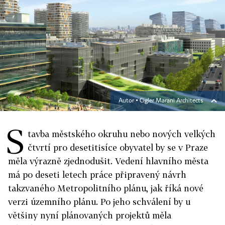
Autor ▪
Cigler Marani Architects
S
tavba městského okruhu nebo nových velkých
čtvrtí pro desetitisíce obyvatel by se v Praze
měla výrazně zjednodušit. Vedení hlavního města
má po deseti letech práce připravený návrh
takzvaného Metropolitního plánu, jak říká nové
verzi územního plánu. Po jeho schválení by u
většiny nyní plánovaných projektů měla