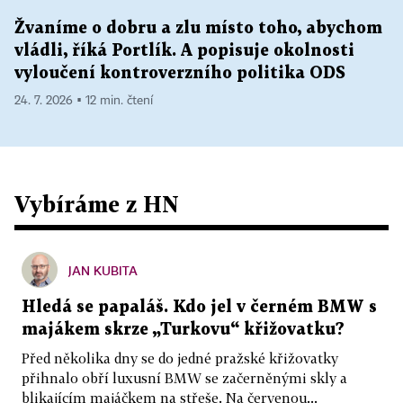
Žvaníme o dobru a zlu místo toho, abychom
vládli, říká Portlík. A popisuje okolnosti
vyloučení kontroverzního politika ODS
24. 7. 2026 ▪ 12 min. čtení
Vybíráme z HN
JAN KUBITA
Hledá se papaláš. Kdo jel v černém BMW s
majákem skrze „Turkovu“ křižovatku?
Před několika dny se do jedné pražské křižovatky
přihnalo obří luxusní BMW se začerněnými skly a
blikajícím majáčkem na střeše. Na červenou...