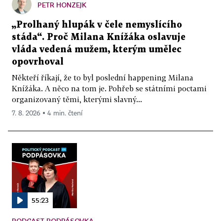
PETR HONZEJK
„Prolhaný hlupák v čele nemyslícího
stáda“. Proč Milana Knížáka oslavuje
vláda vedená mužem, kterým umělec
opovrhoval
Někteří říkají, že to byl poslední happening Milana
Knížáka. A něco na tom je. Pohřeb se státními poctami
organizovaný těmi, kterými slavný...
7. 8. 2026 ▪ 4 min. čtení
55:23
PODCAST PODPÁSOVKA