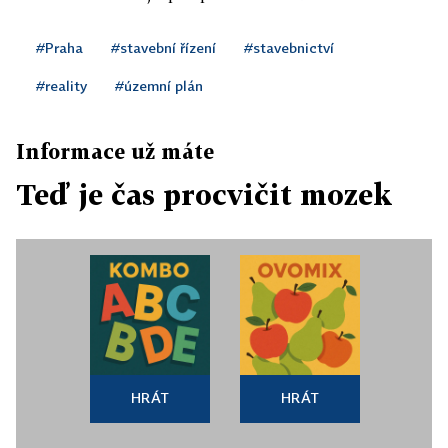
#Praha
#stavební řízení
#stavebnictví
#reality
#územní plán
Informace už máte
Teď je čas procvičit mozek
HRÁT
HRÁT