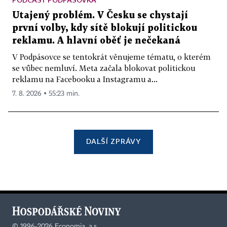
Utajený problém. V Česku se chystají
první volby, kdy sítě blokují politickou
reklamu. A hlavní oběť je nečekaná
V Podpásovce se tentokrát věnujeme tématu, o kterém
se vůbec nemluví. Meta začala blokovat politickou
reklamu na Facebooku a Instagramu a...
7. 8. 2026 ▪ 55:23 min.
DALŠÍ ZPRÁVY
©
1996-2026
Economia, a.s.