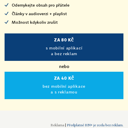
Odemykejte obsah pro přátele
Články v audioverzi + playlist
Možnost kdykoliv zrušit
ZA 80 KČ
s mobilní aplikací
a bez reklam
nebo
ZA 40 KČ
bez mobilní aplikace
a s reklamou
|
Předplatné HN+ je zcela bez reklam.