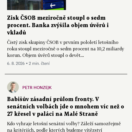
Zisk ČSOB meziročně stoupl o sedm
procent. Banka zvýšila objem úvěrů i
vkladů
Čistý zisk skupiny ČSOB v prvním pololetí letošního
roku stoupl meziročně o sedm procent na 10,2 miliardy
korun. Objem úvěrů stoupl o devět...
6. 8. 2026 ▪ 2 min. čtení
PETR HONZEJK
Babišův zásadní průlom fronty. V
senátních volbách jde o mnohem víc než o
27 křesel v paláci na Malé Straně
Kdo vyhraje letošní senátní volby? Záleží samozřejmě
na kritériích, podle kterých budeme vítězství