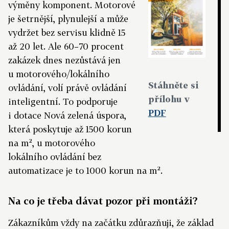
výměny komponent. Motorové
je šetrnější, plynulejší a může
vydržet bez servisu klidně 15
až 20 let. Ale 60–70 procent
zakázek dnes nezůstává jen
u motorového/lokálního
Stáhněte si
ovládání, volí právě ovládání
přílohu v
inteligentní. To podporuje
PDF
i dotace Nová zelená úspora,
která poskytuje až 1500 korun
na m², u motorového
lokálního ovládání bez
automatizace je to 1000 korun na m².
Na co je třeba dávat pozor při montáži?
Zákazníkům vždy na začátku zdůrazňuji, že základ