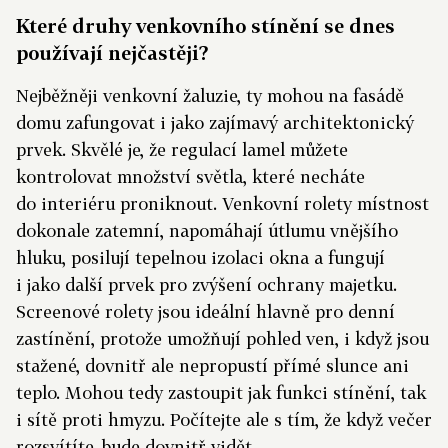
Které druhy venkovního stínění se dnes
používají nejčastěji?
Nejběžněji venkovní žaluzie, ty mohou na fasádě
domu zafungovat i jako zajímavý architektonický
prvek. Skvělé je, že regulací lamel můžete
kontrolovat množství světla, které necháte
do interiéru proniknout. Venkovní rolety místnost
dokonale zatemní, napomáhají útlumu vnějšího
hluku, posilují tepelnou izolaci okna a fungují
i jako další prvek pro zvýšení ochrany majetku.
Screenové rolety jsou ideální hlavně pro denní
zastínění, protože umožňují pohled ven, i když jsou
stažené, dovnitř ale nepropustí přímé slunce ani
teplo. Mohou tedy zastoupit jak funkci stínění, tak
i sítě proti hmyzu. Počítejte ale s tím, že když večer
rozsvítíte, bude dovnitř vidět.