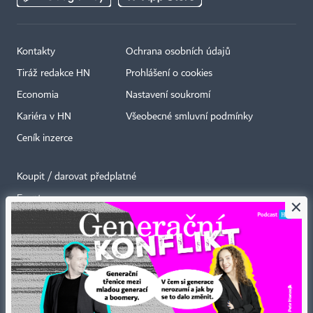
Kontakty
Ochrana osobních údajů
Tiráž redakce HN
Prohlášení o cookies
Economia
Nastavení soukromí
Kariéra v HN
Všeobecné smluvní podmínky
Ceník inzerce
Koupit / darovat předplatné
Eventy
×
Newslettery
RSS kanály
Autorská práva vykonává vydavatel. Bez písemného svolení vydavatele je
zakázáno jakékoli užití částí nebo celku díla, zejména rozmnožování a šíření