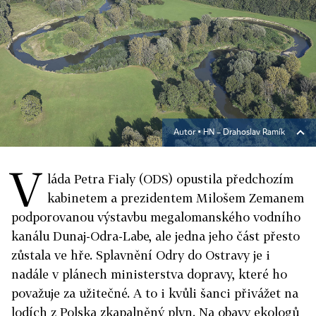
Autor ▪
HN – Drahoslav Ramík
V
láda Petra Fialy (ODS) opustila předchozím
kabinetem a prezidentem Milošem Zemanem
podporovanou výstavbu megalomanského vodního
kanálu Dunaj-Odra-Labe, ale jedna jeho část přesto
zůstala ve hře. Splavnění Odry do Ostravy je i
nadále v plánech ministerstva dopravy, které ho
považuje za užitečné. A to i kvůli šanci přivážet na
lodích z Polska zkapalněný plyn. Na obavy ekologů