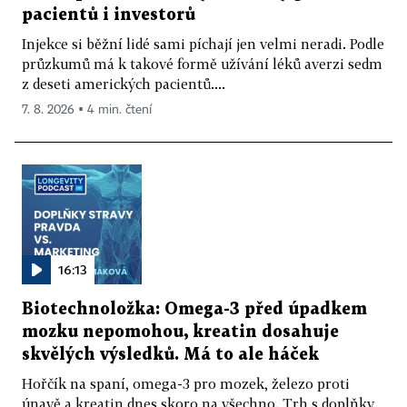
pacientů i investorů
Injekce si běžní lidé sami píchají jen velmi neradi. Podle
průzkumů má k takové formě užívání léků averzi sedm
z deseti amerických pacientů....
7. 8. 2026 ▪ 4 min. čtení
16:13
Biotechnoložka: Omega-3 před úpadkem
mozku nepomohou, kreatin dosahuje
skvělých výsledků. Má to ale háček
Hořčík na spaní, omega-3 pro mozek, železo proti
únavě a kreatin dnes skoro na všechno. Trh s doplňky