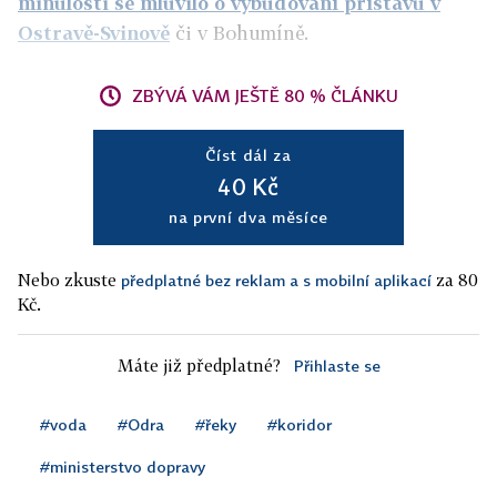
minulosti se mluvilo o vybudování přístavu v
Ostravě-Svinově
či v Bohumíně.
ZBÝVÁ VÁM JEŠTĚ 80 % ČLÁNKU
Číst dál za
40 Kč
na první dva měsíce
Nebo zkuste
za 80
předplatné bez reklam a s mobilní aplikací
Kč.
Máte již předplatné?
Přihlaste se
#voda
#Odra
#řeky
#koridor
#ministerstvo dopravy