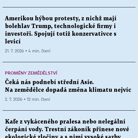
Amerikou hýbou protesty, z nichž mají
bolehlav Trump, technologické firmy i
investoři. Spojují totiž konzervativce s
levicí
21. 7. 2026 ▪ 4 min. čtení
PROMĚNY ZEMĚDĚLSTVÍ
Čeká nás podnebí střední Asie.
Na zemědělce dopadá změna klimatu nejvíc
2. 7. 2026 ▪ 12 min. čtení
Kafe z vykáceného pralesa nebo nelegální
čerpání vody. Trestní zákoník přinese nové
ekologické zločiny a s nimi vysoké sazby