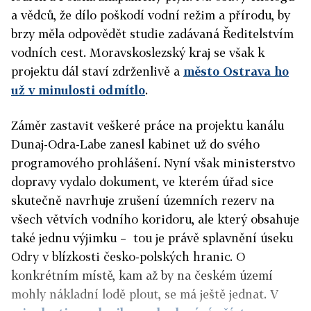
a vědců, že dílo poškodí vodní režim a přírodu, by
brzy měla odpovědět studie zadávaná Ředitelstvím
vodních cest. Moravskoslezský kraj se však k
projektu dál staví zdrženlivě a
město Ostrava ho
už v minulosti odmítlo
.
Záměr zastavit veškeré práce na projektu kanálu
Dunaj-Odra-Labe zanesl kabinet už do svého
programového prohlášení. Nyní však ministerstvo
dopravy vydalo dokument, ve kterém úřad sice
skutečně navrhuje zrušení územních rezerv na
všech větvích vodního koridoru, ale který obsahuje
také jednu výjimku – tou je právě splavnění úseku
Odry v blízkosti česko-polských hranic. O
konkrétním místě, kam až by na českém území
mohly nákladní lodě plout, se má ještě jednat. V