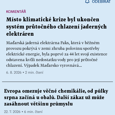
ODEBÍRAT
KOMENTÁŘ
Místo klimatické krize byl ukončen
systém průtočného chlazení jaderných
elektráren
Maďarská jaderná elektrárna Paks, která v běžném
provozu pokrývá v zemi zhruba polovinu spotřeby
elektrické energie, byla poprvé za 44 let svojí existence
odstavena kvůli nedostatku vody pro její průtočné
chlazení. Výpadek Maďarsko vyrovnává...
6. 8. 2026 ▪ 2 min. čtení
Evropa omezuje věčné chemikálie, od půlky
srpna začíná u obalů. Další zákaz už může
zasáhnout většinu průmyslu
22. 7. 2026 ▪ 6 min. čtení