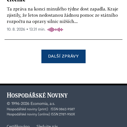
Ta zpráva na konci minulého týdne dost zapadla. Kraje
zjistily, že letos nedostanou žádnou pomoc ze státního
rozpočtu na opravy silnic nižších...
10. 8. 2026 ▪ 13:31 min.
DALŠÍ ZPRÁVY
©
1996-2026
Economia, a.s.
Hospodářské noviny (print) ISSN 0862-9587
Hospodářské noviny (online) ISSN 2787-950X
Certifikováno
Sledujte nás