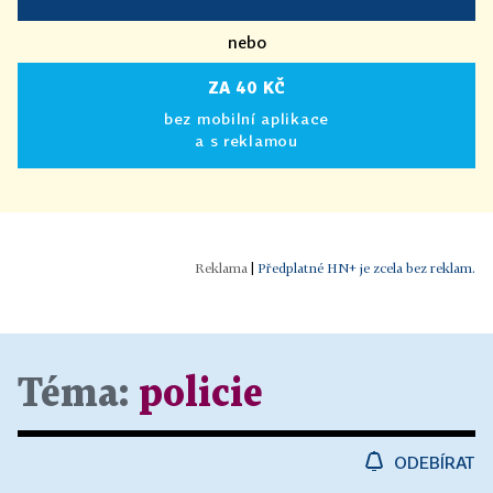
nebo
ZA 40 KČ
bez mobilní aplikace
a s reklamou
|
Předplatné HN+ je zcela bez reklam.
Téma:
policie
ODEBÍRAT