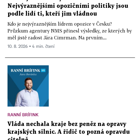
Nejvýraznějšími opozičními politiky jsou
podle lidí ti, kteří jim vládnou
Kdo je nejvýraznějším lídrem opozice v Česku?
Průzkum agentury NMS přinesl výsledky, ze kterých by
měl jistě radost Jára Cimrman. Na prvním...
10. 8. 2026 ▪ 4 min. čtení
RANNÍ BRÍFINK
Vláda nechala kraje bez peněz na opravy
krajských silnic. A řidič to pozná opravdu
citelně