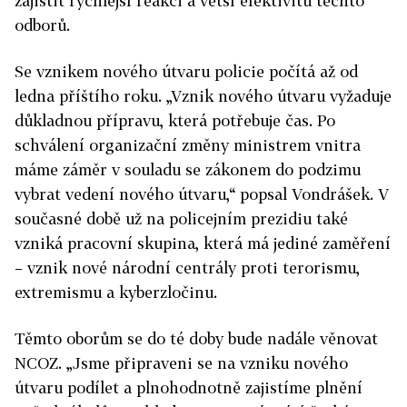
zajistit rychlejší reakci a větší efektivitu těchto
odborů.
Se vznikem nového útvaru policie počítá až od
ledna příštího roku. „Vznik nového útvaru vyžaduje
důkladnou přípravu, která potřebuje čas. Po
schválení organizační změny ministrem vnitra
máme záměr v souladu se zákonem do podzimu
vybrat vedení nového útvaru,“ popsal Vondrášek. V
současné době už na policejním prezidiu také
vzniká pracovní skupina, která má jediné zaměření
– vznik nové národní centrály proti terorismu,
extremismu a kyberzločinu.
Těmto oborům se do té doby bude nadále věnovat
NCOZ. „Jsme připraveni se na vzniku nového
útvaru podílet a plnohodnotně zajistíme plnění