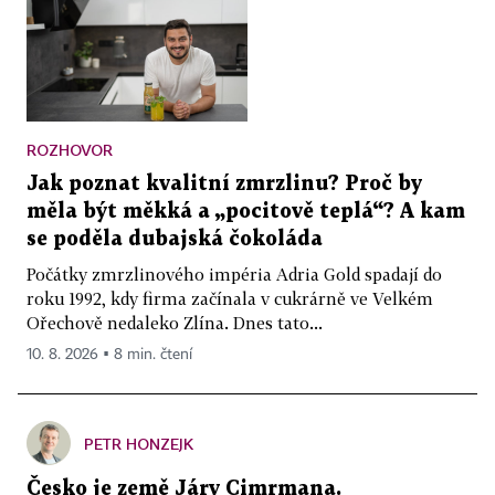
ROZHOVOR
Jak poznat kvalitní zmrzlinu? Proč by
měla být měkká a „pocitově teplá“? A kam
se poděla dubajská čokoláda
Počátky zmrzlinového impéria Adria Gold spadají do
roku 1992, kdy firma začínala v cukrárně ve Velkém
Ořechově nedaleko Zlína. Dnes tato...
10. 8. 2026 ▪ 8 min. čtení
PETR HONZEJK
Česko je země Járy Cimrmana.