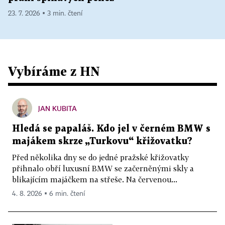
23. 7. 2026 ▪ 3 min. čtení
Vybíráme z HN
JAN KUBITA
Hledá se papaláš. Kdo jel v černém BMW s
majákem skrze „Turkovu“ křižovatku?
Před několika dny se do jedné pražské křižovatky
přihnalo obří luxusní BMW se začerněnými skly a
blikajícím majáčkem na střeše. Na červenou...
4. 8. 2026 ▪ 6 min. čtení