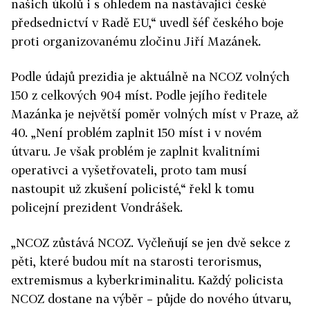
našich úkolů i s ohledem na nastávající české
předsednictví v Radě EU,“ uvedl šéf českého boje
proti organizovanému zločinu Jiří Mazánek.
Podle údajů prezidia je aktuálně na NCOZ volných
150 z celkových 904 míst. Podle jejího ředitele
Mazánka je největší poměr volných míst v Praze, až
40. „Není problém zaplnit 150 míst i v novém
útvaru. Je však problém je zaplnit kvalitními
operativci a vyšetřovateli, proto tam musí
nastoupit už zkušení policisté,“ řekl k tomu
policejní prezident Vondrášek.
„NCOZ zůstává NCOZ. Vyčleňují se jen dvě sekce z
pěti, které budou mít na starosti terorismus,
extremismus a kyberkriminalitu. Každý policista
NCOZ dostane na výběr – půjde do nového útvaru,