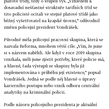
platové třídy, tedy o stupeň výš. „Vzhledem k
dosavadní nešťastné struktuře tarifních tříd se
tito policisté ocitali ve stejné platové třídě jako
běžný vyšetřovatel na krajské úrovni,“ odůvodnil
změnu policejní prezident Vondrášek.
Původně měla policejní pracovní skupina, která se
nazvala Reforma, mnohem větší cíle. „Vím, že jsme
si s názvem naběhli. Ale když v roce 2019 skupina
vznikala, měli jsme zjistit potřeby, které policie má,
a hlavně, řada výstupů ze skupiny byla již
implementována v průběhu její existence,“ popsal
Vondrášek. Jedná se podle něj hlavně o úpravy
karierního postupu nebo vznik odboru centrální
analytiky na kriminální policii.
Podle názoru policejního prezidenta je aktuální