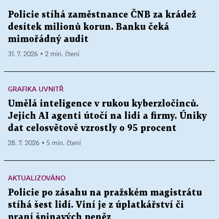
Policie stíhá zaměstnance ČNB za krádež
desítek milionů korun. Banku čeká
mimořádný audit
31. 7. 2026 ▪ 2 min. čtení
GRAFIKA UVNITŘ
Umělá inteligence v rukou kyberzločinců.
Jejich AI agenti útočí na lidi a firmy. Úniky
dat celosvětově vzrostly o 95 procent
28. 7. 2026 ▪ 5 min. čtení
AKTUALIZOVÁNO
Policie po zásahu na pražském magistrátu
stíhá šest lidí. Viní je z úplatkářství či
praní špinavých peněz