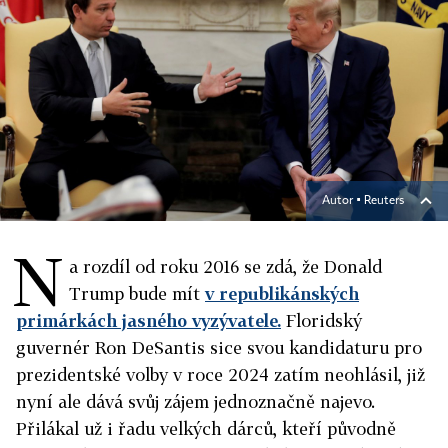
Autor ▪
Reuters
N
a rozdíl od roku 2016 se zdá, že Donald
Trump bude mít
v republikánských
primárkách jasného vyzývatele.
Floridský
guvernér Ron DeSantis sice svou kandidaturu pro
prezidentské volby v roce 2024 zatím neohlásil, již
nyní ale dává svůj zájem jednoznačně najevo.
Přilákal už i řadu velkých dárců, kteří původně