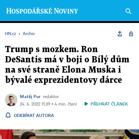
HN.cz
›
Archiv
Trump s mozkem. Ron
DeSantis má v boji o Bílý dům
na své straně Elona Muska i
bývalé exprezidentovy dárce
Matěj Pur
redaktor
PŘEHRÁT ČLÁNEK
24. 6. 2022 11:39 ▪ 4 min. čtení
ODEBÍRAT AUTORA