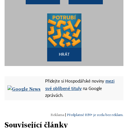
HRÁT
mezi
Přidejte si Hospodářské noviny
své oblíbené tituly
na Google
zprávách.
|
Předplatné HN+ je zcela bez reklam.
Související články