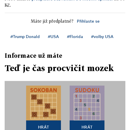
Kč.
Máte již předplatné?
Přihlaste se
#Trump Donald
#USA
#Florida
#volby USA
Informace už máte
Teď je čas procvičit mozek
HRÁT
HRÁT