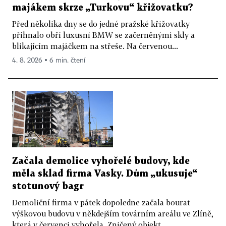
majákem skrze „Turkovu“ křižovatku?
Před několika dny se do jedné pražské křižovatky
přihnalo obří luxusní BMW se začerněnými skly a
blikajícím majáčkem na střeše. Na červenou...
4. 8. 2026 ▪ 6 min. čtení
Začala demolice vyhořelé budovy, kde
měla sklad firma Vasky. Dům „ukusuje“
stotunový bagr
Demoliční firma v pátek dopoledne začala bourat
výškovou budovu v někdejším továrním areálu ve Zlíně,
která v červenci vyhořela. Zničený objekt...