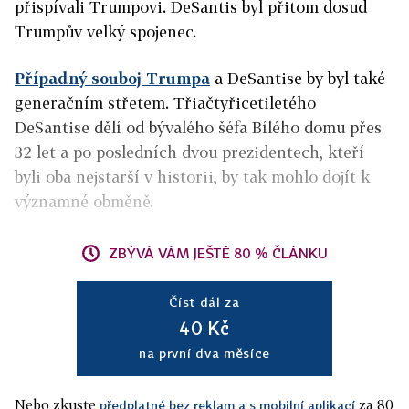
přispívali Trumpovi. DeSantis byl přitom dosud
Trumpův velký spojenec.
Případný souboj Trumpa
a DeSantise by byl také
generačním střetem. Třiačtyřicetiletého
DeSantise dělí od bývalého šéfa Bílého domu přes
32 let a po posledních dvou prezidentech, kteří
byli oba nejstarší v historii, by tak mohlo dojít k
významné obměně.
ZBÝVÁ VÁM JEŠTĚ 80 % ČLÁNKU
Číst dál za
40 Kč
na první dva měsíce
Nebo zkuste
za 80
předplatné bez reklam a s mobilní aplikací