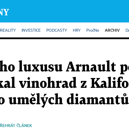
ARCHIV
REALITY
INVESTICE
PODCASTY
HRY
PročNe
D
ého luxusu Arnault p
kal vinohrad z Kalifo
do umělých diamantů
ŘEHRÁT ČLÁNEK