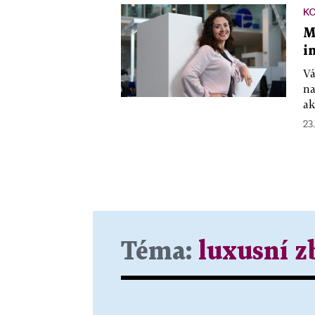
KO
M
i
Vá
na
ak
23
Téma:
luxusní z