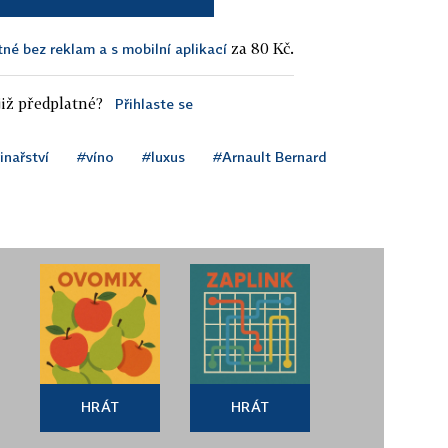
za 80 Kč.
tné bez reklam a s mobilní aplikací
iž předplatné?
Přihlaste se
inařství
#víno
#luxus
#Arnault Bernard
HRÁT
HRÁT