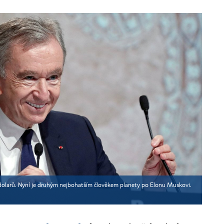
 dolarů. Nyní je druhým nejbohatším člověkem planety po Elonu Muskovi.