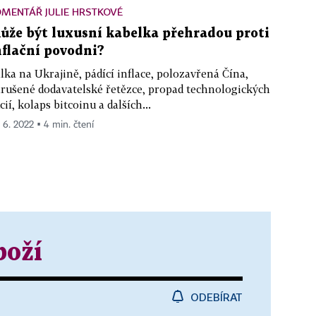
MENTÁŘ JULIE HRSTKOVÉ
ůže být luxusní kabelka přehradou proti
nflační povodni?
lka na Ukrajině, pádící inflace, polozavřená Čína,
rušené dodavatelské řetězce, propad technologických
cií, kolaps bitcoinu a dalších...
. 6. 2022 ▪ 4 min. čtení
boží
ODEBÍRAT