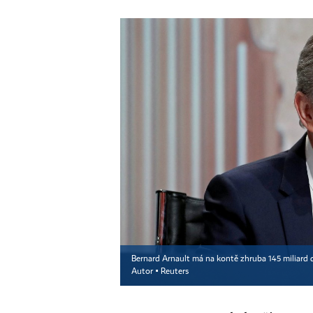
Bernard Arnault má na kontě zhruba 145 miliard
Autor ▪
Reuters