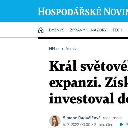
HOME
BYZNYS
ZPRÁVY
NÁZORY
TECH
HN.cz
›
Archiv
Král světov
expanzi. Zís
investoval 
Simone Radačičová
redaktorka
P
4. 7. 2022 00:00 ▪ 3 min. čtení