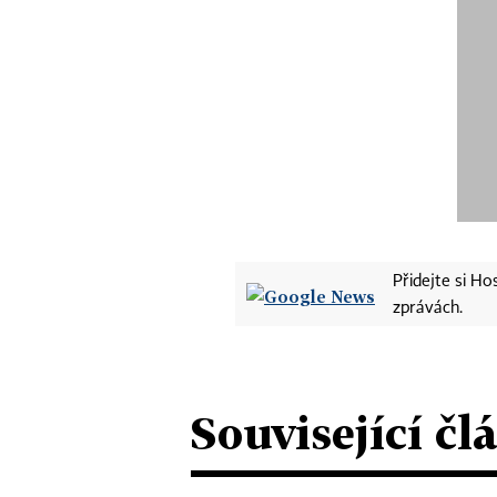
Přidejte si H
zprávách.
Související čl