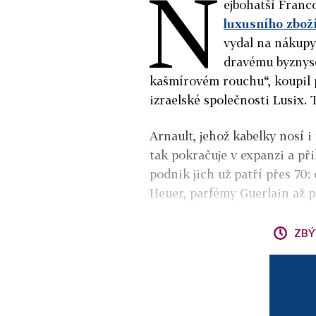
N
ejbohatší Fran
luxusního zbož
vydal na nákupy
dravému byznyso
kašmírovém rouchu“, koupil p
izraelské společnosti Lusix.
Arnault, jehož kabelky nosí 
tak pokračuje v expanzi a při
podnik jich už patří přes 7
Heuer, parfémy Guerlain až 
ZBÝ