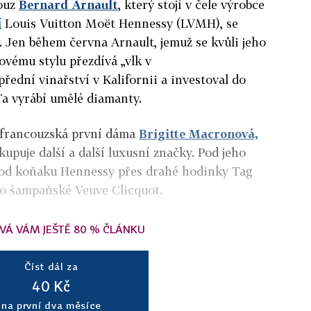
couz
Bernard Arnault
, který stojí v čele výrobce
í
Louis Vuitton Moët Hennessy (LVMH), se
. Jen během června Arnault, jemuž se kvůli jeho
vému stylu přezdívá „vlk v
řední vinařství v Kalifornii a investoval do
 Ta vyrábí umělé diamanty.
i francouzská první dáma
Brigitte Macronová,
kupuje další a další luxusní značky. Pod jeho
0: od koňaku Hennessy přes drahé hodinky Tag
po šampaňské Veuve Clicquot.
VÁ VÁM JEŠTĚ 80 % ČLÁNKU
Číst dál za
40 Kč
na první dva měsíce