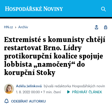
HN.cz
›
Archiv
Extremisté s komunisty chtějí
restartovat Brno. Lídry
protikorupční koalice spojuje
lobbista „namočený“ do
korupční Stoky
Adéla Jelínková
bývalá redaktorka Hospodářských novin
PŘEHRÁT ČLÁNEK
1. 8. 2022 00:00 ▪ 7 min. čtení
ODEBÍRAT AUTORKU