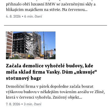
přihnalo obří luxusní BMW se začerněnými skly a
blikajícím majáčkem na střeše. Na červenou...
4. 8. 2026 ▪ 6 min. čtení
Začala demolice vyhořelé budovy, kde
měla sklad firma Vasky. Dům „ukusuje“
stotunový bagr
Demoliční firma v pátek dopoledne začala bourat
výškovou budovu v někdejším továrním areálu ve Zlíně,
která v červenci vyhořela. Zničený objekt...
7. 8. 2026 ▪ 3 min. čtení