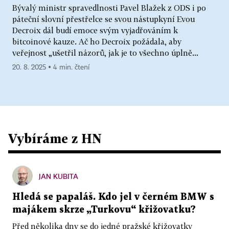
Bývalý ministr spravedlnosti Pavel Blažek z ODS i po
páteční slovní přestřelce se svou nástupkyní Evou
Decroix dál budí emoce svým vyjadřováním k
bitcoinové kauze. Ač ho Decroix požádala, aby
veřejnost „ušetřil názorů, jak je to všechno úplně...
20. 8. 2025 ▪ 4 min. čtení
Vybíráme z HN
JAN KUBITA
Hledá se papaláš. Kdo jel v černém BMW s
majákem skrze „Turkovu“ křižovatku?
Před několika dny se do jedné pražské křižovatky