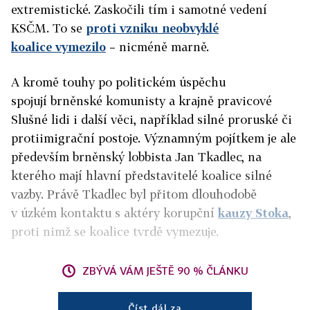
extremistické. Zaskočili tím i samotné vedení
KSČM. To se
proti vzniku neobvyklé
koalice vymezilo
– nicméně marně.
A kromě touhy po politickém úspěchu
spojují brněnské komunisty a krajně pravicové
Slušné lidi i další věci, například silné proruské či
protiimigrační postoje. Významným pojítkem je ale
především brněnský lobbista Jan Tkadlec, na
kterého mají hlavní představitelé koalice silné
vazby. Právě Tkadlec byl přitom dlouhodobě
v úzkém kontaktu s aktéry korupční
kauzy Stoka
,
proti nimž se koalice tvrdě vymezuje.
ZBÝVÁ VÁM JEŠTĚ 90 % ČLÁNKU
Číst dál za