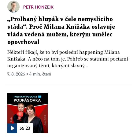
PETR HONZEJK
„Prolhaný hlupák v čele nemyslícího
stáda“. Proč Milana Knížáka oslavuje
vláda vedená mužem, kterým umělec
opovrhoval
Někteří říkají, že to byl poslední happening Milana
Knížáka. A něco na tom je. Pohřeb se státními poctami
organizovaný těmi, kterými slavný...
7. 8. 2026 ▪ 4 min. čtení
55:23