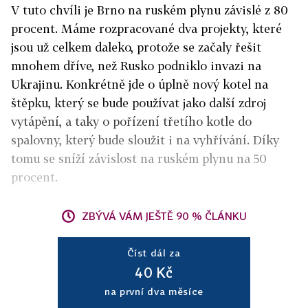
V tuto chvíli je Brno na ruském plynu závislé z 80
procent. Máme rozpracované dva projekty, které
jsou už celkem daleko, protože se začaly řešit
mnohem dříve, než Rusko podniklo invazi na
Ukrajinu. Konkrétně jde o úplně nový kotel na
štěpku, který se bude používat jako další zdroj
vytápění, a taky o pořízení třetího kotle do
spalovny, který bude sloužit i na vyhřívání. Díky
tomu se sníží závislost na ruském plynu na 50
procent.
ZBÝVÁ VÁM JEŠTĚ 90 % ČLÁNKU
Číst dál za
40 Kč
na první dva měsíce