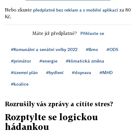
Nebo zkuste
za 80
předplatné bez reklam a s mobilní aplikací
Kč.
Máte již předplatné?
Přihlaste se
#Komunální a senátní volby 2022
#Brno
#ODS
#primátor
#energie
#klimatická změna
#územní plán
#bydlení
#doprava
#MHD
#koalice
Rozrušily vás zprávy a cítíte stres?
Rozptylte se logickou
hádankou