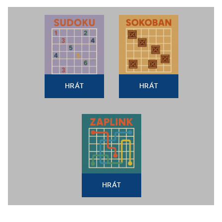
HRÁT
HRÁT
HRÁT