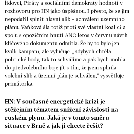
lidovci, Piráty a sociálními demokraty hodnotí v
rozhovoru pro HN jako úspěšnou. I přesto, že se jim
nepodařil splnit hlavní slib – schválení územního
plánu. Vaňková šla totiž proti své vlastní koalici a
spolu s opozičním hnutí ANO letos v červnu návrh
klíčového dokumentu odmítla. Že by to bylo jen
kvůli kampani, ale vylučuje. „Kdybych chtěla
politické body, tak to schválíme a pak bych mohla
do předvolebního boje jít s tím, že jsem splnila
volební slib a územní plán je schválen,“ vysvětluje
primátorka.
HN: V současné energetické krizi je
stěžejním tématem snížení závislosti na
ruském plynu. Jaká je v tomto směru
situace v Brně a jak ji chcete řešit?