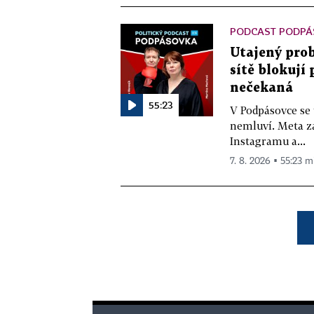
PODCAST PODPÁ
Utajený prob
sítě blokují
nečekaná
55:23
V Podpásovce se
nemluví. Meta z
Instagramu a...
7. 8. 2026 ▪ 55:23 m