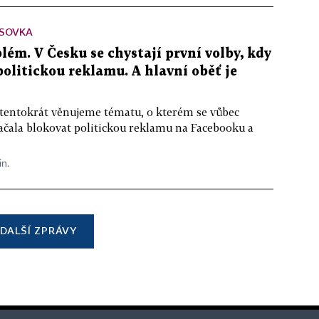
SOVKA
lém. V Česku se chystají první volby, kdy
 politickou reklamu. A hlavní oběť je
 tentokrát věnujeme tématu, o kterém se vůbec
ačala blokovat politickou reklamu na Facebooku a
in.
DALŠÍ ZPRÁVY