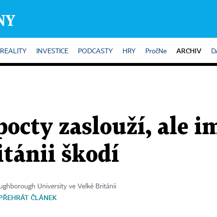
ARCHIV
REALITY
INVESTICE
PODCASTY
HRY
PročNe
D
pocty zaslouží, ale i
itánii škodí
ughborough University ve Velké Británii
PŘEHRÁT ČLÁNEK