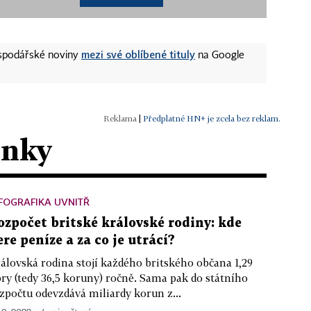
mezi své oblíbené tituly
ospodářské noviny
na Google
|
Předplatné HN+ je zcela bez reklam.
ánky
FOGRAFIKA UVNITŘ
ozpočet britské královské rodiny: kde
ere peníze a za co je utrácí?
álovská rodina stojí každého britského občana 1,29
bry (tedy 36,5 koruny) ročně. Sama pak do státního
zpočtu odevzdává miliardy korun z...