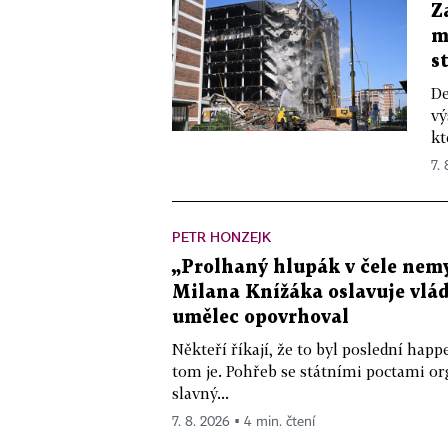
Z
m
s
De
vý
kt
7.
PETR HONZEJK
„Prolhaný hlupák v čele nemy
Milana Knížáka oslavuje vlá
umělec opovrhoval
Někteří říkají, že to byl poslední ha
tom je. Pohřeb se státními poctami o
slavný...
7. 8. 2026 ▪ 4 min. čtení