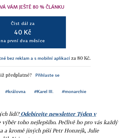
VÁ VÁM JEŠTĚ 80 % ČLÁNKU
Číst dál za
40 Kč
na první dva měsíce
za 80 Kč.
tné bez reklam a s mobilní aplikací
iž předplatné?
Přihlaste se
#královna
#Karel III.
#monarchie
ých lidí?
Odebírejte newsletter Týden v
e výběr toho nejlepšího. Pečlivě ho pro vás každý
a a kromě jiných píší Petr Honzejk, Julie