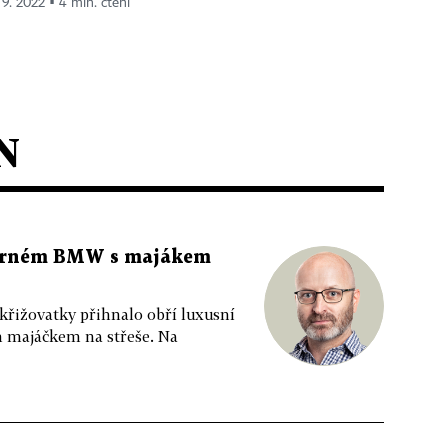
 9. 2022 ▪ 4 min. čtení
N
 černém BMW s majákem
 křižovatky přihnalo obří luxusní
m majáčkem na střeše. Na