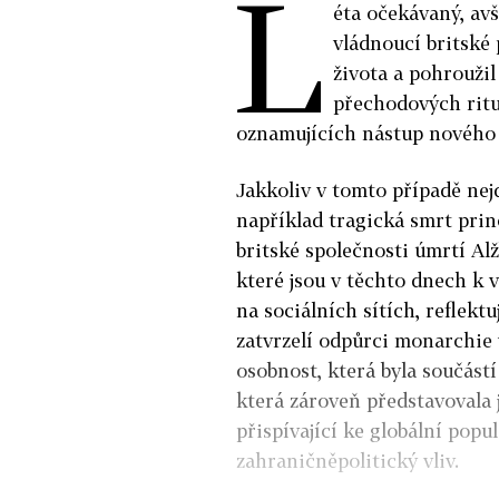
L
éta očekávaný, av
vládnoucí britské
života a pohrouži
přechodových rituá
oznamujících nástup nového
Jakkoliv v tomto případě nej
například tragická smrt prin
britské společnosti úmrtí Alž
které jsou v těchto dnech k 
na sociálních sítích, reflekt
zatvrzelí odpůrci monarchie
osobnost, která byla součást
která zároveň představovala j
přispívající ke globální popula
zahraničněpolitický vliv.