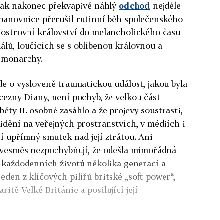
šak nakonec překvapivě náhlý
odchod
nejdéle
 panovnice přerušil rutinní běh společenského
l ostrovní království do melancholického času
lů, loučících se s oblíbenou královnou a
 monarchy.
de o vysloveně traumatickou událost, jakou byla
cezny Diany, není pochyb, že velkou část
běty II. osobně zasáhlo a že projevy soustrasti,
vidění na veřejných prostranstvích, v médiích i
ují upřímný smutek nad její ztrátou. Ani
 vesměs nezpochybňují, že odešla mimořádná
í každodenních životů několika generací a
eden z klíčových pilířů britské „soft power“,
ritě Velké Británie a posilující její