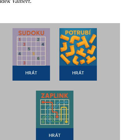
uděk Vainert.
HRÁT
HRÁT
HRÁT