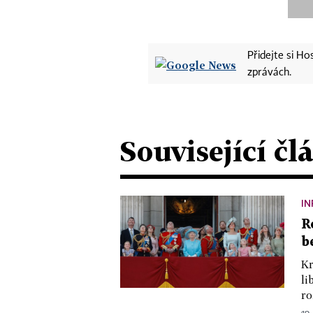
Přidejte si H
zprávách.
Související čl
IN
R
b
Kr
li
ro