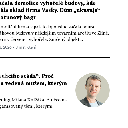
ačala demolice vyhořelé budovy, kde
ěla sklad firma Vasky. Dům „ukusuje“
totunový bagr
moliční firma v pátek dopoledne začala bourat
škovou budovu v někdejším továrním areálu ve Zlíně,
erá v červenci vyhořela. Zničený objekt...
 8. 2026 ▪ 3 min. čtení
slícího stáda“. Proč
da vedená mužem, kterým
ppening Milana Knížáka. A něco na
rganizovaný těmi, kterými