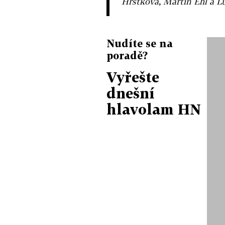
Hrstková, Martin Ehl a L
Nudíte se na
poradě?
Vyřešte
dnešní
hlavolam HN