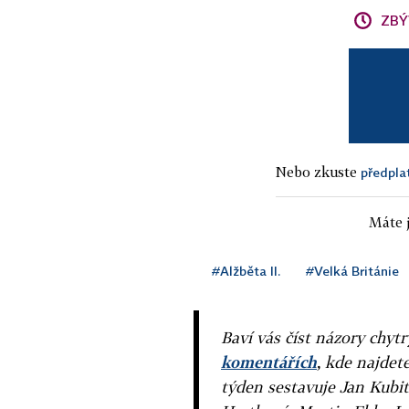
ZBÝ
Nebo zkuste
předpla
Máte j
#Alžběta II.
#Velká Británie
Baví vás číst názory chytr
komentářích
, kde najdet
týden sestavuje Jan Kubit