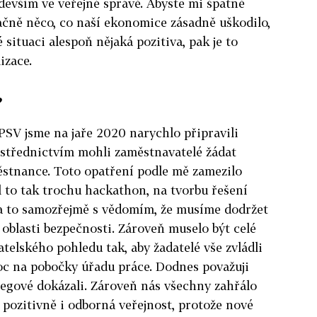
edevším ve veřejné správě. Abyste mi špatně
ačně něco, co naší ekonomice zásadně uškodilo,
situaci alespoň nějaká pozitiva, pak je to
izace.
?
SV jsme na jaře 2020 narychlo připravili
ostřednictvím mohli zaměstnavatelé žádat
stnance. Toto opatření podle mě zamezilo
l to tak trochu hackathon, na tvorbu řešení
 a to samozřejmě s vědomím, že musíme dodržet
 oblasti bezpečnosti. Zároveň muselo být celé
telského pohledu tak, aby žadatelé vše zvládli
oc na pobočky úřadu práce. Dodnes považuji
olegové dokázali. Zároveň nás všechny zahřálo
la pozitivně i odborná veřejnost, protože nové