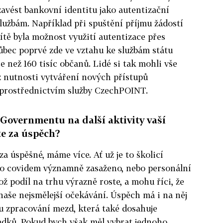
zavést bankovní identitu jako autentizační
službám. Například při spuštění příjmu žádostí
ítě byla možnost využití autentizace přes
ůbec poprvé zde ve vztahu ke službám státu
e než 160 tisíc občanů. Lidé si tak mohli vše
z nutnosti vytváření nových přístupů
. prostřednictvím služby CzechPOINT.
Governmentu na další aktivity vaší
te za úspěch?
 za úspěšné, máme více. Ať už je to školicí
lo covidem významně zasaženo, nebo personální
ž podíl na trhu výrazně roste, a mohu říci, že
aše nejsmělejší očekávání. Úspěch má i na něj
u zpracování mezd, která také dosahuje
dků. Pokud bych však měl vybrat jednoho