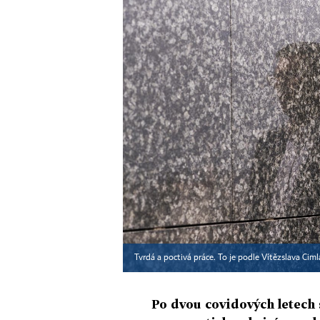
Tvrdá a poctivá práce. To je podle Vítězslava Cim
Po dvou covidových letech 