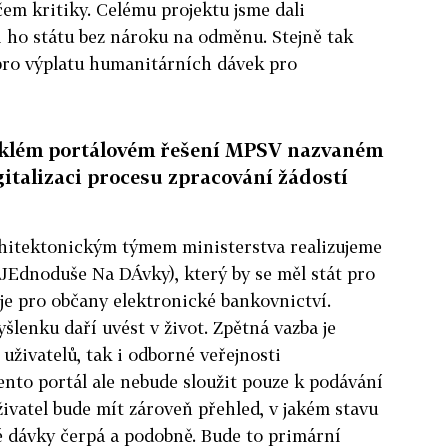
čem kritiky. Celému projektu jsme dali
li ho státu bez nároku na odměnu. Stejně tak
 pro výplatu humanitárních dávek pro
zniklém portálovém řešení MPSV nazvaném
gitalizaci procesu zpracování žádostí
rchitektonickým týmem ministerstva realizujeme
JEdnoduše Na DÁvky), který by se měl stát pro
 je pro občany elektronické bankovnictví.
šlenku daří uvést v život. Zpětná vazba je
d uživatelů, tak i odborné veřejnosti
nto portál ale nebude sloužit pouze k podávání
živatel bude mít zároveň přehled, v jakém stavu
ré dávky čerpá a podobně. Bude to primární