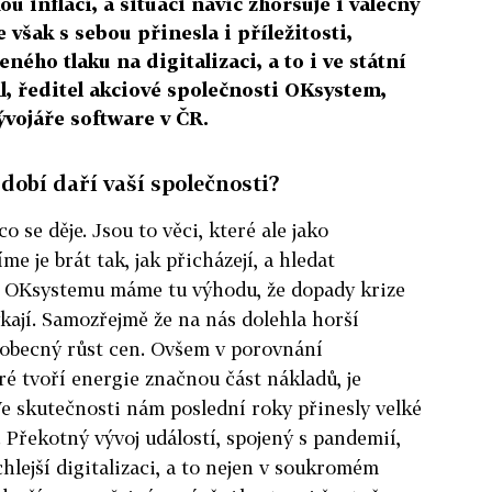
ou inflací, a situaci navíc zhoršuje i válečný
e však s sebou přinesla i příležitosti,
ého tlaku na digitalizaci, a to i ve státní
ml, ředitel akciové společnosti OKsystem,
ývojáře software v ČR.
dobí daří vaší společnosti?
o se děje. Jsou to věci, které ale jako
e je brát tak, jak přicházejí, a hledat
. V OKsystemu máme tu výhodu, že dopady krize
kají. Samozřejmě že na nás dolehla horší
eobecný růst cen. Ovšem v porovnání
ré tvoří energie značnou část nákladů, je
e skutečnosti nám poslední roky přinesly velké
 Překotný vývoj událostí, spojený s pandemií,
chlejší digitalizaci, a to nejen v soukromém