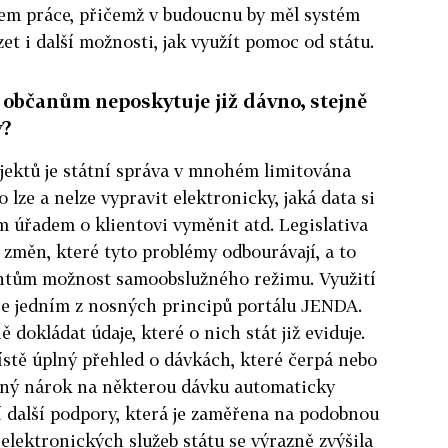
em práce, přičemž v budoucnu by měl systém
t i další možnosti, jak využít pomoc od státu.
 občanům neposkytuje již dávno, stejně
y?
jektů je státní správa v mnohém limitována
o lze a nelze vypravit elektronicky, jaká data si
m úřadem o klientovi vyměnit atd. Legislativa
změn, které tyto problémy odbourávají, a to
entům možnost samoobslužného režimu. Využití
 je jedním z nosných principů portálu JENDA.
okládat údaje, které o nich stát již eviduje.
stě úplný přehled o dávkách, které čerpá nebo
aný nárok na některou dávku automaticky
tí další podpory, která je zaměřena na podobnou
elektronických služeb státu se výrazně zvýšila