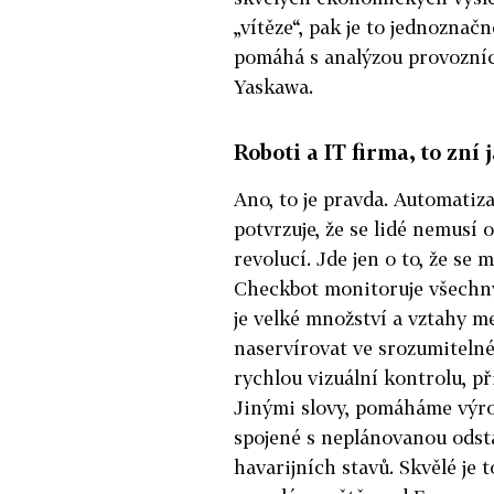
„vítěze“, pak je to jednoznač
pomáhá s analýzou provozníc
Yaskawa.
Roboti a IT firma, to zn
Ano, to je pravda. Automatiza
potvrzuje, že se lidé nemusí
revolucí. Jde jen o to, že s
Checkbot monitoruje všechn
je velké množství a vztahy me
naservírovat ve srozumitelné
rychlou vizuální kontrolu, p
Jinými slovy, pomáháme výr
spojené s neplánovanou odstá
havarijních stavů. Skvělé je 