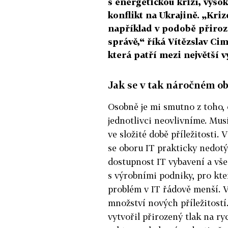
s energetickou krizí, vysok
konflikt na Ukrajině. „Kriz
například v podobě přirozen
správě,“ říká Vítězslav Ci
která patří mezi největší v
Jak se v tak náročném ob
Osobně je mi smutno z toho, c
jednotlivci neovlivníme. Musím
ve složité době příležitosti
se oboru IT prakticky nedotý
dostupnost IT vybavení a vš
s výrobními podniky, pro kte
problém v IT řádově menší. V
množství nových příležitostí.
vytvořil přirozený tlak na ry