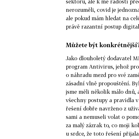
sektoru, ale k mé radosti př
nerozuměli, covid je jednozn
ale pokud mám hledat na celé 
právě razantní postup digital
Můžete být konkrétnější
Jako dlouholetý dodavatel MP
program Antivirus, jehož pr
o náhradu mezd pro své zamě
zásadní vlně propouštění. By
jsme měli několik málo dnů,
všechny postupy a pravidla v
řešení dobře navrženo z uživa
sami a nemuseli volat o pom
za malý zázrak to, co moji k
u srdce, že toto řešení přija