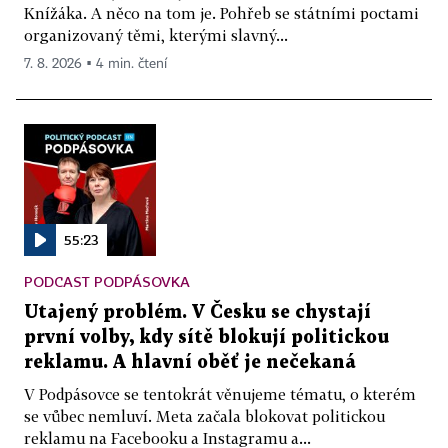
Knížáka. A něco na tom je. Pohřeb se státními poctami
organizovaný těmi, kterými slavný...
7. 8. 2026 ▪ 4 min. čtení
55:23
PODCAST PODPÁSOVKA
Utajený problém. V Česku se chystají
první volby, kdy sítě blokují politickou
reklamu. A hlavní oběť je nečekaná
V Podpásovce se tentokrát věnujeme tématu, o kterém
se vůbec nemluví. Meta začala blokovat politickou
reklamu na Facebooku a Instagramu a...