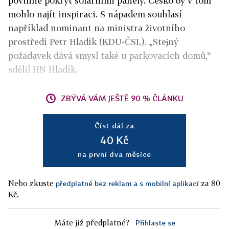
povinně pokrýt solárními panely. Česko by v tom
mohlo najít inspiraci. S nápadem souhlasí
například nominant na ministra životního
prostředí Petr Hladík (KDU-ČSL). „Stejný
požadavek dává smysl také u parkovacích domů,“
sdělil HN Hladík.
ZBÝVÁ VÁM JEŠTĚ 90 % ČLÁNKU
Číst dál za
40 Kč
na první dva měsíce
Nebo zkuste
za 80
předplatné bez reklam a s mobilní aplikací
Kč.
Máte již předplatné?
Přihlaste se