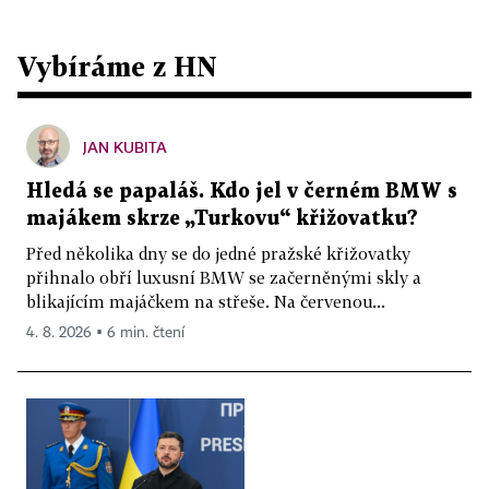
Vybíráme z HN
JAN KUBITA
Hledá se papaláš. Kdo jel v černém BMW s
majákem skrze „Turkovu“ křižovatku?
Před několika dny se do jedné pražské křižovatky
přihnalo obří luxusní BMW se začerněnými skly a
blikajícím majáčkem na střeše. Na červenou...
4. 8. 2026 ▪ 6 min. čtení