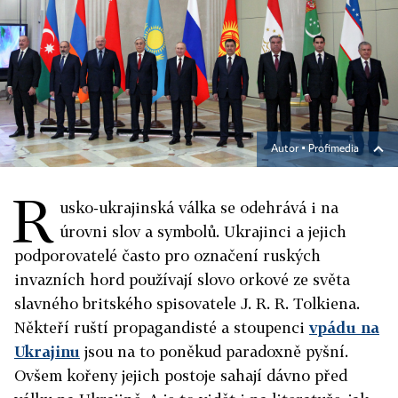
Autor ▪
Profimedia
R
usko-ukrajinská válka se odehrává i na
úrovni slov a symbolů. Ukrajinci a jejich
podporovatelé často pro označení ruských
invazních hord používají slovo orkové ze světa
slavného britského spisovatele J. R. R. Tolkiena.
Někteří ruští propagandisté a stoupenci
vpádu na
Ukrajinu
jsou na to poněkud paradoxně pyšní.
Ovšem kořeny jejich postoje sahají dávno před