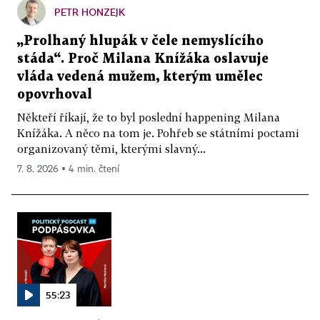
PETR HONZEJK
„Prolhaný hlupák v čele nemyslícího
stáda“. Proč Milana Knížáka oslavuje
vláda vedená mužem, kterým umělec
opovrhoval
Někteří říkají, že to byl poslední happening Milana
Knížáka. A něco na tom je. Pohřeb se státními poctami
organizovaný těmi, kterými slavný...
7. 8. 2026 ▪ 4 min. čtení
55:23