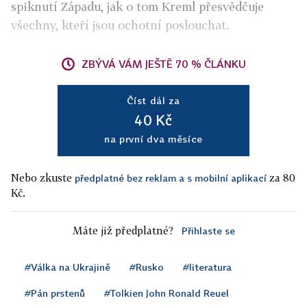
spiknutí Západu, jak o tom Kreml přesvědčuje
všechny, kteří jsou ochotní poslouchat.
ZBÝVÁ VÁM JEŠTĚ 70 % ČLÁNKU
Číst dál za
40 Kč
na první dva měsíce
Nebo zkuste
za 80
předplatné bez reklam a s mobilní aplikací
Kč.
Máte již předplatné?
Přihlaste se
#Válka na Ukrajině
#Rusko
#literatura
#Pán prstenů
#Tolkien John Ronald Reuel