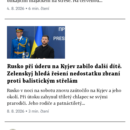
blikajícím majáčkem na střeše. Na červenou...
4. 8. 2026 ▪ 6 min. čtení
Rusko při úderu na Kyjev zabilo další dítě.
Zelenskyj hledá řešení nedostatku zbraní
proti balistickým střelám
Rusko v noci na sobotu znovu zaútočilo na Kyjev a jeho
okolí. Při útoku zahynul tříletý chlapec se svými
prarodiči. Jeho rodiče a patnáctiletý...
8. 8. 2026 ▪ 3 min. čtení