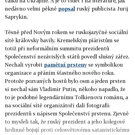
válku na Ukrajině. A je to vidět i na literatuře, jak
nedávno velmi pěkně
popsal
ruský publicista Jurij
Saprykin.
Těsně před Novým rokem se ruskojazyčné sociální
sítě královsky bavily. Kremelským píáristům se
totiž při neformálním summitu prezidentů
Společenství nezávislých států povedl slušný zářez.
Nechali vyrobit
pamětní prsteny
se symbolikou
organizace a přáním šťastného nového roku.
Protože pozvaných hostů bylo osm a jeden prsten
si nechal sám Vladimir Putin, někoho napadlo, že
to je podobné legendárnímu Tolkienovu románu, a
na sociální sítě organizátoři dali fotografii
prezidentů s nápisem Společenství prstenu. Zjevně
to mysleli tak, že ruský prezident a jeho kolegové
hrdinně bojují proti celosvětovému satanistickému