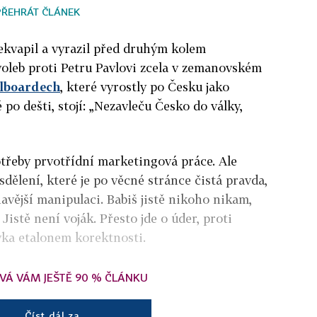
PŘEHRÁT ČLÁNEK
ekvapil a vyrazil před druhým kolem
oleb proti Petru Pavlovi zcela v zemanovském
llboardech
, které vyrostly po Česku jako
po dešti, stojí: „Nezavleču Česko do války,
třeby prvotřídní marketingová práce. Ale
dělení, které je po věcné stránce čistá pravda,
avější manipulaci. Babiš jistě nikoho nikam,
Jistě není voják. Přesto jde o úder, proti
vka etalonem korektnosti.
VÁ VÁM JEŠTĚ 90 % ČLÁNKU
Číst dál za