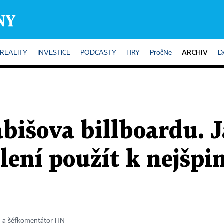
ARCHIV
REALITY
INVESTICE
PODCASTY
HRY
PročNe
D
bišova billboardu. J
lení použít k nejšpi
a a šéfkomentátor HN