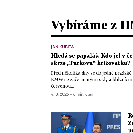
Vybíráme z H
JAN KUBITA
Hledá se papaláš. Kdo jel v
skrze „Turkovu“ křižovatku?
Před několika dny se do jedné pražské
BMW se začerněnými skly a blikající
červenou...
4. 8. 2026 ▪ 6 min. čtení
R
Z
p