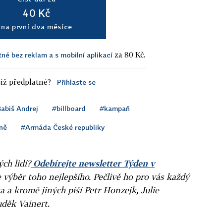
40 Kč
na první dva měsíce
za 80 Kč.
tné bez reklam a s mobilní aplikací
iž předplatné?
Přihlaste se
abiš Andrej
#billboard
#kampaň
ině
#Armáda České republiky
ých lidí?
Odebírejte newsletter Týden v
e výběr toho nejlepšího. Pečlivě ho pro vás každý
a a kromě jiných píší Petr Honzejk, Julie
uděk Vainert.