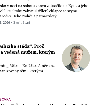
sko v noci na sobotu znovu zaútočilo na Kyjev a jeho
olí. Při útoku zahynul tříletý chlapec se svými
arodiči. Jeho rodiče a patnáctiletý...
 8. 2026 ▪ 3 min. čtení
slícího stáda“. Proč
da vedená mužem, kterým
ppening Milana Knížáka. A něco na
rganizovaný těmi, kterými
SOVKA