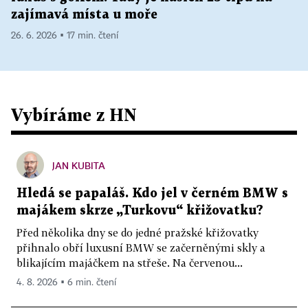
zajímavá místa u moře
26. 6. 2026 ▪ 17 min. čtení
Vybíráme z HN
JAN KUBITA
Hledá se papaláš. Kdo jel v černém BMW s
majákem skrze „Turkovu“ křižovatku?
Před několika dny se do jedné pražské křižovatky
přihnalo obří luxusní BMW se začerněnými skly a
blikajícím majáčkem na střeše. Na červenou...
4. 8. 2026 ▪ 6 min. čtení