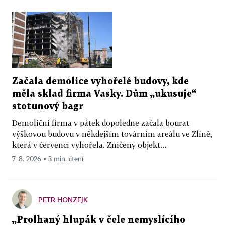
Začala demolice vyhořelé budovy, kde
měla sklad firma Vasky. Dům „ukusuje“
stotunový bagr
Demoliční firma v pátek dopoledne začala bourat
výškovou budovu v někdejším továrním areálu ve Zlíně,
která v červenci vyhořela. Zničený objekt...
7. 8. 2026 ▪ 3 min. čtení
PETR HONZEJK
„Prolhaný hlupák v čele nemyslícího