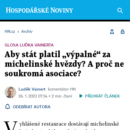
HN.cz
›
Archiv
GLOSA LUĎKA VAINERTA
Aby stát platil „výpalné“ za
michelinské hvězdy? A proč ne
soukromá asociace?
Luděk Vainert
komentátor HN
PŘEHRÁT ČLÁNEK
26. 1. 2023 07:54 ▪ 2 min. čtení
ODEBÍRAT AUTORA
V
yhlášené restaurace dostávají michelinské