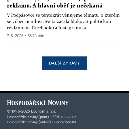
reklamu. A hlavní oběť je nečekaná
V Podpásovce se tentokrát věnujeme tématu, o kterém
se vůbec nemluví. Meta začala blokovat politickou
reklamu na Facebooku a Instagramu a...
7. 8. 2026 ▪ 55:23 min.
DALŠÍ ZPRÁVY
©
1996-2026
Economia, a.s.
Hospodářské noviny (print) ISSN 0862-9587
Hospodářské noviny (online) ISSN 2787-950X