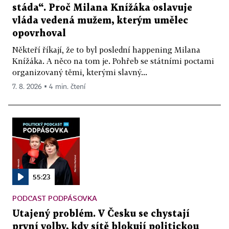
stáda“. Proč Milana Knížáka oslavuje
vláda vedená mužem, kterým umělec
opovrhoval
Někteří říkají, že to byl poslední happening Milana
Knížáka. A něco na tom je. Pohřeb se státními poctami
organizovaný těmi, kterými slavný...
7. 8. 2026 ▪ 4 min. čtení
55:23
PODCAST PODPÁSOVKA
Utajený problém. V Česku se chystají
první volby, kdy sítě blokují politickou