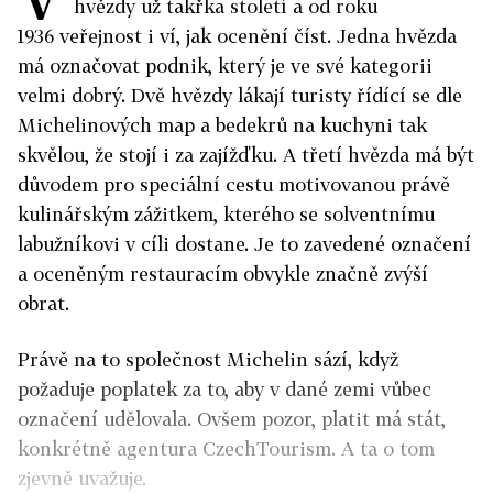
hvězdy už takřka století a od roku
1936 veřejnost i ví, jak ocenění číst. Jedna hvězda
má označovat podnik, který je ve své kategorii
velmi dobrý. Dvě hvězdy lákají turisty řídící se dle
Michelinových map a bedekrů na kuchyni tak
skvělou, že stojí i za zajížďku. A třetí hvězda má být
důvodem pro speciální cestu motivovanou právě
kulinářským zážitkem, kterého se solventnímu
labužníkovi v cíli dostane. Je to zavedené označení
a oceněným restauracím obvykle značně zvýší
obrat.
Právě na to společnost Michelin sází, když
požaduje poplatek za to, aby v dané zemi vůbec
označení udělovala. Ovšem pozor, platit má stát,
konkrétně agentura CzechTourism. A ta o tom
zjevně uvažuje.