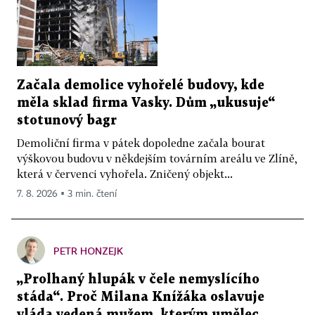
Začala demolice vyhořelé budovy, kde
měla sklad firma Vasky. Dům „ukusuje“
stotunový bagr
Demoliční firma v pátek dopoledne začala bourat
výškovou budovu v někdejším továrním areálu ve Zlíně,
která v červenci vyhořela. Zničený objekt...
7. 8. 2026 ▪ 3 min. čtení
PETR HONZEJK
„Prolhaný hlupák v čele nemyslícího
stáda“. Proč Milana Knížáka oslavuje
vláda vedená mužem, kterým umělec