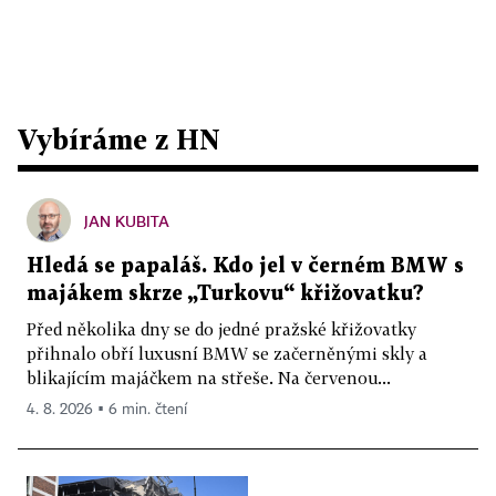
Vybíráme z HN
JAN KUBITA
Hledá se papaláš. Kdo jel v černém BMW s
majákem skrze „Turkovu“ křižovatku?
Před několika dny se do jedné pražské křižovatky
přihnalo obří luxusní BMW se začerněnými skly a
blikajícím majáčkem na střeše. Na červenou...
4. 8. 2026 ▪ 6 min. čtení