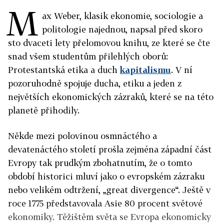
M
ax Weber, klasik ekonomie, sociologie a
politologie najednou, napsal před skoro
sto dvaceti lety přelomovou knihu, ze které se čte
snad všem studentům přilehlých oborů:
Protestantská etika a duch
kapitalismu
. V ní
pozoruhodně spojuje ducha, etiku a jeden z
největších ekonomických zázraků, které se na této
planetě přihodily.
Někde mezi polovinou osmnáctého a
devatenáctého století prošla zejména západní část
Evropy tak prudkým zbohatnutím, že o tomto
období historici mluví jako o evropském zázraku
nebo velikém odtržení, „great divergence“. Ještě v
roce 1775 představovala Asie 80 procent světové
ekonomiky. Těžištěm světa se Evropa ekonomicky