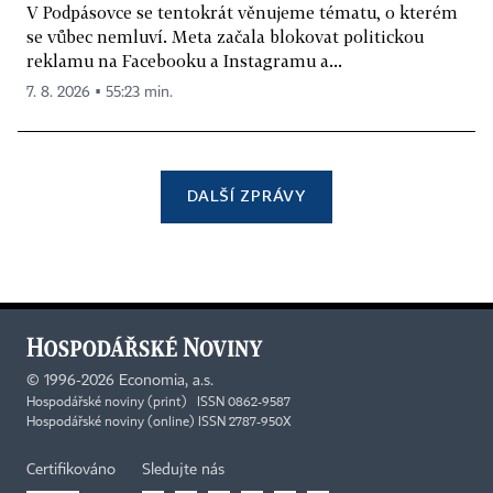
V Podpásovce se tentokrát věnujeme tématu, o kterém
se vůbec nemluví. Meta začala blokovat politickou
reklamu na Facebooku a Instagramu a...
7. 8. 2026 ▪ 55:23 min.
DALŠÍ ZPRÁVY
©
1996-2026
Economia, a.s.
Hospodářské noviny (print) ISSN 0862-9587
Hospodářské noviny (online) ISSN 2787-950X
Certifikováno
Sledujte nás