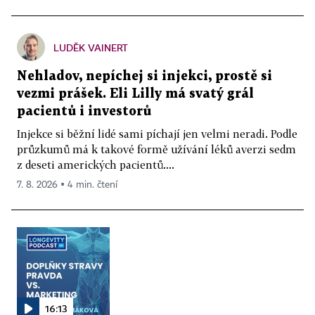
LUDĚK VAINERT
Nehladov, nepíchej si injekci, prostě si
vezmi prášek. Eli Lilly má svatý grál
pacientů i investorů
Injekce si běžní lidé sami píchají jen velmi neradi. Podle
průzkumů má k takové formě užívání léků averzi sedm
z deseti amerických pacientů....
7. 8. 2026 ▪ 4 min. čtení
16:13