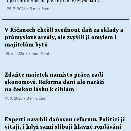
opatřením obecné povahy (OOP) zvýší daň z...
29. 7. 2026 ▪ 5 min. čtení
V Říčanech chtěli zvednout daň za sklady a
průmyslové areály, ale zvýšili ji omylem i
majitelům bytů
28. 4. 2026 ▪ 5 min. čtení
Zdaňte majetek namísto práce, radí
ekonomové. Reforma daní ale naráží
na českou lásku k cihlám
17. 9. 2025 ▪ 8 min. čtení
Experti navrhli daňovou reformu. Politici ji
vítají, i když sami slibují hlavně rozdávání