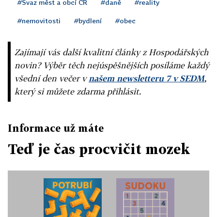
#Svaz měst a obcí ČR
#daně
#reality
#nemovitosti
#bydlení
#obec
Zajímají vás další kvalitní články z Hospodářských
novin? Výběr těch nejúspěšnějších posíláme každý
všední den večer v
našem newsletteru 7 v SEDM
,
který si můžete zdarma přihlásit.
Informace už máte
Teď je čas procvičit mozek