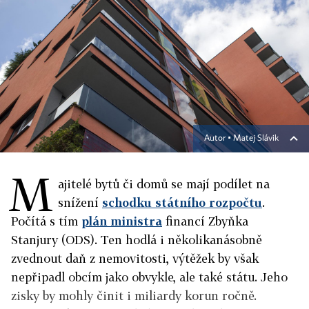
Autor ▪
Matej Slávik
M
ajitelé bytů či domů se mají podílet na
snížení
schodku státního rozpočtu
.
Počítá s tím
plán ministra
financí Zbyňka
Stanjury (ODS). Ten hodlá i několikanásobně
zvednout daň z nemovitosti, výtěžek by však
nepřipadl obcím jako obvykle, ale také státu. Jeho
zisky by mohly činit i miliardy korun ročně.