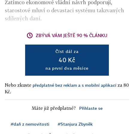
Zatímco ekonomové vládní návrh podporují,
starostové mluví o devastaci systému takzvaných
sdílených daní.
ZBÝVÁ VÁM JEŠTĚ 90 % ČLÁNKU
Číst dál za
40 Kč
na první dva měsíce
Nebo zkuste
za 80
předplatné bez reklam a s mobilní aplikací
Kč.
Máte již předplatné?
Přihlaste se
#daň z nemovitosti
#Stanjura Zbyněk