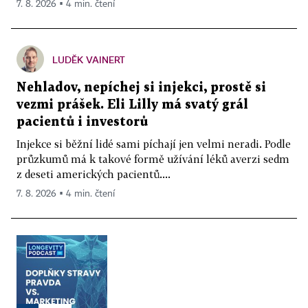
7. 8. 2026 ▪ 4 min. čtení
LUDĚK VAINERT
Nehladov, nepíchej si injekci, prostě si
vezmi prášek. Eli Lilly má svatý grál
pacientů i investorů
Injekce si běžní lidé sami píchají jen velmi neradi. Podle
průzkumů má k takové formě užívání léků averzi sedm
z deseti amerických pacientů....
7. 8. 2026 ▪ 4 min. čtení