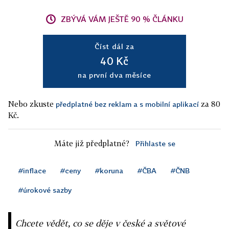
ZBÝVÁ VÁM JEŠTĚ 90 % ČLÁNKU
Číst dál za
40 Kč
na první dva měsíce
Nebo zkuste
za 80
předplatné bez reklam a s mobilní aplikací
Kč.
Máte již předplatné?
Přihlaste se
#inflace
#ceny
#koruna
#ČBA
#ČNB
#úrokové sazby
Chcete vědět, co se děje v české a světové