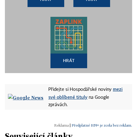
HRÁT
mezi
Přidejte si Hospodářské noviny
své oblíbené tituly
na Google
zprávách.
|
Předplatné HN+ je zcela bez reklam.
Související články