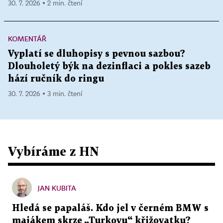
30. 7. 2026 ▪ 2 min. čtení
KOMENTÁŘ
Vyplatí se dluhopisy s pevnou sazbou?
Dlouholetý býk na dezinflaci a pokles sazeb
hází ručník do ringu
30. 7. 2026 ▪ 3 min. čtení
Vybíráme z HN
JAN KUBITA
Hledá se papaláš. Kdo jel v černém BMW s
majákem skrze „Turkovu“ křižovatku?