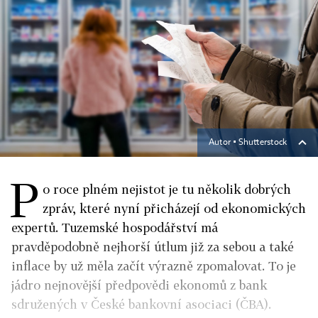
Autor ▪
Shutterstock
P
o roce plném nejistot je tu několik dobrých
zpráv, které nyní přicházejí od ekonomických
expertů. Tuzemské hospodářství má
pravděpodobně nejhorší útlum již za sebou a také
inflace by už měla začít výrazně zpomalovat. To je
jádro nejnovější předpovědi ekonomů z bank
sdružených v České bankovní asociaci (ČBA).