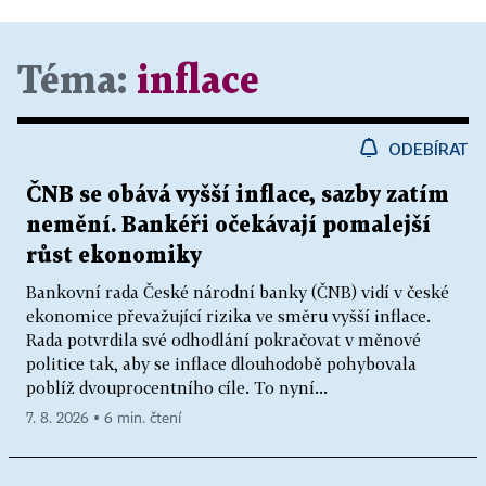
Téma:
inflace
ODEBÍRAT
ČNB se obává vyšší inflace, sazby zatím
nemění. Bankéři očekávají pomalejší
růst ekonomiky
Bankovní rada České národní banky (ČNB) vidí v české
ekonomice převažující rizika ve směru vyšší inflace.
Rada potvrdila své odhodlání pokračovat v měnové
politice tak, aby se inflace dlouhodobě pohybovala
poblíž dvouprocentního cíle. To nyní...
7. 8. 2026 ▪ 6 min. čtení