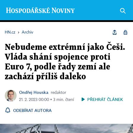
HN.cz
›
Archiv
Nebudeme extrémní jako Češi.
Vláda shání spojence proti
Euro 7, podle řady zemí ale
zachází příliš daleko
Ondřej Houska
redaktor
PŘEHRÁT ČLÁNEK
21. 2. 2023 00:00 ▪ 3 min. čtení
ODEBÍRAT AUTORA