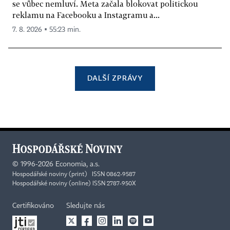
se vůbec nemluví. Meta začala blokovat politickou
reklamu na Facebooku a Instagramu a...
7. 8. 2026 ▪ 55:23 min.
DALŠÍ ZPRÁVY
©
1996-2026
Economia, a.s.
Hospodářské noviny (print) ISSN 0862-9587
Hospodářské noviny (online) ISSN 2787-950X
Certifikováno
Sledujte nás