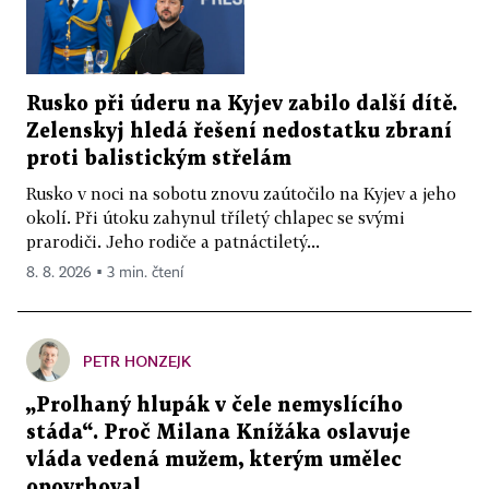
Rusko při úderu na Kyjev zabilo další dítě.
Zelenskyj hledá řešení nedostatku zbraní
proti balistickým střelám
Rusko v noci na sobotu znovu zaútočilo na Kyjev a jeho
okolí. Při útoku zahynul tříletý chlapec se svými
prarodiči. Jeho rodiče a patnáctiletý...
8. 8. 2026 ▪ 3 min. čtení
PETR HONZEJK
„Prolhaný hlupák v čele nemyslícího
stáda“. Proč Milana Knížáka oslavuje
vláda vedená mužem, kterým umělec
opovrhoval