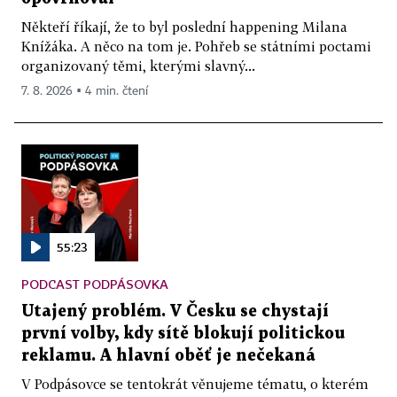
Někteří říkají, že to byl poslední happening Milana
Knížáka. A něco na tom je. Pohřeb se státními poctami
organizovaný těmi, kterými slavný...
7. 8. 2026 ▪ 4 min. čtení
55:23
PODCAST PODPÁSOVKA
Utajený problém. V Česku se chystají
první volby, kdy sítě blokují politickou
reklamu. A hlavní oběť je nečekaná
V Podpásovce se tentokrát věnujeme tématu, o kterém