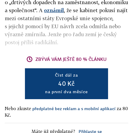
o „drtivých dopadech na zaměstnanost, ekonomiku
a společnost“. A
oznámil
, že se kabinet pokusí najít
mezi ostatními státy Evropské unie spojence,
s jejichž pomocí by EU návrh zcela odmítla nebo
výrazně zmírnila. Jenže pro řadu zemí je český
postoj příliš radikální.
ZBÝVÁ VÁM JEŠTĚ 80 % ČLÁNKU
Číst dál za
40 Kč
na první dva měsíce
Nebo zkuste
za 80
předplatné bez reklam a s mobilní aplikací
Kč.
Máte již předplatné?
Přihlaste se