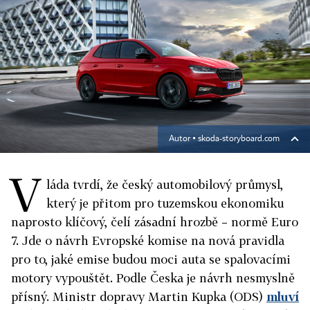
Autor ▪
skoda-storyboard.com
V
láda tvrdí, že český automobilový průmysl,
který je přitom pro tuzemskou ekonomiku
naprosto klíčový, čelí zásadní hrozbě – normě Euro
7. Jde o návrh Evropské komise na nová pravidla
pro to, jaké emise budou moci auta se spalovacími
motory vypouštět. Podle Česka je návrh nesmyslně
přísný. Ministr dopravy Martin Kupka (ODS)
mluví