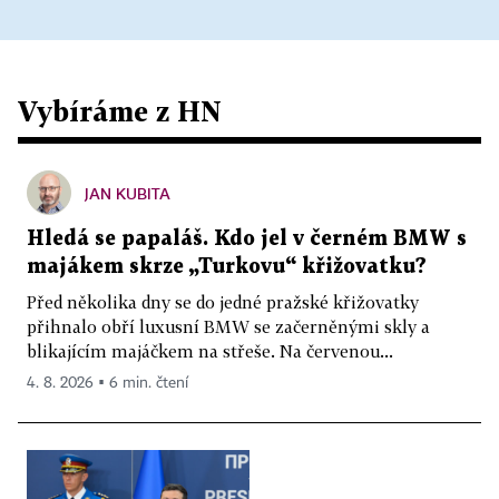
Vybíráme z HN
JAN KUBITA
Hledá se papaláš. Kdo jel v černém BMW s
majákem skrze „Turkovu“ křižovatku?
Před několika dny se do jedné pražské křižovatky
přihnalo obří luxusní BMW se začerněnými skly a
blikajícím majáčkem na střeše. Na červenou...
4. 8. 2026 ▪ 6 min. čtení