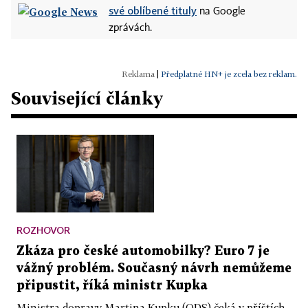
své oblíbené tituly
na Google
zprávách.
|
Předplatné HN+ je zcela bez reklam.
Související články
ROZHOVOR
Zkáza pro české automobilky? Euro 7 je
vážný problém. Současný návrh nemůžeme
připustit, říká ministr Kupka
Ministra dopravy Martina Kupku (ODS) čeká v příštích