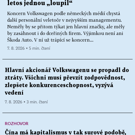
letos jednou „loupil“
Koncern Volkswagen podle německých médií chystá
další personální veletoče v nejvyšším managementu.
Neměly by se přitom týkat jen hlavní značky, ale měly
by zasáhnout i do dceřiných firem. Výjimkou není ani
Škoda Auto. V ní už trápící se koncern...
7. 8. 2026 ▪ 5 min. čtení
Hlavní akcionář Volkswagenu se propadl do
ztráty. Všichni musí převzít zodpovědnost,
zlepšete konkurenceschopnost, vyzývá
vedení
7. 8. 2026 ▪ 3 min. čtení
ROZHOVOR
Čína má kapitalismus v tak surové podobě,