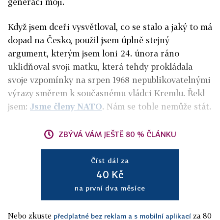
generaci moji.
Když jsem dceři vysvětloval, co se stalo a jaký to má
dopad na Česko, použil jsem úplně stejný
argument, kterým jsem loni 24. února ráno
uklidňoval svoji matku, která tehdy prokládala
svoje vzpomínky na srpen 1968 nepublikovatelnými
výrazy směrem k současnému vládci Kremlu. Řekl
jsem:
Jsme členy NATO
. Nám se tohle nemůže stát.
ZBÝVÁ VÁM JEŠTĚ 80 % ČLÁNKU
Číst dál za
40 Kč
na první dva měsíce
Nebo zkuste
za 80
předplatné bez reklam a s mobilní aplikací