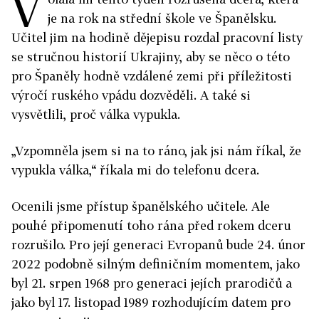
V
je na rok na střední škole ve Španělsku.
Učitel jim na hodině dějepisu rozdal pracovní listy
se stručnou historií Ukrajiny, aby se něco o této
pro Španěly hodně vzdálené zemi při příležitosti
výročí ruského vpádu dozvěděli. A také si
vysvětlili, proč válka vypukla.
„Vzpomněla jsem si na to ráno, jak jsi nám říkal, že
vypukla válka,“ říkala mi do telefonu dcera.
Ocenili jsme přístup španělského učitele. Ale
pouhé připomenutí toho rána před rokem dceru
rozrušilo. Pro její generaci Evropanů bude 24. únor
2022 podobně silným definičním momentem, jako
byl 21. srpen 1968 pro generaci jejích prarodičů a
jako byl 17. listopad 1989 rozhodujícím datem pro