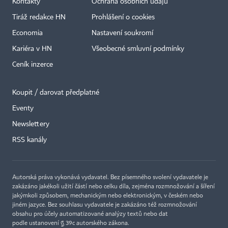
Kontakty
Ochrana osobních údajů
Tiráž redakce HN
Prohlášení o cookies
Economia
Nastavení soukromí
Kariéra v HN
Všeobecné smluvní podmínky
Ceník inzerce
Koupit / darovat předplatné
Eventy
Newslettery
RSS kanály
Autorská práva vykonává vydavatel. Bez písemného svolení vydavatele je
zakázáno jakékoli užití částí nebo celku díla, zejména rozmnožování a šíření
jakýmkoli způsobem, mechanickým nebo elektronickým, v českém nebo
jiném jazyce. Bez souhlasu vydavatele je zakázáno též rozmnožování
obsahu pro účely automatizované analýzy textů nebo dat
podle ustanovení § 39c autorského zákona.