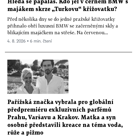
Hledá se papaláš. Kdo jel v černém BMW s
majákem skrze „Turkovu“ křižovatku?
Před několika dny se do jedné pražské křižovatky
přihnalo obří luxusní BMW se začerněnými skly a
blikajícím majáčkem na střeše. Na červenou...
4. 8. 2026 ▪ 6 min. čtení
Pařížská značka vybrala pro globální
předpremiéru exkluzivních parfémů
Prahu, Varšavu a Krakov. Matka a syn
osobně představili kreace na téma voda,
růže a pižmo