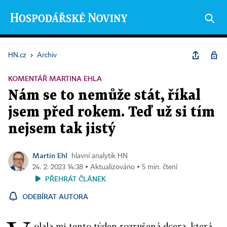
HN.cz
›
Archiv
KOMENTÁŘ MARTINA EHLA
Nám se to nemůže stát, říkal
jsem před rokem. Teď už si tím
nejsem tak jistý
Martin Ehl
hlavní analytik HN
24. 2. 2023 14:38 ▪ Aktualizováno ▪ 5 min. čtení
PŘEHRÁT ČLÁNEK
ODEBÍRAT AUTORA
olala mi tento týden rozrušená dcera, která