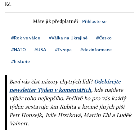
Kč.
Máte již předplatné?
Přihlaste se
#Rok ve válce
#Válka na Ukrajině
#Česko
#NATO
#USA
#Evropa
#dezinformace
#historie
Baví vás číst názory chytrých lidí?
Odebírejte
newsletter Týden v komentářích
, kde najdete
výběr toho nejlepšího. Pečlivě ho pro vás každý
týden sestavuje Jan Kubita a kromě jiných píší
Petr Honzejk, Julie Hrstková, Martin Ehl a Luděk
Vainert.