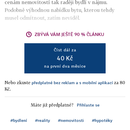
cenám nemovitostí tak raději bydlí v nájmu.
Podobně výhodnou nabídku bytu, kterou tehdy
musel odmítnout, zatím neviděl.
ZBÝVÁ VÁM JEŠTĚ 90 % ČLÁNKU
Číst dál za
40 Kč
na první dva měsíce
Nebo zkuste
za 80
předplatné bez reklam a s mobilní aplikací
Kč.
Máte již předplatné?
Přihlaste se
#bydlení
#reality
#nemovitosti
#hypotéky