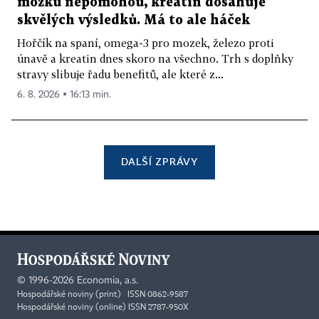
mozku nepomohou, kreatin dosahuje
skvělých výsledků. Má to ale háček
Hořčík na spaní, omega-3 pro mozek, železo proti
únavě a kreatin dnes skoro na všechno. Trh s doplňky
stravy slibuje řadu benefitů, ale které z...
6. 8. 2026 ▪ 16:13 min.
DALŠÍ ZPRÁVY
©
1996-2026
Economia, a.s.
Hospodářské noviny (print) ISSN 0862-9587
Hospodářské noviny (online) ISSN 2787-950X