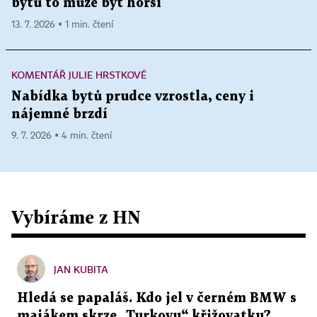
bytů to může být horší
13. 7. 2026 ▪ 1 min. čtení
KOMENTÁŘ JULIE HRSTKOVÉ
Nabídka bytů prudce vzrostla, ceny i
nájemné brzdí
9. 7. 2026 ▪ 4 min. čtení
Vybíráme z HN
JAN KUBITA
Hledá se papaláš. Kdo jel v černém BMW s
majákem skrze „Turkovu“ křižovatku?