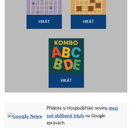
HRÁT
HRÁT
HRÁT
mezi
Přidejte si Hospodářské noviny
své oblíbené tituly
na Google
zprávách.