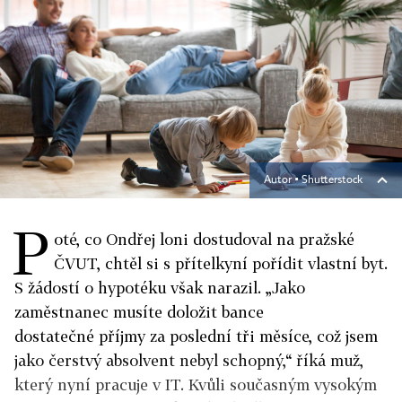
Autor ▪
Shutterstock
P
oté, co Ondřej loni dostudoval na pražské
ČVUT, chtěl si s přítelkyní pořídit vlastní byt.
S žádostí o hypotéku však narazil. „Jako
zaměstnanec musíte doložit bance
dostatečné příjmy za poslední tři měsíce, což jsem
jako čerstvý absolvent nebyl schopný,“ říká muž,
který nyní pracuje v IT. Kvůli současným vysokým