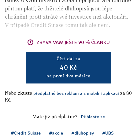
banky o svou investici zcela nepřijdou. Standardně
přitom platí, že držitelé dluhopisů jsou lépe
chráněni proti ztrátě své investice než akcionáři.
V případě Credit Suisse tomu tak ale není.
ZBÝVÁ VÁM JEŠTĚ 90 % ČLÁNKU
Číst dál za
40 Kč
na první dva měsíce
Nebo zkuste
za 80
předplatné bez reklam a s mobilní aplikací
Kč.
Máte již předplatné?
Přihlaste se
#Credit Suisse
#akcie
#dluhopisy
#UBS