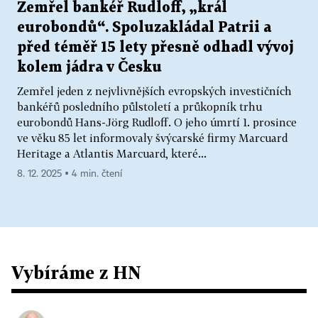
Zemřel bankéř Rudloff, „král
eurobondů“. Spoluzakládal Patrii a
před téměř 15 lety přesně odhadl vývoj
kolem jádra v Česku
Zemřel jeden z nejvlivnějších evropských investičních
bankéřů posledního půlstoletí a průkopník trhu
eurobondů Hans-Jörg Rudloff. O jeho úmrtí 1. prosince
ve věku 85 let informovaly švýcarské firmy Marcuard
Heritage a Atlantis Marcuard, které...
8. 12. 2025 ▪ 4 min. čtení
Vybíráme z HN