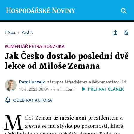
HN.cz
›
Archiv
KOMENTÁŘ PETRA HONZEJKA
Jak Česko dostalo poslední dvě
lekce od Miloše Zemana
Petr Honzejk
zástupce šéfredaktora a šéfkomentátor HN
PŘEHRÁT ČLÁNEK
11. 4. 2023 08:04 ▪ 4 min. čtení
ODEBÍRAT AUTORA
M
iloš Zeman už měsíc není prezidentem a
zjevně se mu stýská po pozornosti, která
vždy byla jeho druhou největší drogou. Podal na