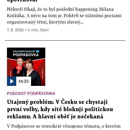
Někteří říkají, že to byl poslední happening Milana
Knížáka. A něco na tom je. Pohřeb se státními poctami
organizovaný těmi, kterými slavný...
7. 8. 2026 ▪ 4 min. čtení
55:23
PODCAST PODPÁSOVKA
Utajený problém. V Česku se chystají
první volby, kdy sítě blokují politickou
reklamu. A hlavní oběť je nečekaná
V Podpásovce se tentokrát věnujeme tématu, o kterém