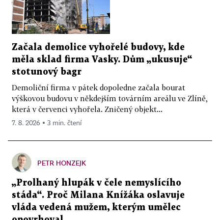
Začala demolice vyhořelé budovy, kde
měla sklad firma Vasky. Dům „ukusuje“
stotunový bagr
Demoliční firma v pátek dopoledne začala bourat
výškovou budovu v někdejším továrním areálu ve Zlíně,
která v červenci vyhořela. Zničený objekt...
7. 8. 2026 ▪ 3 min. čtení
PETR HONZEJK
„Prolhaný hlupák v čele nemyslícího
stáda“. Proč Milana Knížáka oslavuje
vláda vedená mužem, kterým umělec
opovrhoval