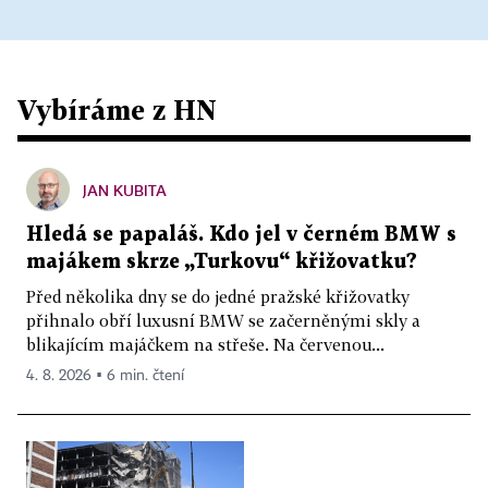
Vybíráme z HN
JAN KUBITA
Hledá se papaláš. Kdo jel v černém BMW s
majákem skrze „Turkovu“ křižovatku?
Před několika dny se do jedné pražské křižovatky
přihnalo obří luxusní BMW se začerněnými skly a
blikajícím majáčkem na střeše. Na červenou...
4. 8. 2026 ▪ 6 min. čtení