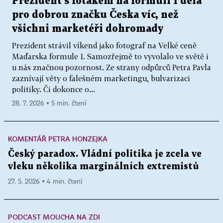
Prezident s foťákem na formuli 1 dělá
pro dobrou značku Česka víc, než
všichni marketéři dohromady
Prezident strávil víkend jako fotograf na Velké ceně
Maďarska formule 1. Samozřejmě to vyvolalo ve světě i
u nás značnou pozornost. Ze strany odpůrců Petra Pavla
zaznívají věty o falešném marketingu, bulvarizaci
politiky. Či dokonce o...
28. 7. 2026 ▪ 5 min. čtení
KOMENTÁŘ PETRA HONZEJKA
Český paradox. Vládní politika je zcela ve
vleku několika marginálních extremistů
27. 5. 2026 ▪ 4 min. čtení
PODCAST MOUCHA NA ZDI