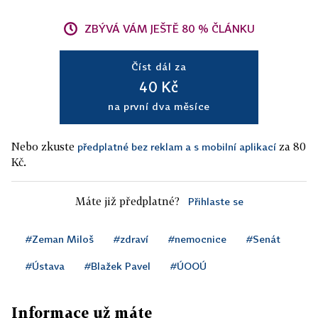
ZBÝVÁ VÁM JEŠTĚ 80 % ČLÁNKU
Číst dál za
40 Kč
na první dva měsíce
Nebo zkuste
za 80
předplatné bez reklam a s mobilní aplikací
Kč.
Máte již předplatné?
Přihlaste se
#Zeman Miloš
#zdraví
#nemocnice
#Senát
#Ústava
#Blažek Pavel
#ÚOOÚ
Informace už máte