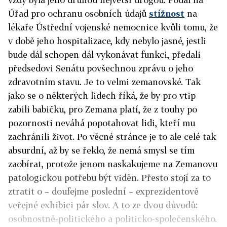
Úřad pro ochranu osobních údajů
stížnost
na
lékaře Ústřední vojenské nemocnice kvůli tomu, že
v době jeho hospitalizace, kdy nebylo jasné, jestli
bude dál schopen dál vykonávat funkci, předali
předsedovi Senátu povšechnou zprávu o jeho
zdravotním stavu. Je to velmi zemanovské. Tak
jako se o některých lidech říká, že by pro vtip
zabili babičku, pro Zemana platí, že z touhy po
pozornosti neváhá popotahovat lidi, kteří mu
zachránili život. Po věcné stránce je to ale celé tak
absurdní, až by se řeklo, že nemá smysl se tím
zaobírat, protože jenom naskakujeme na Zemanovu
patologickou potřebu být viděn. Přesto stojí za to
ztratit o – doufejme poslední – exprezidentově
veřejné exhibici pár slov. A to ze dvou důvodů:
osobnostně-politického a politicko-společenského.