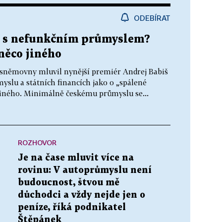
ODEBÍRAT
ě s nefunkčním průmyslem?
něco jiného
 sněmovny mluvil nynější premiér Andrej Babiš
slu a státních financích jako o „spálené
 jiného. Minimálně českému průmyslu se...
ROZHOVOR
Je na čase mluvit více na
rovinu: V autoprůmyslu není
budoucnost, štvou mě
důchodci a vždy nejde jen o
peníze, říká podnikatel
Štěpánek