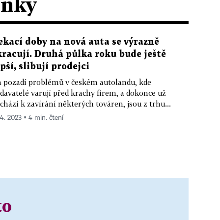
ánky
ekací doby na nová auta se výrazně
kracují. Druhá půlka roku bude ještě
epší, slibují prodejci
 pozadí problémů v českém autolandu, kde
davatelé varují před krachy firem, a dokonce už
chází k zavírání některých továren, jsou z trhu...
 4. 2023 ▪ 4 min. čtení
to