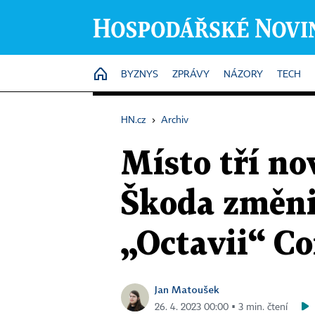
HOME
BYZNYS
ZPRÁVY
NÁZORY
TECH
HN.cz
›
Archiv
Místo tří no
Škoda změnil
„Octavii“ C
Jan Matoušek
26. 4. 2023 00:00 ▪ 3 min. čtení