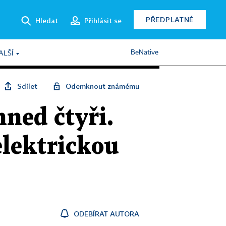
PŘEDPLATNÉ
Hledat
Přihlásit se
BeNative
ALŠÍ
Sdílet
Odemknout známému
ned čtyři.
elektrickou
ODEBÍRAT AUTORA