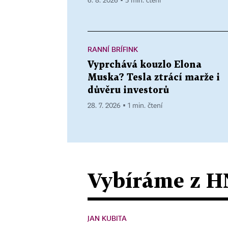
6. 8. 2026 ▪ 5 min. čtení
RANNÍ BRÍFINK
Vyprchává kouzlo Elona
Muska? Tesla ztrácí marže i
důvěru investorů
28. 7. 2026 ▪ 1 min. čtení
Vybíráme z H
JAN KUBITA