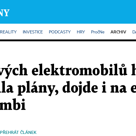
ARCHIV
REALITY
INVESTICE
PODCASTY
HRY
PročNe
D
vých elektromobilů h
a plány, dojde i na 
ombi
PŘEHRÁT ČLÁNEK