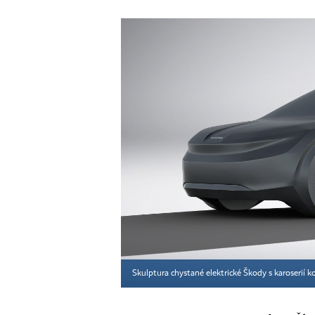
Skulptura chystané elektrické Škody s karoserií 