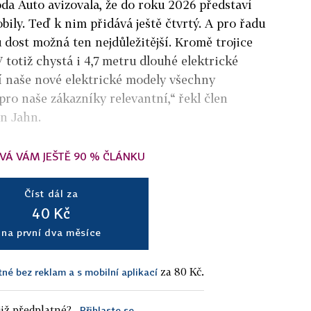
da Auto avizovala, že do roku 2026 představí
bily. Teď k nim přidává ještě čtvrtý. A pro řadu
dost možná ten nejdůležitější. Kromě trojice
totiž chystá i 4,7 metru dlouhé elektrické
í naše nové elektrické modely všechny
pro naše zákazníky relevantní,“ řekl člen
n Jahn.
VÁ VÁM JEŠTĚ 90 % ČLÁNKU
Číst dál za
40 Kč
na první dva měsíce
za 80 Kč.
tné bez reklam a s mobilní aplikací
iž předplatné?
Přihlaste se