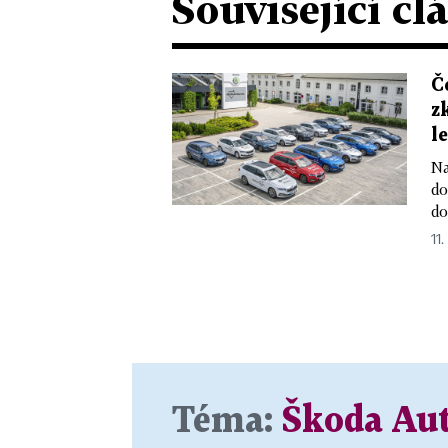
Související čl
Č
z
l
Na
do
do
11.
Téma:
Škoda Au