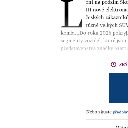
L
oni na podzim Ško
tři nové elektromo
českých zákazníků 
různě velkých SUV 
kombi. „Do roku 2026 pokryj
segmenty vozidel, které jsou 
představenstva značky Marti
ZBÝ
Nebo zkuste
předpla
Máte j