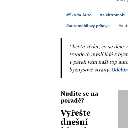
#Škoda Auto
#elektromobil
#automobilový průmysl
#aut
Chcete vědět, co se děje 
trendech myslí lidé z byzn
v pátek vám naši top auto
byznysové strany.
Odebíre
Nudíte se na
poradě?
Vyřešte
dnešní