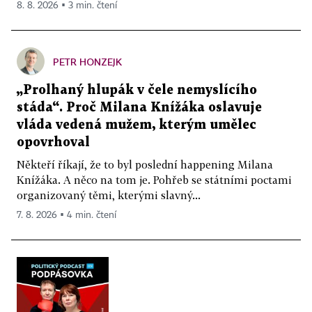
8. 8. 2026 ▪ 3 min. čtení
PETR HONZEJK
„Prolhaný hlupák v čele nemyslícího
stáda“. Proč Milana Knížáka oslavuje
vláda vedená mužem, kterým umělec
opovrhoval
Někteří říkají, že to byl poslední happening Milana
Knížáka. A něco na tom je. Pohřeb se státními poctami
organizovaný těmi, kterými slavný...
7. 8. 2026 ▪ 4 min. čtení