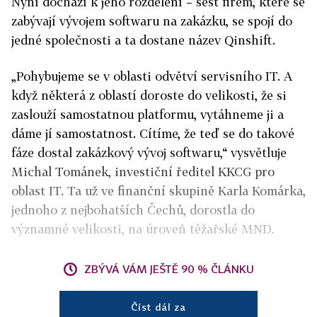
Nyní dochází k jeho rozdělení – šest firem, které se
zabývají vývojem softwaru na zakázku, se spojí do
jedné společnosti a ta dostane název Qinshift.
„Pohybujeme se v oblasti odvětví servisního IT. A
když některá z oblastí doroste do velikosti, že si
zaslouží samostatnou platformu, vytáhneme ji a
dáme jí samostatnost. Cítíme, že teď se do takové
fáze dostal zakázkový vývoj softwaru,“ vysvětluje
Michal Tománek, investiční ředitel KKCG pro
oblast IT. Ta už ve finanční skupině Karla Komárka,
jednoho z nejbohatších Čechů, dorostla do
významné velikosti, na úroveň těžařské MND.
ZBÝVÁ VÁM JEŠTĚ 90 % ČLÁNKU
Číst dál za