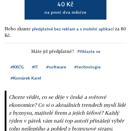
40 Kč
na první dva měsíce
Nebo zkuste
za 80
předplatné bez reklam a s mobilní aplikací
Kč.
Máte již předplatné?
Přihlaste se
#KKCG
#IT
#software
#technologie
#Komárek Karel
Chcete vědět, co se děje v české a světové
ekonomice? Co si o aktuálních trendech myslí lidé
z byznysu, majitelé firem a jejich šéfové? Každý
týden v pátek vám naši top autoři přinášejí výběr
toho nejlepšího a pohled z byznysové strany.