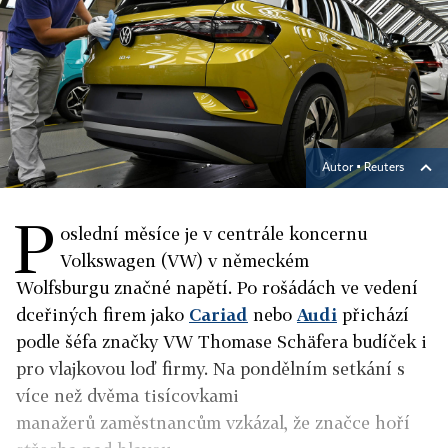
Autor ▪
Reuters
P
oslední měsíce je v centrále koncernu
Volkswagen (VW) v německém
Wolfsburgu značné napětí. Po rošádách ve vedení
dceřiných firem jako
Cariad
nebo
Audi
přichází
podle šéfa značky VW Thomase Schäfera budíček i
pro vlajkovou loď firmy. Na pondělním setkání s
více než dvěma tisícovkami
manažerů zaměstnancům vzkázal, že značce hoří