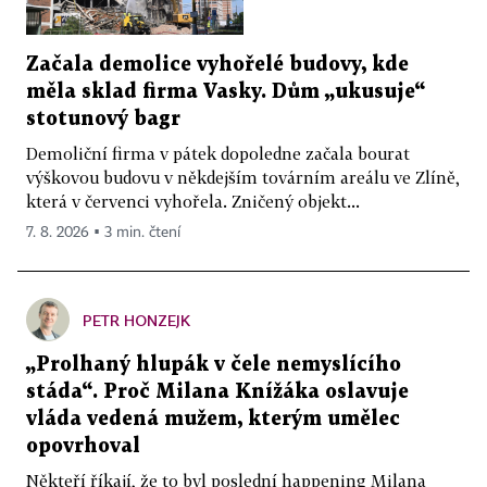
Začala demolice vyhořelé budovy, kde
měla sklad firma Vasky. Dům „ukusuje“
stotunový bagr
Demoliční firma v pátek dopoledne začala bourat
výškovou budovu v někdejším továrním areálu ve Zlíně,
která v červenci vyhořela. Zničený objekt...
7. 8. 2026 ▪ 3 min. čtení
PETR HONZEJK
„Prolhaný hlupák v čele nemyslícího
stáda“. Proč Milana Knížáka oslavuje
vláda vedená mužem, kterým umělec
opovrhoval
Někteří říkají, že to byl poslední happening Milana