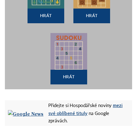
HRÁT
HRÁT
HRÁT
mezi
Přidejte si Hospodářské noviny
své oblíbené tituly
na Google
zprávách.