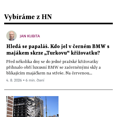
Vybíráme z HN
JAN KUBITA
Hledá se papaláš. Kdo jel v černém BMW s
majákem skrze „Turkovu“ křižovatku?
Před několika dny se do jedné pražské křižovatky
přihnalo obří luxusní BMW se začerněnými skly a
blikajícím majáčkem na střeše. Na červenou...
4. 8. 2026 ▪ 6 min. čtení