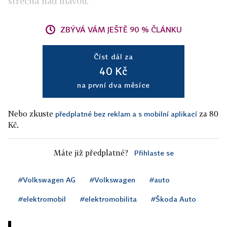
střecha nad hlavou.
ZBÝVÁ VÁM JEŠTĚ 90 % ČLÁNKU
Číst dál za
40 Kč
na první dva měsíce
Nebo zkuste
za 80
předplatné bez reklam a s mobilní aplikací
Kč.
Máte již předplatné?
Přihlaste se
#Volkswagen AG
#Volkswagen
#auto
#elektromobil
#elektromobilita
#Škoda Auto