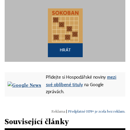
HRÁT
mezi
Přidejte si Hospodářské noviny
své oblíbené tituly
na Google
zprávách.
|
Předplatné HN+ je zcela bez reklam.
Související články