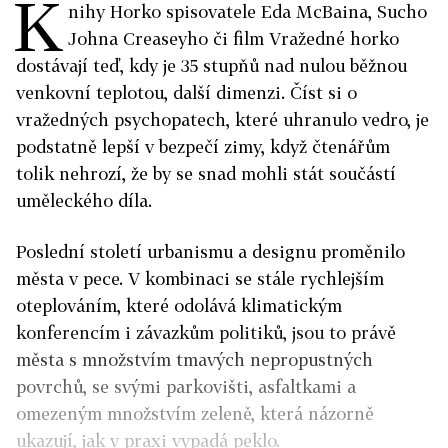
K
nihy Horko spisovatele Eda McBaina, Sucho
Johna Creaseyho či film Vražedné horko
dostávají teď, kdy je 35 stupňů nad nulou běžnou
venkovní teplotou, další dimenzi. Číst si o
vražedných psychopatech, které uhranulo vedro, je
podstatně lepší v bezpečí zimy, když čtenářům
tolik nehrozí, že by se snad mohli stát součástí
uměleckého díla.
Poslední století urbanismu a designu proměnilo
města v pece. V kombinaci se stále rychlejším
oteplováním, které odolává klimatickým
konferencím i závazkům politiků, jsou to právě
města s množstvím tmavých nepropustných
povrchů, se svými parkovišti, asfaltkami a
omezeným množstvím zeleně, která názorně
ukazují, jak v praxi vypadá peklo.