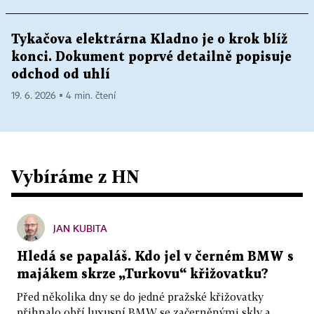
Tykačova elektrárna Kladno je o krok blíž
konci. Dokument poprvé detailně popisuje
odchod od uhlí
19. 6. 2026 ▪ 4 min. čtení
Vybíráme z HN
JAN KUBITA
Hledá se papaláš. Kdo jel v černém BMW s
majákem skrze „Turkovu“ křižovatku?
Před několika dny se do jedné pražské křižovatky
přihnalo obří luxusní BMW se začerněnými skly a