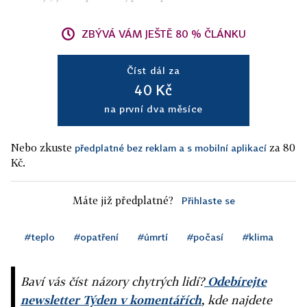
ZBÝVÁ VÁM JEŠTĚ 80 % ČLÁNKU
Číst dál za
40 Kč
na první dva měsíce
Nebo zkuste
za 80
předplatné bez reklam a s mobilní aplikací
Kč.
Máte již předplatné?
Přihlaste se
#teplo
#opatření
#úmrtí
#počasí
#klima
Baví vás číst názory chytrých lidí?
Odebírejte
newsletter Týden v komentářích
, kde najdete