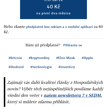
40 Kč
na první dva měsíce
Nebo zkuste
za 80
předplatné bez reklam a s mobilní aplikací
Kč.
Máte již předplatné?
Přihlaste se
#bitcoin
#kryptoměny
#Elon Musk
#Apple
#Android
#technologie
#investice
Zajímají vás další kvalitní články z Hospodářských
novin? Výběr těch nejúspěšnějších posíláme každý
všední den večer v
našem newsletteru 7 v SEDM
,
který si můžete zdarma přihlásit.