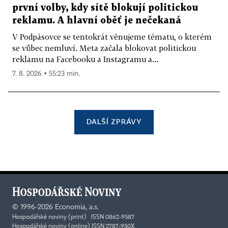
první volby, kdy sítě blokují politickou
reklamu. A hlavní oběť je nečekaná
V Podpásovce se tentokrát věnujeme tématu, o kterém
se vůbec nemluví. Meta začala blokovat politickou
reklamu na Facebooku a Instagramu a...
7. 8. 2026 ▪ 55:23 min.
DALŠÍ ZPRÁVY
©
1996-2026
Economia, a.s.
Hospodářské noviny (print) ISSN 0862-9587
Hospodářské noviny (online) ISSN 2787-950X