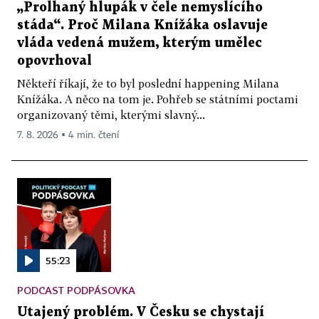
„Prolhaný hlupák v čele nemyslícího
stáda“. Proč Milana Knížáka oslavuje
vláda vedená mužem, kterým umělec
opovrhoval
Někteří říkají, že to byl poslední happening Milana
Knížáka. A něco na tom je. Pohřeb se státními poctami
organizovaný těmi, kterými slavný...
7. 8. 2026 ▪ 4 min. čtení
55:23
PODCAST PODPÁSOVKA
Utajený problém. V Česku se chystají