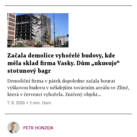
Začala demolice vyhořelé budovy, kde
měla sklad firma Vasky. Dům „ukusuje“
stotunový bagr
Demoliční firma v pátek dopoledne začala bourat
výškovou budovu v někdejším továrním areálu ve Zlíně,
která v červenci vyhořela. Zničený objekt...
7. 8. 2026 ▪ 3 min. čtení
PETR HONZEJK