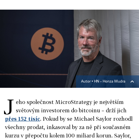
Autor ▪
HN – Honza Mudra
J
eho společnost MicroStrategy je největším
světovým investorem do bitcoinu – drží jich
přes 152 tisíc
. Pokud by se Michael Saylor rozhodl
všechny prodat, inkasoval by za ně při současném
kurzu v přepočtu kolem 100 miliard korun. Saylor,