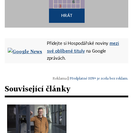
HRÁT
mezi
Přidejte si Hospodářské noviny
své oblíbené tituly
na Google
zprávách.
|
Předplatné HN+ je zcela bez reklam.
Související články