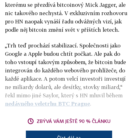
kterému se přezdívá bitcoinový Mick Jagger, ale
nic takového nechystá. V exkluzivním rozhovoru
pro HN naopak vynáší řadu odvážných vizí, jak
podle něj bitcoin změní svět v příštích letech.
„Trh teď prochází stabilizací. Společnosti jako
Google a Apple budou chtít počkat. Ale pak do
toho vstoupí takovým způsobem, že bitcoin bude
integrován do každého webového prohlížeče, do
každé aplikace. A potom velcí investoři investují
ne miliardy dolarů, ale desítky, stovky miliard,“
řekl mimo jiné Saylor, který s HN mluvil během
nedávného veletrhu BTC Prague
.
ZBÝVÁ VÁM JEŠTĚ 90 % ČLÁNKU
Číst dál za