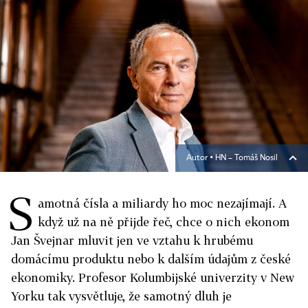
Autor ▪
HN – Tomáš Nosil
S
amotná čísla a miliardy ho moc nezajímají. A
když už na ně přijde řeč, chce o nich ekonom
Jan Švejnar mluvit jen ve vztahu k hrubému
domácímu produktu nebo k dalším údajům z české
ekonomiky. Profesor Kolumbijské univerzity v New
Yorku tak vysvětluje, že samotný dluh je