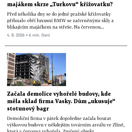
majákem skrze „Turkovu“ křižovatku?
Před několika dny se do jedné pražské křižovatky
přihnalo obří luxusní BMW se začerněnými skly a
blikajícím majáčkem na střeše. Na červenou...
4. 8. 2026 ▪ 6 min. čtení
Začala demolice vyhořelé budovy, kde
měla sklad firma Vasky. Dům „ukusuje“
stotunový bagr
Demoliční firma v pátek dopoledne začala bourat
výškovou budovu v někdejším továrním areálu ve Zlíně,
která v červenci vyhořela. Zničený objekt...