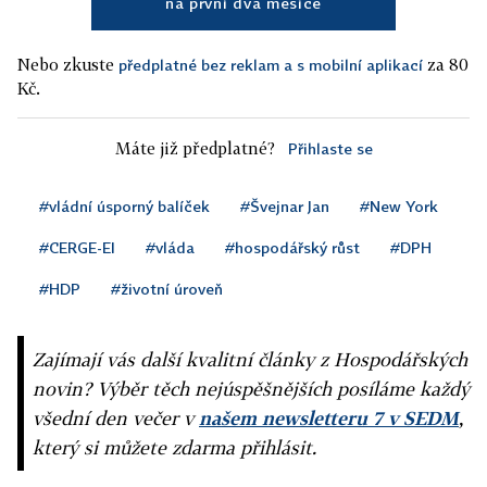
na první dva měsíce
Nebo zkuste
za 80
předplatné bez reklam a s mobilní aplikací
Kč.
Máte již předplatné?
Přihlaste se
#vládní úsporný balíček
#Švejnar Jan
#New York
#CERGE-EI
#vláda
#hospodářský růst
#DPH
#HDP
#životní úroveň
Zajímají vás další kvalitní články z Hospodářských
novin? Výběr těch nejúspěšnějších posíláme každý
všední den večer v
našem newsletteru 7 v SEDM
,
který si můžete zdarma přihlásit.