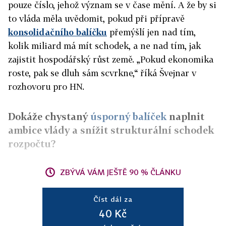
pouze číslo, jehož význam se v čase mění. A že by si
to vláda měla uvědomit, pokud při přípravě
konsolidačního balíčku
přemýšlí jen nad tím,
kolik miliard má mít schodek, a ne nad tím, jak
zajistit hospodářský růst země. „Pokud ekonomika
roste, pak se dluh sám scvrkne,“ říká Švejnar v
rozhovoru pro HN.
Dokáže chystaný
úsporný balíček
naplnit
ambice vlády a snížit strukturální schodek
rozpočtu?
ZBÝVÁ VÁM JEŠTĚ 90 % ČLÁNKU
Číst dál za
40 Kč