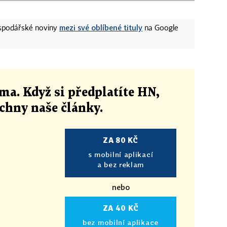
mezi své oblíbené tituly
ospodářské noviny
na Google
ma. Když si předplatíte HN,
echny naše články
.
ZA 80 KČ
s mobilní aplikací
a bez reklam
nebo
ZA 40 KČ
bez mobilní aplikace