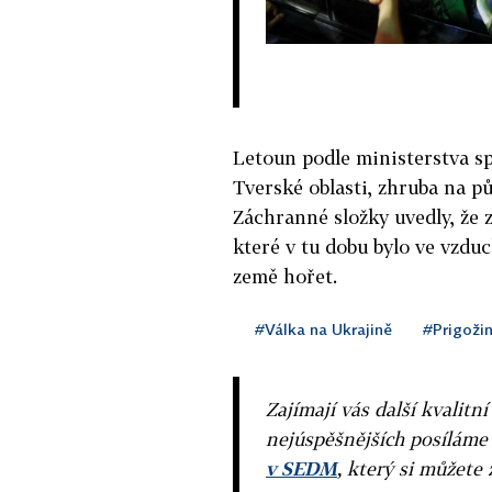
Letoun podle ministerstva s
Tverské oblasti, zhruba na 
Záchranné složky uvedly, že z
které v tu dobu bylo ve vzdu
země hořet.
#Válka na Ukrajině
#Prigožin
Zajímají vás další kvalit
nejúspěšnějších posíláme
v SEDM
, který si můžete 