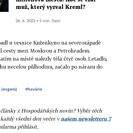
muž, který vyzval Kreml?
26. 6. 2023 ▪ 5 min. čtení
padl u vesnice Kuženkyno na severozápadě
půl cesty mezi Moskvou a Petrohradem.
atím na místě nalezly těla čtyř osob. Letadlo,
chu necelou půlhodinu, začalo po nárazu do
 Jevgenij
#havárie
ní články z Hospodářských novin? Výběr těch
 každý všední den večer v
našem newsletteru 7
zdarma přihlásit.