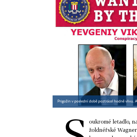
Prigožin v poslední době poztrácel hodně vlivu. A
S
oukromé letadlo, na
žoldnéřské Wagnero