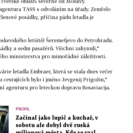
 Tverské oblasti severně od Moskvy.
agentura TASS s odvoláním na úřady. Zemřelo
členové posádky, příčina pádu letadla je
oskevského letiště) Šeremeťjevo do Petrohradu.
sádky a sedm pasažérů. Všichni zahynuli,“
ého ministerstva pro mimořádné záležitosti.
várie letadla Embraer, která se stala dnes večer
 cestujících bylo i jméno Jevgenij Prigožin,“
ní agenturu pro leteckou dopravu Rosaviacija.
PROFIL
Začínal jako lupič a kuchař, v
sobotu ale dobyl dvě ruská
milionová města. Kde se vzal