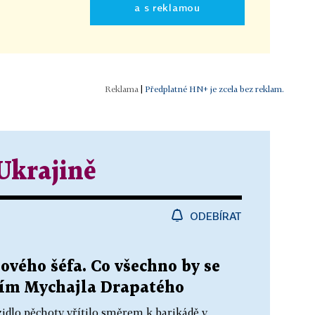
a s reklamou
|
Předplatné HN+ je zcela bez reklam.
Ukrajině
ODEBÍRAT
vého šéfa. Co všechno by se
ím Mychajla Drapatého
zidlo pěchoty vřítilo směrem k barikádě v