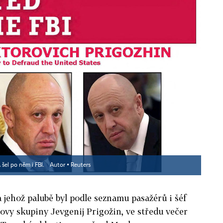
 šel po něm i FBI.
Autor ▪
Reuters
 jehož palubě byl podle seznamu pasažérů i šéf
vy skupiny Jevgenij Prigožin, ve středu večer