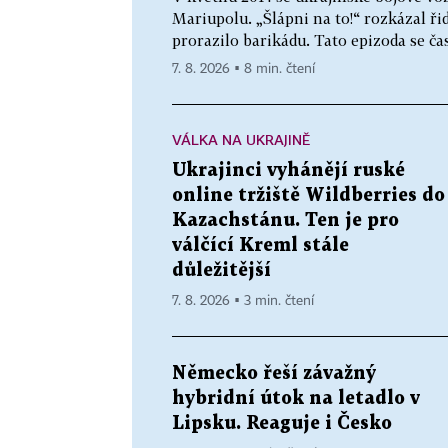
Mariupolu. „Šlápni na to!“ rozkázal řid
prorazilo barikádu. Tato epizoda se čas
7. 8. 2026 ▪ 8 min. čtení
VÁLKA NA UKRAJINĚ
Ukrajinci vyhánějí ruské
online tržiště Wildberries do
Kazachstánu. Ten je pro
válčící Kreml stále
důležitější
7. 8. 2026 ▪ 3 min. čtení
Německo řeší závažný
hybridní útok na letadlo v
Lipsku. Reaguje i Česko