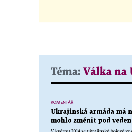
Téma:
Válka na 
KOMENTÁŘ
Ukrajinská armáda má no
mohlo změnit pod veden
V květnu 2014 se ukrajinské bojové vo