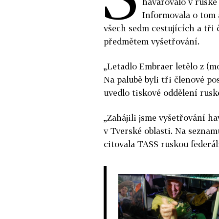
havarovalo v ruské
Informovala o tom 
všech sedm cestujících a tři 
předmětem vyšetřování.
„Letadlo Embraer letělo z (m
Na palubě byli tři členové po
uvedlo tiskové oddělení rusk
„Zahájili jsme vyšetřování ha
v Tverské oblasti. Na seznamu
citovala TASS ruskou federál