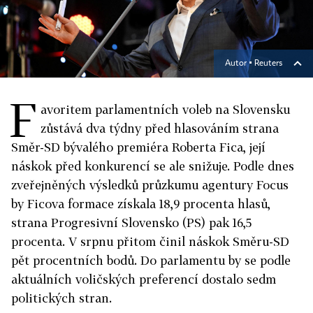
Autor ▪
Reuters
F
avoritem parlamentních voleb na Slovensku
zůstává dva týdny před hlasováním strana
Směr-SD bývalého premiéra Roberta Fica, její
náskok před konkurencí se ale snižuje. Podle dnes
zveřejněných výsledků průzkumu agentury Focus
by Ficova formace získala 18,9 procenta hlasů,
strana Progresivní Slovensko (PS) pak 16,5
procenta. V srpnu přitom činil náskok Směru-SD
pět procentních bodů. Do parlamentu by se podle
aktuálních voličských preferencí dostalo sedm
politických stran.