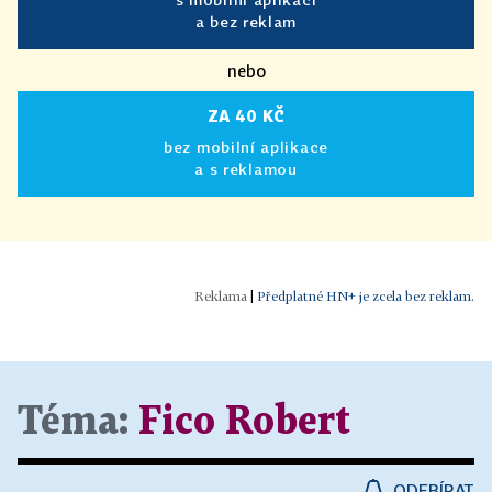
a bez reklam
nebo
ZA 40 KČ
bez mobilní aplikace
a s reklamou
|
Předplatné HN+ je zcela bez reklam.
Téma:
Fico Robert
ODEBÍRAT