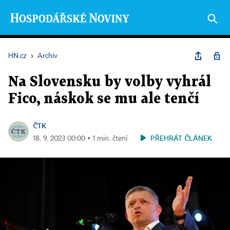
HN.cz
›
Archiv
Na Slovensku by volby vyhrál
Fico, náskok se mu ale tenčí
ČTK
PŘEHRÁT ČLÁNEK
18. 9. 2023 00:00 ▪ 1 min. čtení