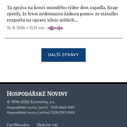
Ta zpráva na konci minulého týdne dost zapadla. Kraje
zjistily, že letos nedostanou žádnou pomoc ze státního
rozpočtu na opravy silnic nižších...
10. 8. 2026 ▪ 13:31 min.
DALŠÍ ZPRÁVY
©
1996-2026
Economia, a.s.
Hospodářské noviny (print) ISSN 0862-9587
Hospodářské noviny (online) ISSN 2787-950X
Certifikováno
Sledujte nás