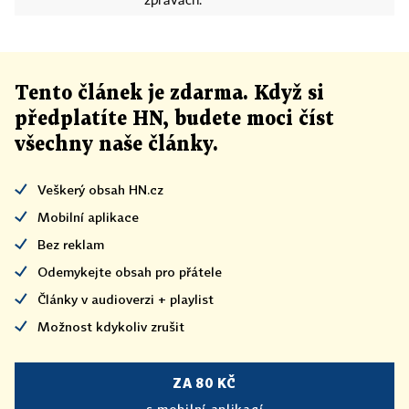
zprávách.
Tento článek
je
zdarma. Když si
předplatíte HN, budete moci číst
všechny naše články
.
Veškerý obsah HN.cz
Mobilní aplikace
Bez reklam
Odemykejte obsah pro přátele
Články v audioverzi + playlist
Možnost kdykoliv zrušit
ZA 80 KČ
s mobilní aplikací