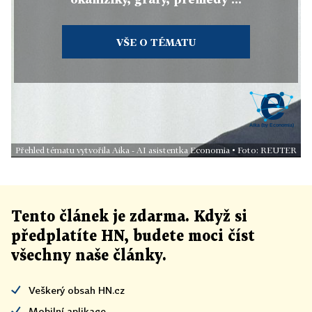
VŠE O TÉMATU
Přehled tématu vytvořila Aika - AI asistentka Economia • Foto: REUTER
Tento článek
je
zdarma. Když si
předplatíte HN, budete moci číst
všechny naše články
.
Veškerý obsah HN.cz
Mobilní aplikace