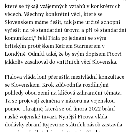
které se týkají vzájemných vztahů v konkrétních
věcech. Všechny konkrétní věci, které se
Slovenskem máme řešit, tak jsme určitě schopni
vyřešit na té standardní úrovni a při té standardní
komunikaci,“ řekl Fiala po jednání se svým
britským protějškem Keirem Starmerem v
Londýně. Odmítl také, že by svým dopisem Ficovi
jakkoliv zasahoval do vnitřních věcí Slovenska.
Fialova vláda loni přerušila mezivládní konzultace
se Slovenskem. Krok zdůvodnila rozdílnými
pohledy obou zemí na klíčová zahraniční témata.
Ta se projevují zejména v názoru na vojenskou
pomoc Ukrajině, která se od února 2022 brání
ruské vojenské invazi. Nynější Ficova vláda
dodávky zbraní Kyjevu ze státních zásob zastavila