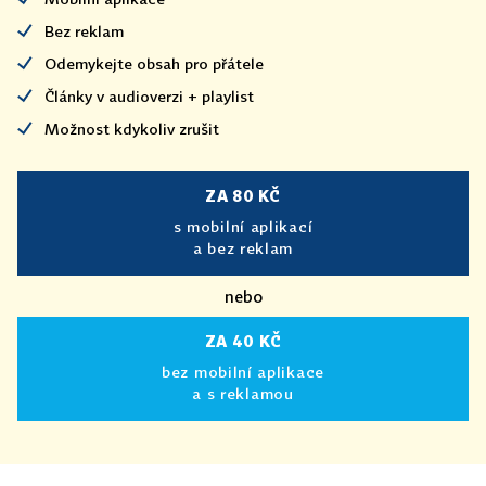
Bez reklam
Odemykejte obsah pro přátele
Články v audioverzi + playlist
Možnost kdykoliv zrušit
ZA 80 KČ
s mobilní aplikací
a bez reklam
nebo
ZA 40 KČ
bez mobilní aplikace
a s reklamou