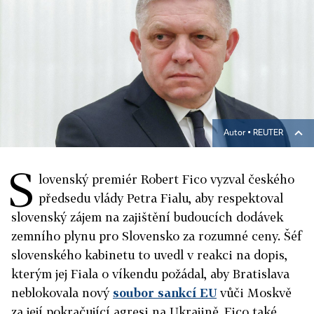
Autor ▪
REUTER
S
lovenský premiér Robert Fico vyzval českého
předsedu vlády Petra Fialu, aby respektoval
slovenský zájem na zajištění budoucích dodávek
zemního plynu pro Slovensko za rozumné ceny. Šéf
slovenského kabinetu to uvedl v reakci na dopis,
kterým jej Fiala o víkendu požádal, aby Bratislava
neblokovala nový
soubor sankcí EU
vůči Moskvě
za její pokračující agresi na Ukrajině. Fico také