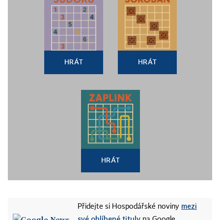
HRÁT
HRÁT
HRÁT
mezi
Přidejte si Hospodářské noviny
své oblíbené tituly
na Google