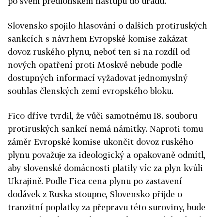
po svém předloňském nástupu do úřadu.
Slovensko spojilo hlasování o dalších protiruských
sankcích s návrhem Evropské komise zakázat
dovoz ruského plynu, neboť ten si na rozdíl od
nových opatření proti Moskvě nebude podle
dostupných informací vyžadovat jednomyslný
souhlas členských zemí evropského bloku.
Fico dříve tvrdil, že vůči samotnému 18. souboru
protiruských sankcí nemá námitky. Naproti tomu
záměr Evropské komise ukončit dovoz ruského
plynu považuje za ideologický a opakovaně odmítl,
aby slovenské domácnosti platily víc za plyn kvůli
Ukrajině. Podle Fica cena plynu po zastavení
dodávek z Ruska stoupne, Slovensko přijde o
tranzitní poplatky za přepravu této suroviny, bude