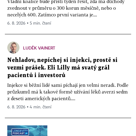
Vládní koalice bude příští týden řešit, zda má důchody
zvednout v průměru o 300 korun měsíčně, nebo o
necelých 600. Zatímco první varianta je...
6. 8. 2026 ▪ 5 min. čtení
LUDĚK VAINERT
Nehladov, nepíchej si injekci, prostě si
vezmi prášek. Eli Lilly má svatý grál
pacientů i investorů
Injekce si běžní lidé sami píchají jen velmi neradi. Podle
průzkumů má k takové formě užívání léků averzi sedm
z deseti amerických pacientů....
6. 8. 2026 ▪ 4 min. čtení