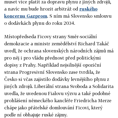
muset více platit za dopravu plynu z jiných zdrojů,
a navíc mu bude hrozit arbitráž od
ruského
koncernu Gazprom
. S ním má Slovensko smlouvu
o dodávkách plynu do roku 2034.
Místopředseda Ficovy strany Směr-sociální
demokracie a ministr zemědělství Richard Takáč
uvedl, že ochrana slovenských národních zájmů má
pro něj i pro vládu přednost před politickými
dopisy z Prahy. Například nejsilnější opoziční
strana Progresivní Slovensko zase tvrdila, že
Česko si včas zajistilo dodávky levnějšího plynu z
jiných zdrojů. Liberální strana Svoboda a Solidarita
uvedla, že uvedenou Fialovu výzvu a také podobné
prohlášení německého kancléře Friedricha Merze
chápe jako přátelské domlouvání Ficovi, který
podle ní obhajuje ruské zájmy.