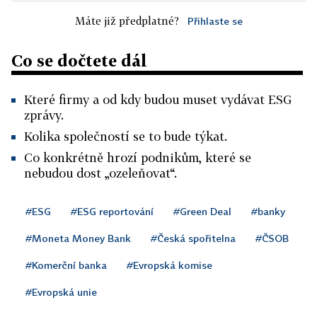
Máte již předplatné?
Přihlaste se
Co se dočtete dál
Které firmy a od kdy budou muset vydávat ESG
zprávy.
Kolika společností se to bude týkat.
Co konkrétně hrozí podnikům, které se
nebudou dost „ozeleňovat“.
#ESG
#ESG reportování
#Green Deal
#banky
#Moneta Money Bank
#Česká spořitelna
#ČSOB
#Komerční banka
#Evropská komise
#Evropská unie