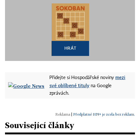
HRÁT
mezi
Přidejte si Hospodářské noviny
své oblíbené tituly
na Google
zprávách.
|
Předplatné HN+ je zcela bez reklam.
Související články