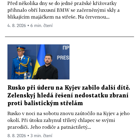
Před několika dny se do jedné pražské křižovatky
přihnalo obří luxusní BMW se začerněnými skly a
blikajícím majáčkem na střeše. Na červenou...
4. 8. 2026 ▪ 6 min. čtení
Rusko při úderu na Kyjev zabilo další dítě.
Zelenskyj hledá řešení nedostatku zbraní
proti balistickým střelám
Rusko v noci na sobotu znovu zaútočilo na Kyjev a jeho
okolí. Při útoku zahynul tříletý chlapec se svými
prarodiči. Jeho rodiče a patnáctiletý...
8. 8. 2026 ▪ 3 min. čtení