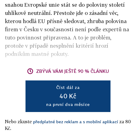
snahou Evropské unie stát se do poloviny století
uhlíkově neutrální. Přestože jde o zásadní věc,
kterou hodlá EU přísně sledovat, zhruba polovina
firem v Česku v současnosti není podle expertů na
tuto povinnost připravena. A to je problém,
protože v případě nesplnění kritérií hrozí
podnikům mastné pokuty.
ZBÝVÁ VÁM JEŠTĚ 90 % ČLÁNKU
Číst dál za
40 Kč
na první dva měsíce
Nebo zkuste
za 80
předplatné bez reklam a s mobilní aplikací
Kč.