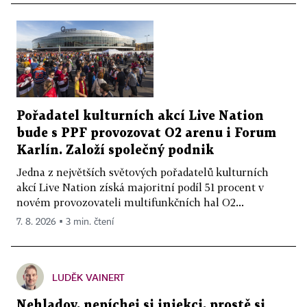
Pořadatel kulturních akcí Live Nation
bude s PPF provozovat O2 arenu i Forum
Karlín. Založí společný podnik
Jedna z největších světových pořadatelů kulturních
akcí Live Nation získá majoritní podíl 51 procent v
novém provozovateli multifunkčních hal O2...
7. 8. 2026 ▪ 3 min. čtení
LUDĚK VAINERT
Nehladov, nepíchej si injekci, prostě si