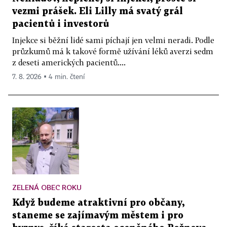
vezmi prášek. Eli Lilly má svatý grál
pacientů i investorů
Injekce si běžní lidé sami píchají jen velmi neradi. Podle
průzkumů má k takové formě užívání léků averzi sedm
z deseti amerických pacientů....
7. 8. 2026 ▪ 4 min. čtení
ZELENÁ OBEC ROKU
Když budeme atraktivní pro občany,
staneme se zajímavým městem i pro