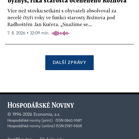
byznys, říká starosta oceněného Rožnova
Více než stovku setkání s obyvateli absolvoval za
necelé čtyři roky ve funkci starosty Rožnova pod
Radhoštěm Jan Kučera. „Snažíme se...
7. 8. 2026 ▪ 32:09 min.
DALŠÍ ZPRÁVY
©
1996-2026
Economia, a.s.
Hospodářské noviny (print) ISSN 0862-9587
Hospodářské noviny (online) ISSN 2787-950X