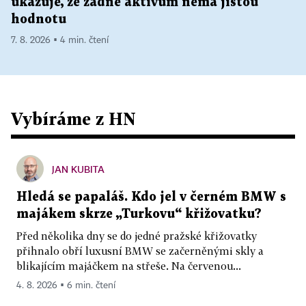
ukazuje, že žádné aktivum nemá jistou
hodnotu
7. 8. 2026 ▪ 4 min. čtení
Vybíráme z HN
JAN KUBITA
Hledá se papaláš. Kdo jel v černém BMW s
majákem skrze „Turkovu“ křižovatku?
Před několika dny se do jedné pražské křižovatky
přihnalo obří luxusní BMW se začerněnými skly a
blikajícím majáčkem na střeše. Na červenou...
4. 8. 2026 ▪ 6 min. čtení