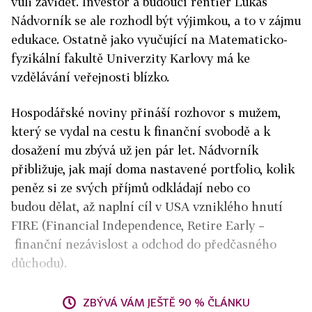
vůli závidět. Investor a budoucí rentiér Lukáš
Nádvorník se ale rozhodl být výjimkou, a to v zájmu
edukace. Ostatně jako vyučující na Matematicko-
fyzikální fakultě Univerzity Karlovy má ke
vzdělávání veřejnosti blízko.
Hospodářské noviny přináší rozhovor s mužem,
který se vydal na cestu k finanční svobodě a k
dosažení mu zbývá už jen pár let. Nádvorník
přibližuje, jak mají doma nastavené portfolio, kolik
peněz si ze svých příjmů odkládají
nebo co
budou dělat, až naplní cíl v USA vzniklého hnutí
FIRE (Financial Independence, Retire Early –
finanční nezávislost a odchod do předčasného
důchodu).
ZBÝVÁ VÁM JEŠTĚ 90 % ČLÁNKU