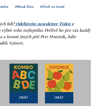
média
#Musk Elon
#Útok na Izrael
ých lidí?
Odebírejte newsletter Týden v
e výběr toho nejlepšího. Pečlivě ho pro vás každý
a a kromě jiných píší Petr Honzejk, Julie
uděk Vainert.
HRÁT
HRÁT