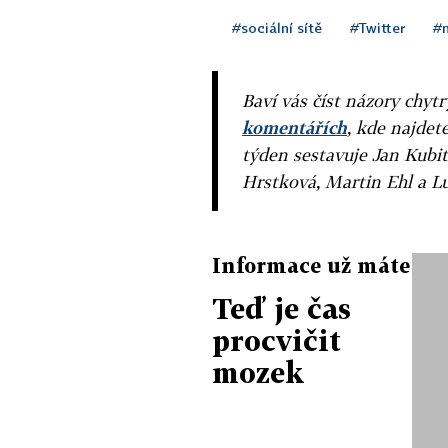
#sociální sítě
#Twitter
#
Baví vás číst názory chytr
komentářích
, kde najdet
týden sestavuje Jan Kubit
Hrstková, Martin Ehl a L
Informace už máte
Teď je čas
procvičit
mozek