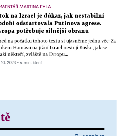
OMENTÁŘ MARTINA EHLA
tok na Izrael je důkaz, jak nestabilní
bdobí odstartovala Putinova agrese.
vropa potřebuje silnější obranu
ed na počátku tohoto textu si ujasněme jednu věc: Za
okem Hamásu na jižní Izrael nestojí Rusko, jak se
aží někteří, zvláště na Evropu...
. 10. 2023 ▪ 4 min. čtení
ítě