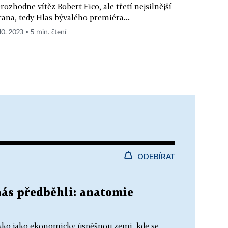
rozhodne vítěz Robert Fico, ale třetí nejsilnější
rana, tedy Hlas bývalého premiéra...
10. 2023 ▪ 5 min. čtení
ODEBÍRAT
nás předběhli: anatomie
lsko jako ekonomicky úspěšnou zemi, kde se