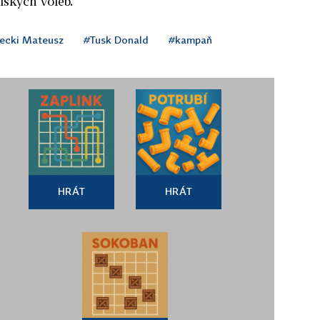
lských voleb.
ecki Mateusz
#Tusk Donald
#kampaň
HRÁT
HRÁT