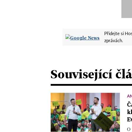
Přidejte si H
zprávách.
Související čl
A
Č
k
E
O 