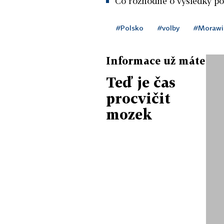
Co rozhodne o výsledky po
#Polsko
#volby
#Morawi
Informace už máte
Teď je čas
procvičit
mozek