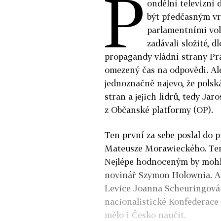
P
ondělní televizní 
být předčasným v
parlamentními vol
zadávali složité, 
propagandy vládní strany Prá
omezený čas na odpovědi. Al
jednoznačně najevo, že polsk
stran a jejich lídrů, tedy J
z Občanské platformy (OP).
Ten první za sebe poslal do 
Mateusze Morawieckého. Ten 
Nejlépe hodnoceným by mohl
novinář Szymon Holownia. A n
Levice Joanna Scheuringová-W
nacionalistické Konfederace 
mělo i Česko naučit.