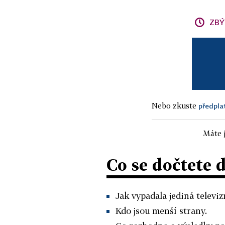
ZBÝ
Nebo zkuste
předpla
Máte j
Co se dočtete 
Jak vypadala jediná televiz
Kdo jsou menší strany.