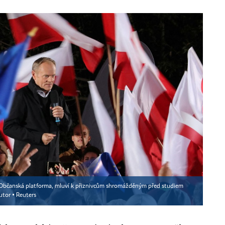
ny Občanská platforma, mluví k přiznivcům shromážděným před studiem
utor ▪
Reuters