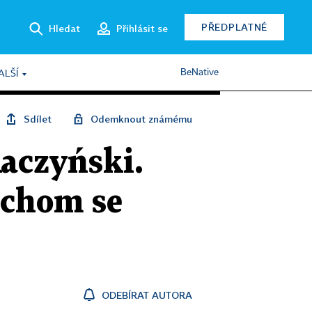
PŘEDPLATNÉ
Hledat
Přihlásit se
BeNative
ALŠÍ
Sdílet
Odemknout známému
Kaczyński.
ychom se
ODEBÍRAT AUTORA