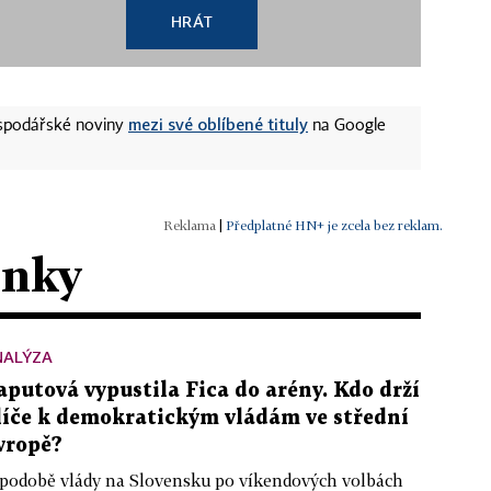
HRÁT
mezi své oblíbené tituly
ospodářské noviny
na Google
|
Předplatné HN+ je zcela bez reklam.
ánky
NALÝZA
aputová vypustila Fica do arény. Kdo drží
líče k demokratickým vládám ve střední
vropě?
podobě vlády na Slovensku po víkendových volbách