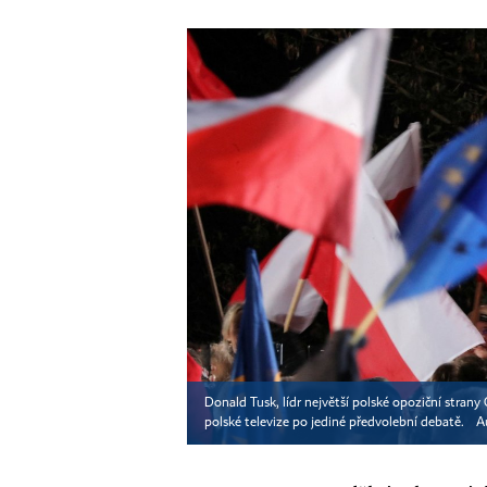
Donald Tusk, lídr největší polské opoziční stra
polské televize po jediné předvolební debatě.
A