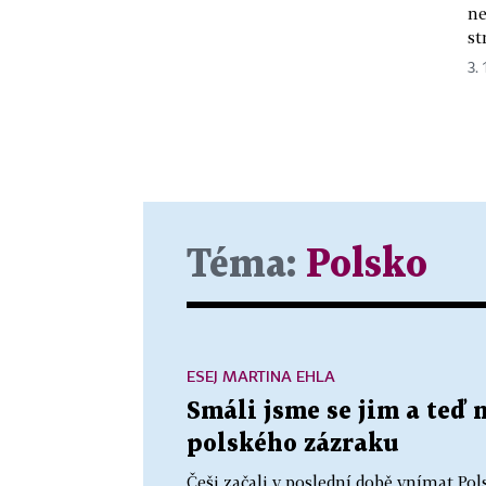
ne
st
3. 
Téma:
Polsko
ESEJ MARTINA EHLA
Smáli jsme se jim a teď 
polského zázraku
Češi začali v poslední době vnímat Po