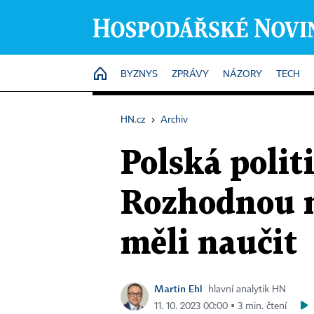
HOME
BYZNYS
ZPRÁVY
NÁZORY
TECH
HN.cz
›
Archiv
Polská polit
Rozhodnou n
měli naučit
Martin Ehl
hlavní analytik HN
11. 10. 2023 00:00 ▪ 3 min. čtení