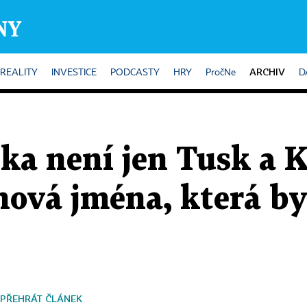
ARCHIV
REALITY
INVESTICE
PODCASTY
HRY
PročNe
D
ika není jen Tusk a 
ová jména, která b
PŘEHRÁT ČLÁNEK