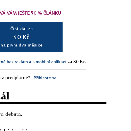
VÁ VÁM JEŠTĚ 70 % ČLÁNKU
Číst dál za
40 Kč
na první dva měsíce
za 80 Kč.
tné bez reklam a s mobilní aplikací
iž předplatné?
Přihlaste se
dál
ní debata.