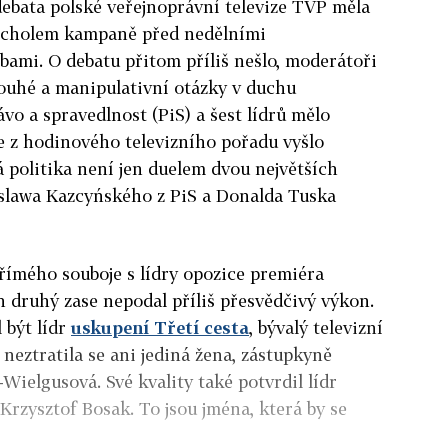
debata polské veřejnoprávní televize TVP měla
rcholem kampaně před nedělními
bami. O debatu přitom příliš nešlo, moderátoři
dlouhé a manipulativní otázky v duchu
vo a spravedlnost (PiS) a šest lídrů mělo
e z hodinového televizního pořadu vyšlo
á politika není jen duelem dvou největších
aroslawa Kazcyńského z PiS a Donalda Tuska
přímého souboje s lídry opozice premiéra
druhý zase nepodal příliš přesvědčivý výkon.
 být lídr
uskupení Třetí cesta
, bývalý televizní
eztratila se ani jediná žena, zástupkyně
ielgusová. Své kvality také potvrdil lídr
Krzysztof Bosak. To jsou jména, která by se