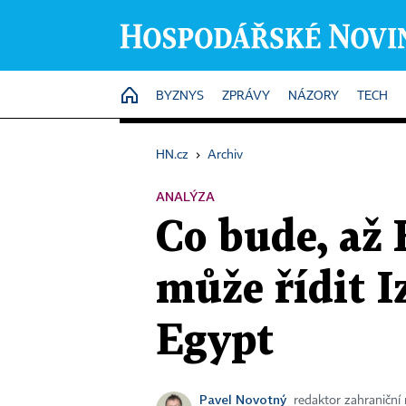
HOME
BYZNYS
ZPRÁVY
NÁZORY
TECH
HN.cz
›
Archiv
ANALÝZA
Co bude, až
může řídit I
Egypt
Pavel Novotný
redaktor zahraniční