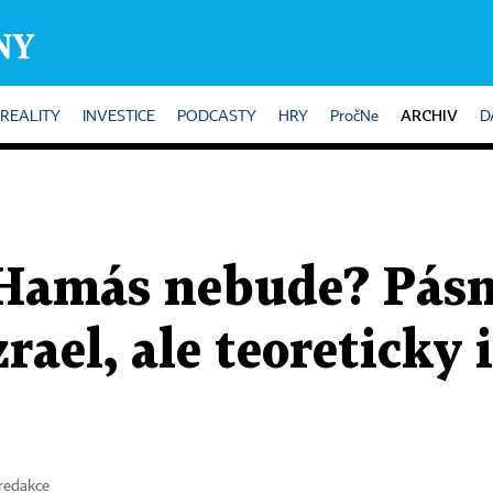
ARCHIV
REALITY
INVESTICE
PODCASTY
HRY
PročNe
D
 Hamás nebude? Pás
zrael, ale teoreticky 
 redakce