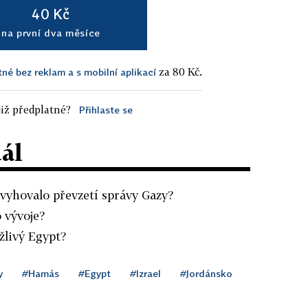
40 Kč
na první dva měsíce
za 80 Kč.
tné bez reklam a s mobilní aplikací
iž předplatné?
Přihlaste se
dál
evyhovalo převzetí správy Gazy?
 vývoje?
ažlivý Egypt?
y
#Hamás
#Egypt
#Izrael
#Jordánsko