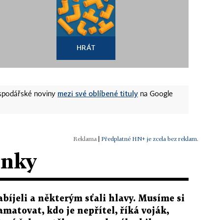
HRÁT
mezi své oblíbené tituly
ospodářské noviny
na Google
|
Předplatné HN+ je zcela bez reklam.
ánky
abíjeli a některým sťali hlavy. Musíme si
amatovat, kdo je nepřítel, říká voják,