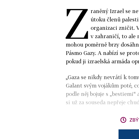
Z
raněný Izrael se n
útoku členů pales
organizaci zničit.
v zahraničí, to ale
mohou poměrně brzy dosáhno
Pásmo Gazy. A nabízí se prot
pokud ji izraelská armáda o
„Gaza se nikdy nevrátí k tomu
Galant svým vojákům poté, c
podle něj bojuje s „bestiemi“ 
si už za souseda nepřeje chu
ZBÝ