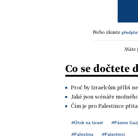
Nebo zkuste
předpla
Máte j
Co se dočtete 
Proč by Izraelcům příliš n
Jaké jsou scénáře možného
Čím je pro Palestince přit
#Útok na Izrael
#Pásmo Gaz
#Palestina
#Palestinci