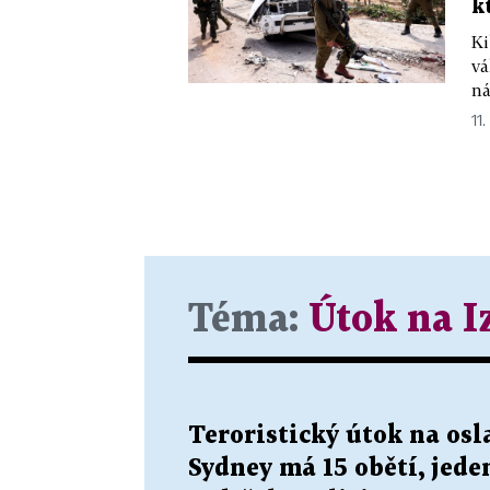
k
Ki
vá
ná
11.
Téma:
Útok na I
Teroristický útok na os
Sydney má 15 obětí, jede