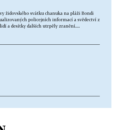
lavy židovského svátku chanuka na pláži Bondi
ualizovaných policejních informací a svědectví z
í a desítky dalších utrpěly zranění....
N