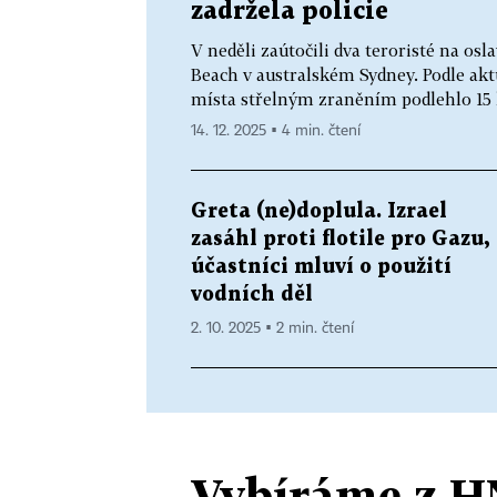
zadržela policie
V neděli zaútočili dva teroristé na os
Beach v australském Sydney. Podle akt
místa střelným zraněním podlehlo 15 lid
14. 12. 2025 ▪ 4 min. čtení
Greta (ne)doplula. Izrael
zasáhl proti flotile pro Gazu,
účastníci mluví o použití
vodních děl
2. 10. 2025 ▪ 2 min. čtení
Vybíráme z H