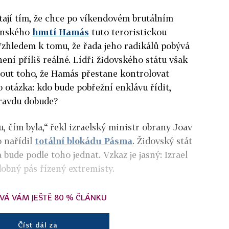
etají tím, že chce po víkendovém brutálním
tinského
hnutí Hamás
tuto teroristickou
 Vzhledem k tomu, že řada jeho radikálů pobývá
 není příliš reálné. Lídři židovského státu však
ut toho, že Hamás přestane kontrolovat
o otázka: kdo bude pobřežní enklávu řídit,
pravdu dobude?
, čím byla,“ řekl izraelský ministr obrany Joav
o nařídil
totální blokádu Pásma
. Židovský stát
a bude podle toho jednat. Vzkaz je jasný: Izrael
dobný pás řízený extremisty.
VÁ VÁM JEŠTĚ 80 % ČLÁNKU
Číst dál za