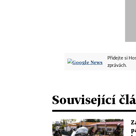
Přidejte si H
zprávách.
Související čl
Z
p