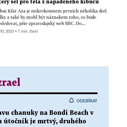
terý šel pro těla z napadeného kibucu
buc Kfar Aza je mikrokosmem prvních několika dnů
lky a také by mohl být náznakem toho, co bude
sledovat, píše zpravodajský web BBC. Do...
 10. 2023 ▪ 7 min. čtení
zrael
ODEBÍRAT
lavu chanuky na Bondi Beach v
n útočník je mrtvý, druhého