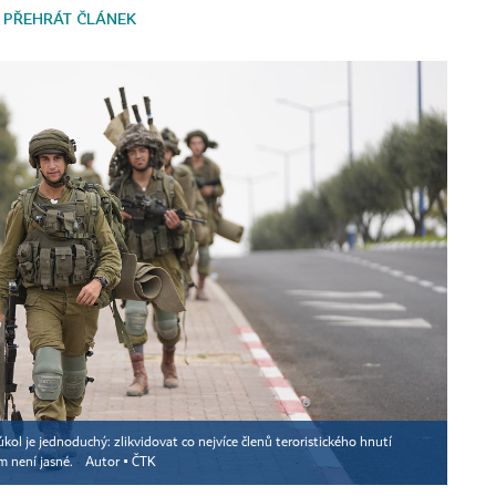
PŘEHRÁT ČLÁNEK
 úkol je jednoduchý: zlikvidovat co nejvíce členů teroristického hnutí
ím není jasné.
Autor ▪
ČTK