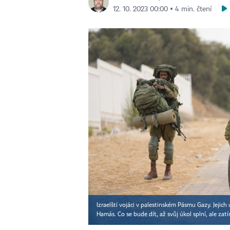
12. 10. 2023 00:00 ▪ 4 min. čtení
Izraelští vojáci v palestinském Pásmu Gazy. Jejich
Hamás. Co se bude dít, až svůj úkol splní, ale zat