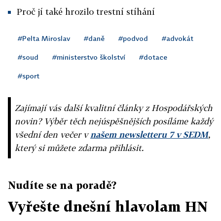
Proč jí také hrozilo trestní stíhání
#Pelta Miroslav
#daně
#podvod
#advokát
#soud
#ministerstvo školství
#dotace
#sport
Zajímají vás další kvalitní články z Hospodářských
novin? Výběr těch nejúspěšnějších posíláme každý
všední den večer v
našem newsletteru 7 v SEDM
,
který si můžete zdarma přihlásit.
Nudíte se na poradě?
Vyřešte dnešní hlavolam HN