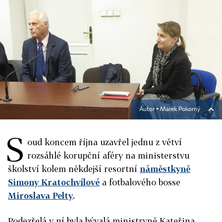
Autor ▪
Marek Pokorný
S
oud koncem října uzavřel jednu z větví
rozsáhlé korupční aféry na ministerstvu
školství kolem někdejší resortní
náměstkyně
Simony Kratochvílové
a fotbalového bosse
Miroslava Pelty
.
Podezřelá v ní byla bývalá ministryně Kateřina