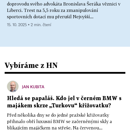
doprovodu svého advokáta Bronislava Šeráka věznici v
Liberci. Trest na 5,5 roku za zmanipulování
sportovních dotací mu přerušil Nejvyšší...
15. 10. 2025 ▪ 2 min. čtení
Vybíráme z HN
JAN KUBITA
Hledá se papaláš. Kdo jel v černém BMW s
majákem skrze „Turkovu“ křižovatku?
Před několika dny se do jedné pražské křižovatky
přihnalo obří luxusní BMW se začerněnými skly a
blikajícím majáčkem na střeše. Na červenou...