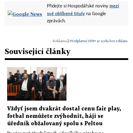
mezi
Přidejte si Hospodářské noviny
své oblíbené tituly
na Google
zprávách.
|
Předplatné HN+ je zcela bez reklam.
Související články
Vždyť jsem dvakrát dostal cenu fair play,
fotbal nemůžete zvýhodnit, hájí se
úředník obžalovaný spolu s Peltou
Po více než třech letech od velkého zátahu na