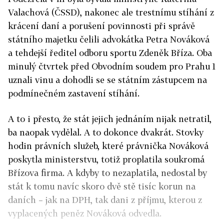
Valachová (ČSSD), nakonec ale trestnímu stíhání z
krácení daní a porušení povinnosti při správě
státního majetku čelili advokátka Petra Nováková
a tehdejší ředitel odboru sportu Zdeněk Bříza. Oba
minulý čtvrtek před Obvodním soudem pro Prahu 1
uznali vinu a dohodli se se státním zástupcem na
podmínečném zastavení stíhání.
A to i přesto, že stát jejich jednáním nijak netratil,
ba naopak vydělal. A to dokonce dvakrát. Stovky
hodin právních služeb, které právnička Nováková
poskytla ministerstvu, totiž proplatila soukromá
Břízova firma. A kdyby to nezaplatila, nedostal by
stát k tomu navíc
skoro dvě stě tisíc korun na
daních – jak na DPH, tak dani z příjmu, kterou z
vyplacených peněz Nováková odvedla.