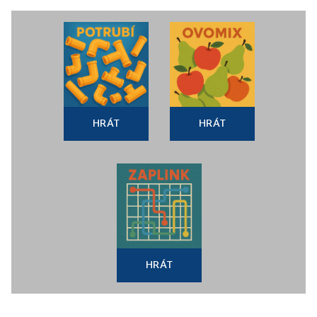
HRÁT
HRÁT
HRÁT