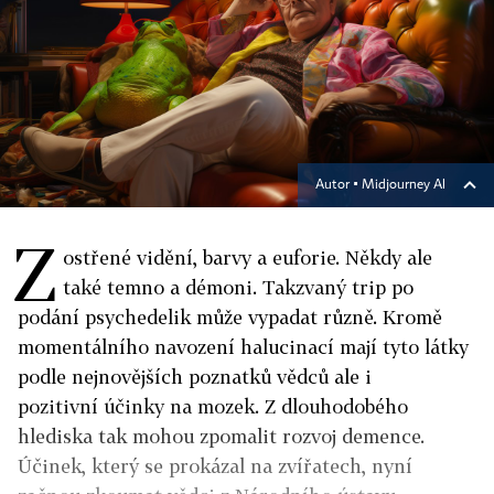
Autor ▪
Midjourney AI
Z
ostřené vidění, barvy a euforie. Někdy ale
také temno a démoni. Takzvaný trip po
podání psychedelik může vypadat různě. Kromě
momentálního navození halucinací mají tyto látky
podle nejnovějších poznatků vědců ale i
pozitivní účinky na mozek. Z dlouhodobého
hlediska tak mohou zpomalit rozvoj demence.
Účinek, který se prokázal na zvířatech, nyní