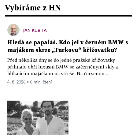
Vybíráme z HN
JAN KUBITA
Hledá se papaláš. Kdo jel v černém BMW s
majákem skrze „Turkovu“ křižovatku?
Před několika dny se do jedné pražské křižovatky
přihnalo obří luxusní BMW se začerněnými skly a
blikajícím majáčkem na střeše. Na červenou...
4. 8. 2026 ▪ 6 min. čtení