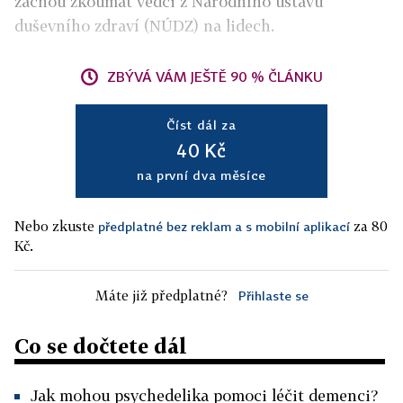
začnou zkoumat vědci z Národního ústavu
duševního zdraví (NÚDZ) na lidech.
ZBÝVÁ VÁM JEŠTĚ 90 % ČLÁNKU
Číst dál za
40 Kč
na první dva měsíce
Nebo zkuste
za 80
předplatné bez reklam a s mobilní aplikací
Kč.
Máte již předplatné?
Přihlaste se
Co se dočtete dál
Jak mohou psychedelika pomoci léčit demenci?