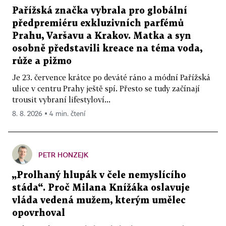
Pařížská značka vybrala pro globální
předpremiéru exkluzivních parfémů
Prahu, Varšavu a Krakov. Matka a syn
osobně představili kreace na téma voda,
růže a pižmo
Je 23. července krátce po deváté ráno a módní Pařížská
ulice v centru Prahy ještě spí. Přesto se tudy začínají
trousit vybraní lifestyloví...
8. 8. 2026 ▪ 4 min. čtení
PETR HONZEJK
„Prolhaný hlupák v čele nemyslícího
stáda“. Proč Milana Knížáka oslavuje
vláda vedená mužem, kterým umělec
opovrhoval