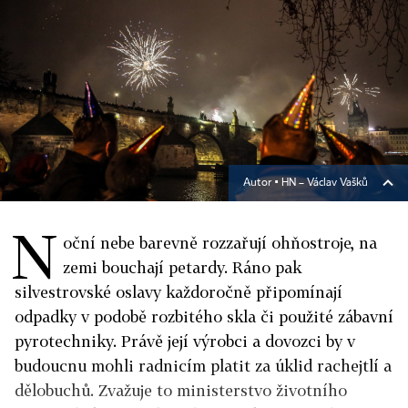
Autor ▪
HN – Václav Vašků
N
oční nebe barevně rozzařují ohňostroje, na
zemi bouchají petardy. Ráno pak
silvestrovské oslavy každoročně připomínají
odpadky v podobě rozbitého skla či použité zábavní
pyrotechniky. Právě její výrobci a dovozci by v
budoucnu mohli radnicím platit za úklid rachejtlí a
dělobuchů. Zvažuje to ministerstvo životního