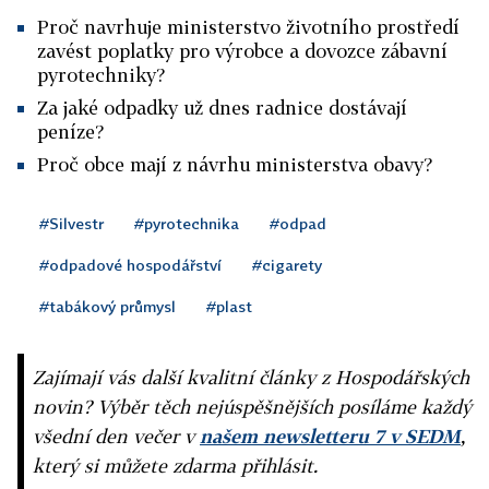
Proč navrhuje ministerstvo životního prostředí
zavést poplatky pro výrobce a dovozce zábavní
pyrotechniky?
Za jaké odpadky už dnes radnice dostávají
peníze?
Proč obce mají z návrhu ministerstva obavy?
#Silvestr
#pyrotechnika
#odpad
#odpadové hospodářství
#cigarety
#tabákový průmysl
#plast
Zajímají vás další kvalitní články z Hospodářských
novin? Výběr těch nejúspěšnějších posíláme každý
všední den večer v
našem newsletteru 7 v SEDM
,
který si můžete zdarma přihlásit.