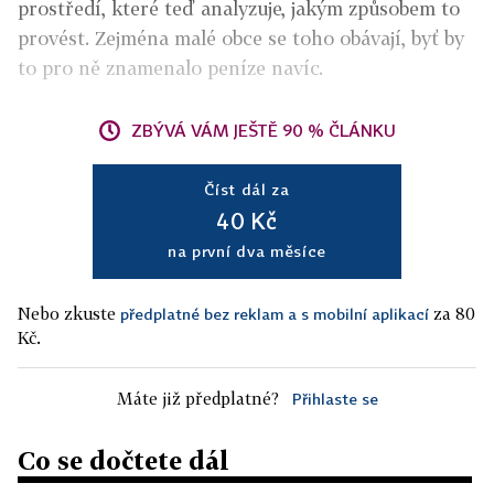
prostředí, které teď analyzuje, jakým způsobem to
provést. Zejména malé obce se toho obávají, byť by
to pro ně znamenalo peníze navíc.
ZBÝVÁ VÁM JEŠTĚ 90 % ČLÁNKU
Číst dál za
40 Kč
na první dva měsíce
Nebo zkuste
za 80
předplatné bez reklam a s mobilní aplikací
Kč.
Máte již předplatné?
Přihlaste se
Co se dočtete dál