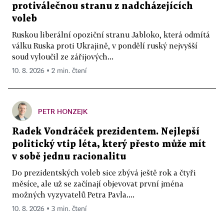
protiválečnou stranu z nadcházejících
voleb
Ruskou liberální opoziční stranu Jabloko, která odmítá
válku Ruska proti Ukrajině, v pondělí ruský nejvyšší
soud vyloučil ze zářijových...
10. 8. 2026 ▪ 2 min. čtení
PETR HONZEJK
Radek Vondráček prezidentem. Nejlepší
politický vtip léta, který přesto může mít
v sobě jednu racionalitu
Do prezidentských voleb sice zbývá ještě rok a čtyři
měsíce, ale už se začínají objevovat první jména
možných vyzyvatelů Petra Pavla....
10. 8. 2026 ▪ 3 min. čtení