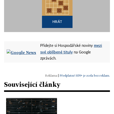
HRÁT
mezi
Přidejte si Hospodářské noviny
své oblíbené tituly
na Google
zprávách.
|
Předplatné HN+ je zcela bez reklam.
Související články