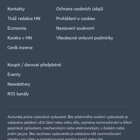
Kontakty
Ochrana osobních údajů
Tiráž redakce HN
Prohlášení o cookies
Economia
Nastavení soukromí
Kariéra v HN
Všeobecné smluvní podmínky
Ceník inzerce
Koupit / darovat předplatné
Eventy
Newslettery
RSS kanály
Autorská práva vykonává vydavatel. Bez písemného svolení vydavatele je
zakázáno jakékoli užití částí nebo celku díla, zejména rozmnožování a šíření
jakýmkoli způsobem, mechanickým nebo elektronickým, v českém nebo
jiném jazyce. Bez souhlasu vydavatele je zakázáno též rozmnožování
obsahu pro účely automatizované analýzy textů nebo dat